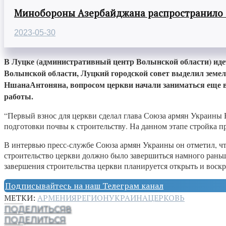
Минобороны Азербайджана распространило
2023-05-30
В Луцке (административный центр Волынской области) идет
Волынской области, Луцкий городской совет выделил земел
НшанаАнтоняна, вопросом церкви начали заниматься еще в 2
работы.
“Первый взнос для церкви сделал глава Союза армян Украины 
подготовки почвы к строительству. На данном этапе стройка 
В интервью пресс-службе Союза армян Украины он отметил, чт
строительство церкви должно было завершиться намного раньше
завершения строительства церкви планируется открыть и воск
Подписывайтесь на наш Телеграм канал
МЕТКИ:
АРМЕНИЯ
РЕГИОН
УКРАИНА
ЦЕРКОВЬ
ПОДЕЛИТЬСЯ
8
ПОДЕЛИТЬСЯ