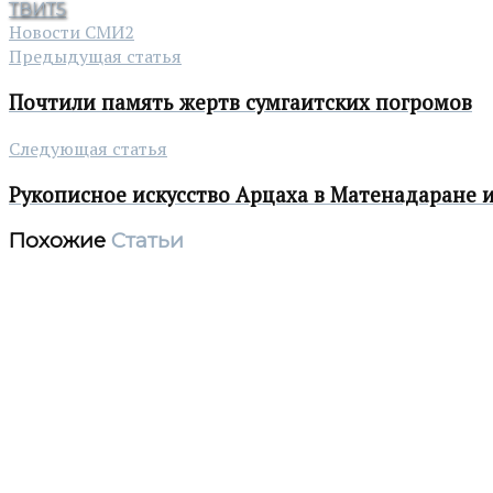
ТВИТ
5
Новости СМИ2
Предыдущая статья
Почтили память жертв сумгаитских погромов
Следующая статья
Рукописное искусство Арцаха в Матенадаране
Похожие
Статьи