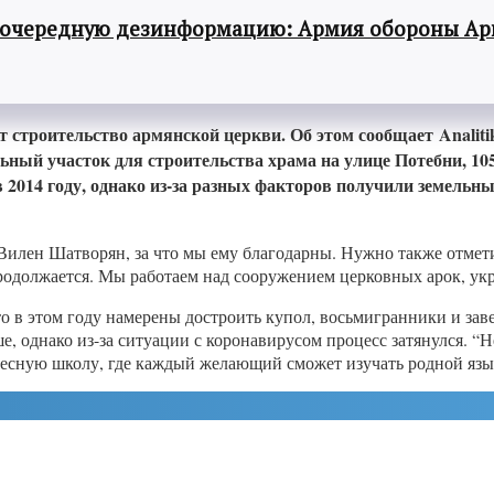
 очередную дезинформацию: Армия обороны Ар
 строительство армянской церкви. Об этом сообщает Analiti
ьный участок для строительства храма на улице Потебни, 1
014 году, однако из-за разных факторов получили земельный
Вилен Шатворян, за что мы ему благодарны. Нужно также отмети
продолжается. Мы работаем над сооружением церковных арок, ук
о в этом году намерены достроить купол, восьмигранники и за
, однако из-за ситуации с коронавирусом процесс затянулся. “Н
ресную школу, где каждый желающий сможет изучать родной язы