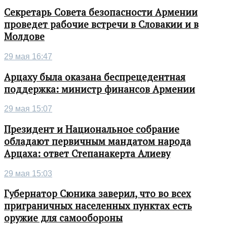
Секретарь Совета безопасности Армении
проведет рабочие встречи в Словакии и в
Молдове
29 мая 16:47
Арцаху была оказана беспрецедентная
поддержка: министр финансов Армении
29 мая 15:07
Президент и Национальное собрание
обладают первичным мандатом народа
Арцаха: ответ Степанакерта Алиеву
29 мая 15:03
Губернатор Сюника заверил, что во всех
приграничных населенных пунктах есть
оружие для самообороны