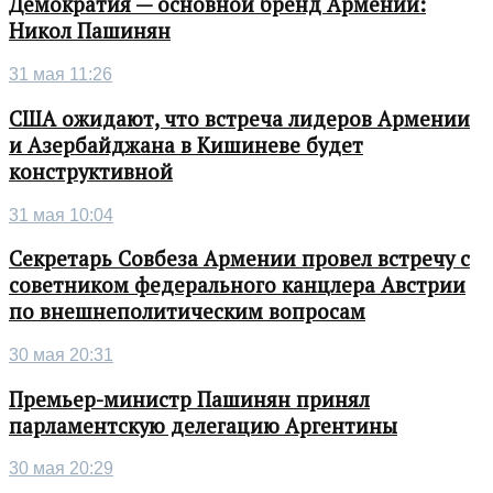
Демократия — основной бренд Армении:
Никол Пашинян
31 мая 11:26
США ожидают, что встреча лидеров Армении
и Азербайджана в Кишиневе будет
конструктивной
31 мая 10:04
Секретарь Совбеза Армении провел встречу с
советником федерального канцлера Австрии
по внешнеполитическим вопросам
30 мая 20:31
Премьер-министр Пашинян принял
парламентскую делегацию Аргентины
30 мая 20:29