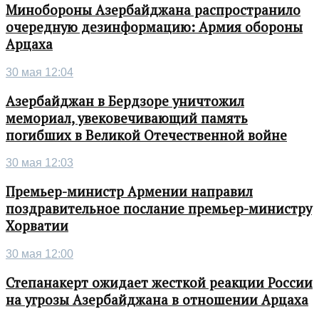
Минобороны Азербайджана распространило
очередную дезинформацию: Армия обороны
Арцаха
30 мая 12:04
Азербайджан в Бердзоре уничтожил
мемориал, увековечивающий память
погибших в Великой Отечественной войне
30 мая 12:03
Премьер-министр Армении направил
поздравительное послание премьер-министру
Хорватии
30 мая 12:00
Степанакерт ожидает жесткой реакции России
на угрозы Азербайджана в отношении Арцаха