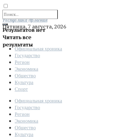
Отправить
Республика Армения
Пятница, 7 августа, 2026
Результатов нет
Читать все
результаты
Официальная хроника
Государство
Регион
Экономика
Общество
Культура
Спорт
Официальная хроника
Государство
Регион
Экономика
Общество
Культура