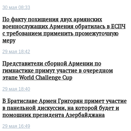
30 мая 08:33
По факту похищения двух армянских
военнослужащих Армения обратилась в ЕСПЧ
с требованием применить промежуточную
меру
29 мая 18:42
Представители сборной Армении по
гимнастике примут участие в очередном
этапе World Challenge Cup
29 мая 18:40
В Братиславе Армен Григорян примет участие
в панельной дискуссии, на которой будет и
помощник президента Азербайджана
29 мая 16:49