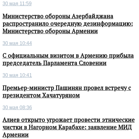
30 мая 11:59
Министерство обороны Азербайджана
распространило очередную дезинформацию:
Министерство обороны Армении
30 мая 10:44
С официальным визитом в Армению прибыла
председатель Парламента Словении
30 мая 10:41
Премьер-министр Пашинян провел встречу с
президентом Хачатуряном
30 мая 08:36
Алиев открыто угрожает провести этнические
чистки в Нагорном Карабахе: заявление МИД
Армении