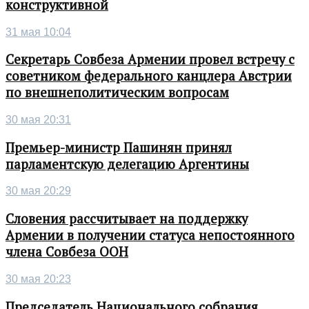
конструктивной
31 мая 10:04
Секретарь Совбеза Армении провел встречу с
советником федерального канцлера Австрии
по внешнеполитическим вопросам
30 мая 20:31
Премьер-министр Пашинян принял
парламентскую делегацию Аргентины
30 мая 20:29
Словения рассчитывает на поддержку
Армении в получении статуса непостоянного
члена Совбеза ООН
30 мая 20:23
Председатель Национального собрания