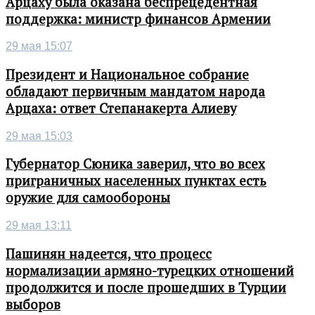
Арцаху была оказана беспрецедентная
поддержка: министр финансов Армении
29 мая 15:07
Президент и Национальное собрание
обладают первичным мандатом народа
Арцаха: ответ Степанакерта Алиеву
29 мая 15:03
Губернатор Сюника заверил, что во всех
приграничных населенных пунктах есть
оружие для самообороны
29 мая 13:11
Пашинян надеется, что процесс
нормализации армяно-турецких отношений
продолжится и после прошедших в Турции
выборов