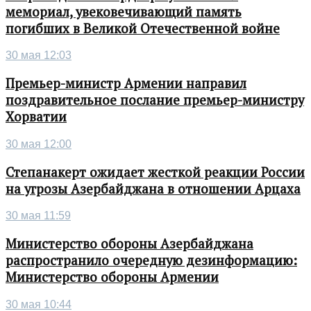
мемориал, увековечивающий память
погибших в Великой Отечественной войне
30 мая 12:03
Премьер-министр Армении направил
поздравительное послание премьер-министру
Хорватии
30 мая 12:00
Степанакерт ожидает жесткой реакции России
на угрозы Азербайджана в отношении Арцаха
30 мая 11:59
Министерство обороны Азербайджана
распространило очередную дезинформацию:
Министерство обороны Армении
30 мая 10:44