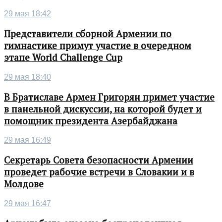
29 мая 18:42
Представители сборной Армении по
гимнастике примут участие в очередном
этапе World Challenge Cup
29 мая 18:40
В Братиславе Армен Григорян примет участие
в панельной дискуссии, на которой будет и
помощник президента Азербайджана
29 мая 16:49
Секретарь Совета безопасности Армении
проведет рабочие встречи в Словакии и в
Молдове
29 мая 16:47