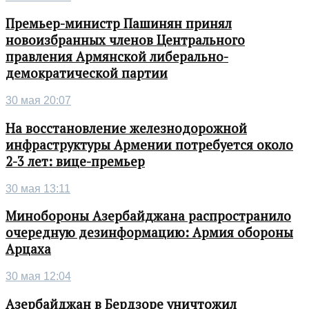
Премьер-министр Пашинян принял
новоизбранных членов Центрального
правления Армянской либерально-
демократической партии
30 мая 20:07
На восстановление железнодорожной
инфраструктуры Армении потребуется около
2-3 лет: вице-премьер
30 мая 13:11
Минобороны Азербайджана распространило
очередную дезинформацию: Армия обороны
Арцаха
30 мая 12:04
Азербайджан в Бердзоре уничтожил