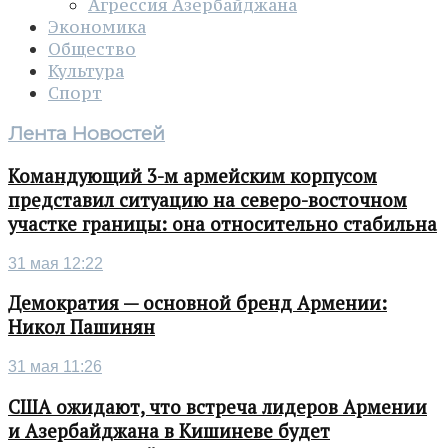
Агрессия Азербайджана
Экономика
Общество
Культура
Спорт
Лента Новостей
Командующий 3-м армейским корпусом
представил ситуацию на северо-восточном
участке границы: она относительно стабильна
31 мая 12:22
Демократия — основной бренд Армении:
Никол Пашинян
31 мая 11:26
США ожидают, что встреча лидеров Армении
и Азербайджана в Кишиневе будет