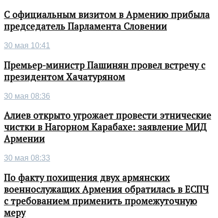
С официальным визитом в Армению прибыла
председатель Парламента Словении
30 мая 10:41
Премьер-министр Пашинян провел встречу с
президентом Хачатуряном
30 мая 08:36
Алиев открыто угрожает провести этнические
чистки в Нагорном Карабахе: заявление МИД
Армении
30 мая 08:33
По факту похищения двух армянских
военнослужащих Армения обратилась в ЕСПЧ
с требованием применить промежуточную
меру