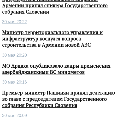
Армении принял спикера Государственного
собрания Словении
30 мая 20:22
Министр территориального управления и
инфраструктур коснулся вопроса
строительства в Армении новой АЭС
30 мая 20:20
МО Арцаха опубликовало кадры применения
азербайджанскими ВС минометов
30 мая 20:16
Премьер-министр Пашинян принял делегацию
во главе с председателем Государственного
собрания Республики Словения
30 мая 20:09