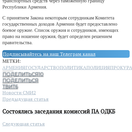
транспортных средств через таможенную границу
Республики Армения.
С принятием Закона некоторым сотрудникам Комитета
государственных доходов Армении будет предоставлено
боевое оружие. Список оружия и сотрудников, имеющих
право на ношение оружия, будет определен решением
правительства.
Подписывайтесь на наш Телеграм канал
МЕТКИ:
АРМЕНИЯ
ГОСУДАРСТВО
ПОЛИТИКА
ПОЛИЦИЯ
ПРОКУРА
ПОДЕЛИТЬСЯ
10
ПОДЕЛИТЬСЯ
ТВИТ
6
Новости СМИ2
Предыдущая статья
Состоялись заседания комиссий ПА ОДКБ
Следующая статья