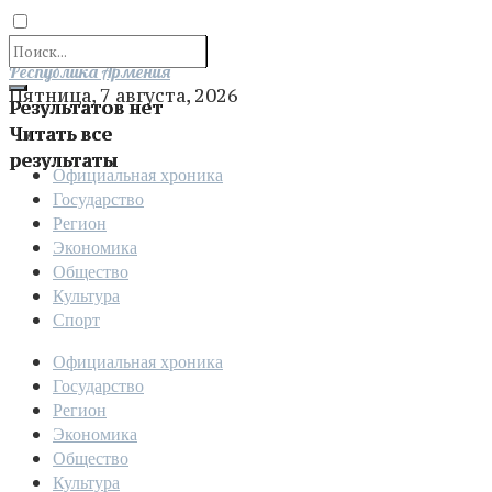
Отправить
Республика Армения
Пятница, 7 августа, 2026
Результатов нет
Читать все
результаты
Официальная хроника
Государство
Регион
Экономика
Общество
Культура
Спорт
Официальная хроника
Государство
Регион
Экономика
Общество
Культура