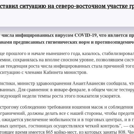
авил ситуацию на северо-восточном участке г
 числа инфицированных вирусом COVID-19, что является при
жданами предписанных гигиенических норм и противоэпидеми
це прошлого и начале нынешнего года, казалось, стабилизиров
демии, сохранялась на вполне сносном уровне, позволявшем си
ая тенденция роста числа инфицированных стала причиной того
ситуацию с членами Кабинета министров.
истики, министр здравоохранения АнаитАванесян сообщила, что
дованных. Для сравнения: в январе-феврале, в общем числе тес
следующей недели темпы роста этого показателя ускорятся.
 к строгому соблюдению требования ношения масок и соблюдени
граничений, должны делать все с нашей стороны, чтобы предотв
а, ожидается увеличение мобильности и в торговых центрах, и 
вых центрах, гостиницах осуществлялся четкий контроль”, — с
оящее время имеется 865 койко-мест, из которых заняты 808. Чи