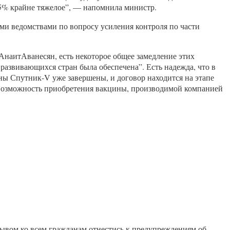
 5% крайне тяжелое”, — напомнила министр.
ми ведомствами по вопросу усиления контроля по части
АнаитАванесян, есть некоторое общее замедление этих
развивающихся стран была обеспечена”. Есть надежда, что в
ны Спутник-V уже завершены, и договор находится на этапе
я возможность приобретения вакцины, производимой компанией
зывом ко всем гражданам отнестись к предупреждениям об