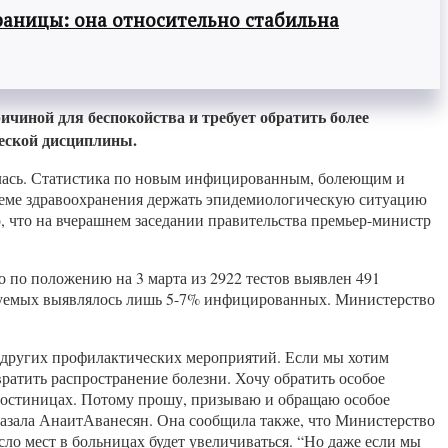
раницы: она относительно стабильна
чиной для беспокойства и требует обратить более
ческой дисциплины.
алась. Статистика по новым инфицированным, болеющим и
стеме здравоохранения держать эпидемиологическую ситуацию
, что на вчерашнем заседании правительства премьер-министр
 по положению на 3 марта из 2922 тестов выявлен 491
тируемых выявлялось лишь 5-7% инфицированных. Министерство
я других профилактических мероприятий. Если мы хотим
ратить распространение болезни. Хочу обратить особое
в гостиницах. Потому прошу, призываю и обращаю особое
казала АнаитАванесян. Она сообщила также, что Министерство
сло мест в больницах будет увеличиваться. “Но даже если мы