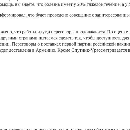
ощь, вы знаете, что болезнь имеет у 20% тяжелое течение, а у
формировал, что будет проведено совещание с заинтересованны
жено, что работы идут,а переговоры продолжаются. По оценке 
другими странами пытаемся сделать так, чтобы доступность для 
мении. Переговоры о поставках первой партии российской вакци
а будет доставлена в Армению. Кроме Спутник-Vрассматриваетс
ия, отвечая на вопросы журналистов, еще раз обратилась с при