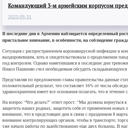
Командующий 3-м армейским корпусом предст
2023-05-31
В последние дни в Армении наблюдается определенный рост
пристальное внимание, в особенности, на соблюдение гра
Ситуация с распространением коронавирусной инфекции в кон
выздоровевшим, хоть и свидетельствовала о продолжении пан
под контролем. Однако наметившаяся в последние дни тревожн
Никол Пашинян счел необходимым обсудить складывающуюся 
Представляя по предложению главы правительства данные стат
положительный результат, что составляет 16% от числа обсле
здравоохранения имеет все основания полагать, что в течение 
На вопрос “Что делать?” ответ прост. “Мы должны вернуться
защитить наших родных, защитить себя от применения новых о
внимание, что в предстоящие дни в связи с праздником 8 март
внимание контролирующих органов, чтобы в транспорте, торго
уже начало работы по задействованию еще двух больниц. В наст