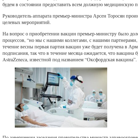
будем в состоянии предоставить всем должную медицинскую пом
Руководитель аппарата премьер-министра Арсен Торосян проин
целевых мероприятий.
На вопрос о приобретении вакцин премьер-министру было доло
процессов, “но мы с нашими коллегами, с нашими партнерами, 
течение весны первая партия вакцин уже будет получена в Ар
подписания, так что в течение месяца ожидается, что вакцин
AstraZeneca, известной под названием “Оксфордская вакцина”.
По завершении заседания правительства министр здравоохранен