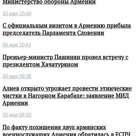
Министерство обороны Армении
30 мая 10:44
С официальным визитом в Армению прибыла
председатель Парламента Словении
30 мая 10:41
Премьер-министр Пашинян провел встречу с
президентом Хачатуряном
30 мая 08:36
Алиев открыто угрожает провести этнические
чистки в Нагорном Карабахе: заявление МИД
Армении
30 мая 08:33
По факту похищения двух армянских
военнослужащих Армения обратилась в ЕСПЧ