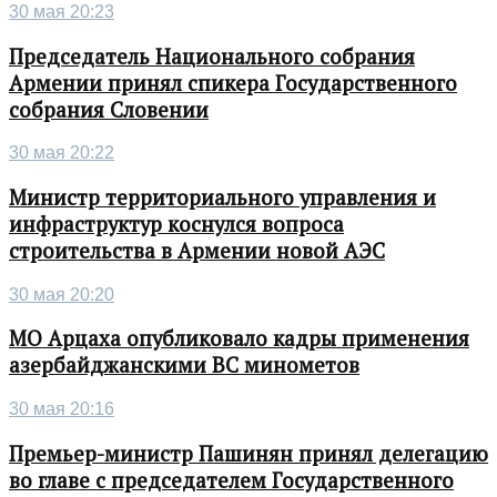
30 мая 20:23
Председатель Национального собрания
Армении принял спикера Государственного
собрания Словении
30 мая 20:22
Министр территориального управления и
инфраструктур коснулся вопроса
строительства в Армении новой АЭС
30 мая 20:20
МО Арцаха опубликовало кадры применения
азербайджанскими ВС минометов
30 мая 20:16
Премьер-министр Пашинян принял делегацию
во главе с председателем Государственного