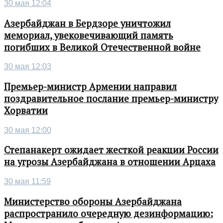
30 мая 12:04
Азербайджан в Бердзоре уничтожил
мемориал, увековечивающий память
погибших в Великой Отечественной войне
30 мая 12:03
Премьер-министр Армении направил
поздравительное послание премьер-министру
Хорватии
30 мая 12:00
Степанакерт ожидает жесткой реакции России
на угрозы Азербайджана в отношении Арцаха
30 мая 11:59
Министерство обороны Азербайджана
распространило очередную дезинформацию: