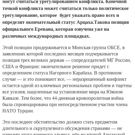
могут считаться урегулированием конфликта. Конечной
точкой конфликта может считаться только политическое
урегулирование, которое будет уважать право всех и
определит окончательный статус Арцаха.Такова позиция
официального Еревана, которая озвучена уже на
различных международных площадках.
Этой позиции придерживается и Минская группа ОБСЕ, в
заявлениях которой последних месяцев подчеркивается
позиция трех великих держав — сопредседателей МГ России,
США и Франции: окончательное решение придет с
определением статуса Нагорного Карабаха. В противном
случае — и это понимают все, — неразрешенный конфликт
остается одной из ключевых региональных проблем и тщетны
все усилия, нацеленные на установление мира на Южном
Кавказе. Тем более, что 44-дневная кровопролитная война
была спровоцирована при непосредственном участии члена
НАТО Турции.
Это последнее обстоятельство должно стать предметом
длительного и скрупулезного обсуждения странами — не
членами этого военного альянса, ибо во второй Арцахской