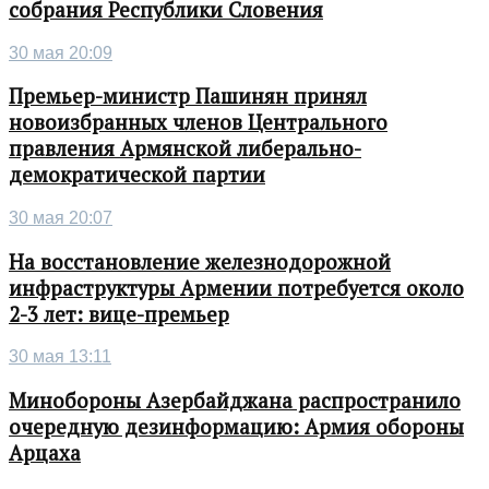
собрания Республики Словения
30 мая 20:09
Премьер-министр Пашинян принял
новоизбранных членов Центрального
правления Армянской либерально-
демократической партии
30 мая 20:07
На восстановление железнодорожной
инфраструктуры Армении потребуется около
2-3 лет: вице-премьер
30 мая 13:11
Минобороны Азербайджана распространило
очередную дезинформацию: Армия обороны
Арцаха