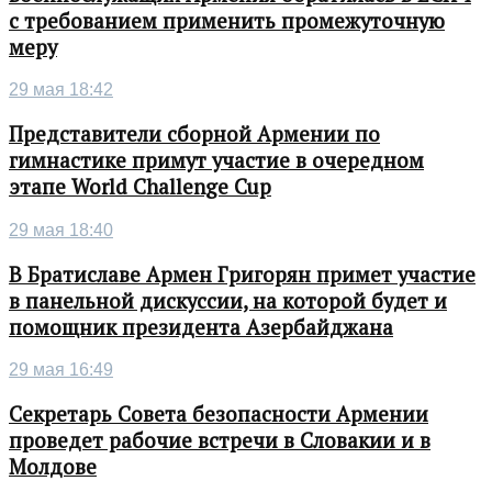
с требованием применить промежуточную
меру
29 мая 18:42
Представители сборной Армении по
гимнастике примут участие в очередном
этапе World Challenge Cup
29 мая 18:40
В Братиславе Армен Григорян примет участие
в панельной дискуссии, на которой будет и
помощник президента Азербайджана
29 мая 16:49
Секретарь Совета безопасности Армении
проведет рабочие встречи в Словакии и в
Молдове