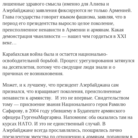
лишенные здравого смысла (именно для Алиева и
Азербайджана) заявления фиксируются не только Арменией.
Глава государства говорит языком фашизма, заявляя, что в
период его президентства выросло целое поколение,
преисполненное ненависти в Армении и армянам. Какая
демонстрация чванливости — нашел чем гордиться в XXI
веке…
Карабахская война была и остается национально-
освободительной борьбой. Процесс урегулирования затянулся
на десятилетия, потому что сведущие люди знали и о
причинах ее возникновения.
Может, и к лучшему, что президент Азербайджана сам
признался, что взращивает поколения, преисполненные
ненависти к армянству. И это не впервые. Свидетельством
тому — присвоение звания Национального героя Рамилю
Сафарову, в 2004 году убившему в Будапеште армянского
офицера ГургенаМаргаряна. Напомним: оба оказались там на
курсах НАТО. И это не единственный случай. В
Азербайджане всегда прославлялись, поощрялись лично
президентом зверства по отношению к армянам, попавшим в