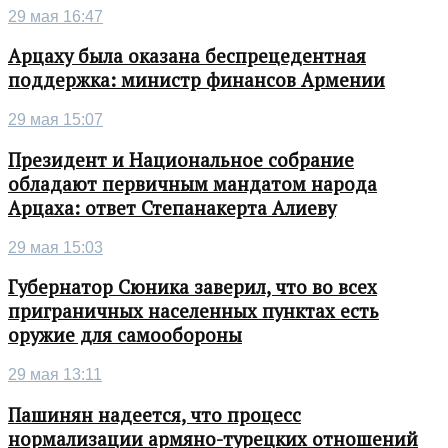
29 мая 16:47
Арцаху была оказана беспрецедентная
поддержка: министр финансов Армении
29 мая 15:07
Президент и Национальное собрание
обладают первичным мандатом народа
Арцаха: ответ Степанакерта Алиеву
29 мая 15:03
Губернатор Сюника заверил, что во всех
приграничных населенных пунктах есть
оружие для самообороны
29 мая 13:11
Пашинян надеется, что процесс
нормализации армяно-турецких отношений