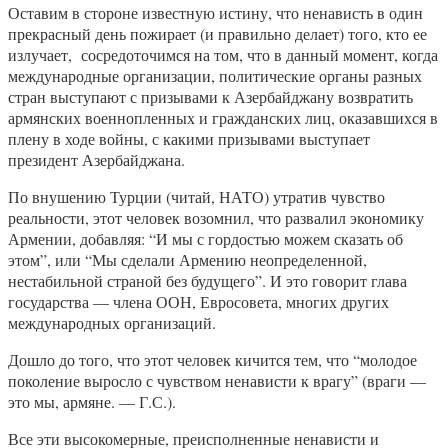
Оставим в стороне известную истину, что ненависть в один
прекрасный день пожирает (и правильно делает) того, кто ее
излучает, сосредоточимся на том, что в данный момент, когда
международные организации, политические органы разных
стран выступают с призывами к Азербайджану возвратить
армянских военнопленных и гражданских лиц, оказавшихся в
плену в ходе войны, с какими призывами выступает
президент Азербайджана.
По внушению Турции (читай, НАТО) утратив чувство
реальности, этот человек возомнил, что развалил экономику
Армении, добавляя: “И мы с гордостью можем сказать об
этом”, или “Мы сделали Армению неопределенной,
нестабильной страной без будущего”. И это говорит глава
государства — члена ООН, Евросовета, многих других
международных организаций.
Дошло до того, что этот человек кичится тем, что “молодое
поколение выросло с чувством ненависти к врагу” (враги —
это мы, армяне. — Г.С.).
Все эти высокомерные, преисполненные ненависти и