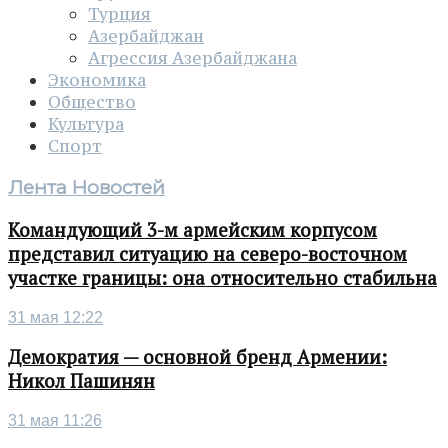
Турция
Азербайджан
Агрессия Азербайджана
Экономика
Общество
Культура
Спорт
Лента Новостей
Командующий 3-м армейским корпусом
представил ситуацию на северо-восточном
участке границы: она относительно стабильна
31 мая 12:22
Демократия — основной бренд Армении:
Никол Пашинян
31 мая 11:26