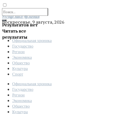
Отправить
Республика Армения
Воскресенье, 9 августа, 2026
Результатов нет
Читать все
результаты
Официальная хроника
Государство
Регион
Экономика
Общество
Культура
Спорт
Официальная хроника
Государство
Регион
Экономика
Общество
Культура