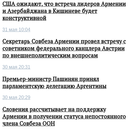
США ожидают, что встреча лидеров Армении
и Азербайджана в Кишиневе будет
конструктивной
31 мая 10:04
Секретарь Совбеза Армении провел встречу с
советником федерального канцлера Австрии
по внешнеполитическим вопросам
30 мая 20:31
Премьер-министр Пашинян принял
парламентскую делегацию Аргентины
30 мая 20:29
Словения рассчитывает на поддержку
Армении в получении статуса непостоянного
члена Совбеза ООН