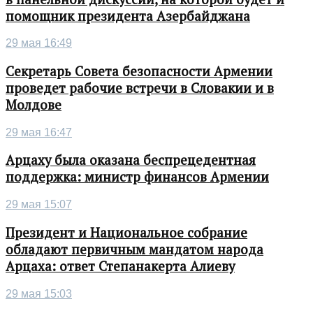
помощник президента Азербайджана
29 мая 16:49
Секретарь Совета безопасности Армении
проведет рабочие встречи в Словакии и в
Молдове
29 мая 16:47
Арцаху была оказана беспрецедентная
поддержка: министр финансов Армении
29 мая 15:07
Президент и Национальное собрание
обладают первичным мандатом народа
Арцаха: ответ Степанакерта Алиеву
29 мая 15:03