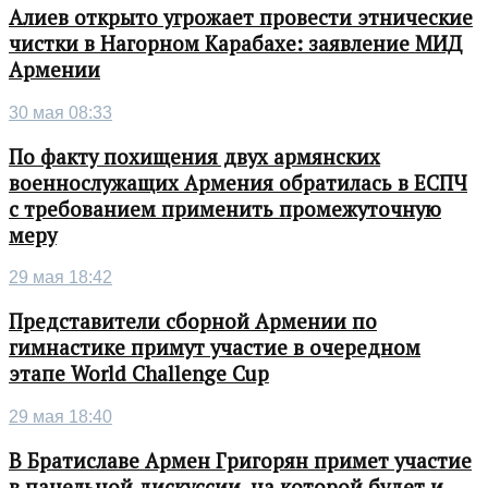
Алиев открыто угрожает провести этнические
чистки в Нагорном Карабахе: заявление МИД
Армении
30 мая 08:33
По факту похищения двух армянских
военнослужащих Армения обратилась в ЕСПЧ
с требованием применить промежуточную
меру
29 мая 18:42
Представители сборной Армении по
гимнастике примут участие в очередном
этапе World Challenge Cup
29 мая 18:40
В Братиславе Армен Григорян примет участие
в панельной дискуссии, на которой будет и