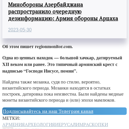
Минобороны Азербайджана
распространило очередную
дезинформацию: Армия обороны Арцаха
2023-05-30
Об этом пишет regionmonitor.com.
Одна из ценных находок — большой хачкар, датируемый
XII веком или ранее. Это типичный армянский крест с
надписью “Господи Иисусе, помни”.
Найдена также мозаика, судя по стилю, вероятно,
византийского периода. Мозаики находятся в остатках
построек, датировка пока неизвестна. Были найдены медные
монеты византийского периода и (или) эпохи мамлюков.
Подписывайтесь на наш Телеграм канал
МЕТКИ:
АРМЕНИЯ
АРХЕОЛОГИЯ
ИЕРУСАЛИМ
РАСКОПКИ