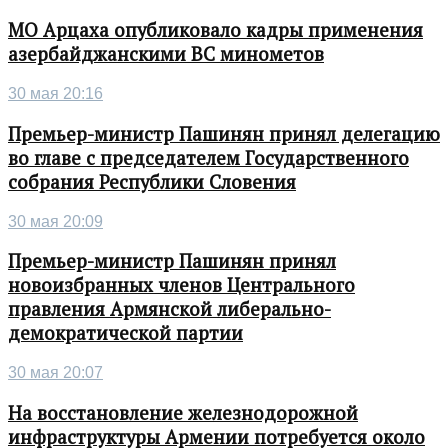
МО Арцаха опубликовало кадры применения
азербайджанскими ВС минометов
30 мая 20:16
Премьер-министр Пашинян принял делегацию
во главе с председателем Государственного
собрания Республики Словения
30 мая 20:09
Премьер-министр Пашинян принял
новоизбранных членов Центрального
правления Армянской либерально-
демократической партии
30 мая 20:07
На восстановление железнодорожной
инфраструктуры Армении потребуется около