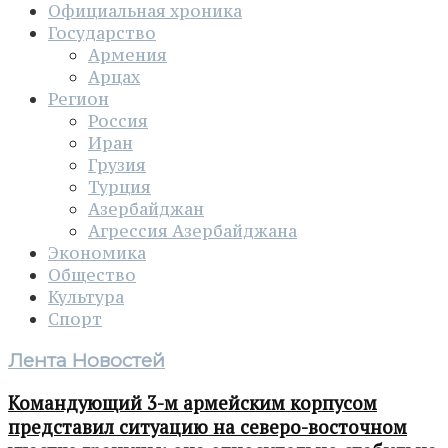
Официальная хроника
Государство
Армения
Арцах
Регион
Россия
Иран
Грузия
Турция
Азербайджан
Агрессия Азербайджана
Экономика
Общество
Культура
Спорт
Лента Новостей
Командующий 3-м армейским корпусом
представил ситуацию на северо-восточном