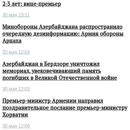
2-3 лет: вице-премьер
30 мая 13:11
Минобороны Азербайджана распространило
очередную дезинформацию: Армия обороны
Арцаха
30 мая 12:04
Азербайджан в Бердзоре уничтожил
мемориал, увековечивающий память
погибших в Великой Отечественной войне
30 мая 12:03
Премьер-министр Армении направил
поздравительное послание премьер-министру
Хорватии
30 мая 12:00