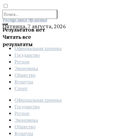
Отправить
Республика Армения
Пятница, 7 августа, 2026
Результатов нет
Читать все
результаты
Официальная хроника
Государство
Регион
Экономика
Общество
Культура
Спорт
Официальная хроника
Государство
Регион
Экономика
Общество
Культура