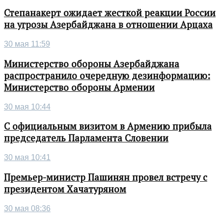
Степанакерт ожидает жесткой реакции России
на угрозы Азербайджана в отношении Арцаха
30 мая 11:59
Министерство обороны Азербайджана
распространило очередную дезинформацию:
Министерство обороны Армении
30 мая 10:44
С официальным визитом в Армению прибыла
председатель Парламента Словении
30 мая 10:41
Премьер-министр Пашинян провел встречу с
президентом Хачатуряном
30 мая 08:36