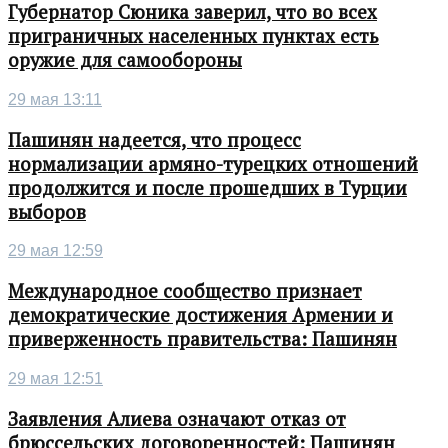
Губернатор Сюника заверил, что во всех
приграничных населенных пунктах есть
оружие для самообороны
29 мая 13:11
Пашинян надеется, что процесс
нормализации армяно-турецких отношений
продолжится и после прошедших в Турции
выборов
29 мая 12:59
Международное сообщество признает
демократические достижения Армении и
приверженность правительства: Пашинян
29 мая 12:51
Заявления Алиева означают отказ от
брюссельских договоренностей: Пашинян