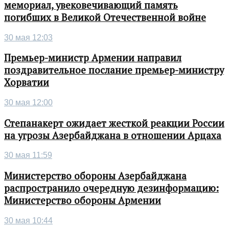
мемориал, увековечивающий память
погибших в Великой Отечественной войне
30 мая 12:03
Премьер-министр Армении направил
поздравительное послание премьер-министру
Хорватии
30 мая 12:00
Степанакерт ожидает жесткой реакции России
на угрозы Азербайджана в отношении Арцаха
30 мая 11:59
Министерство обороны Азербайджана
распространило очередную дезинформацию:
Министерство обороны Армении
30 мая 10:44