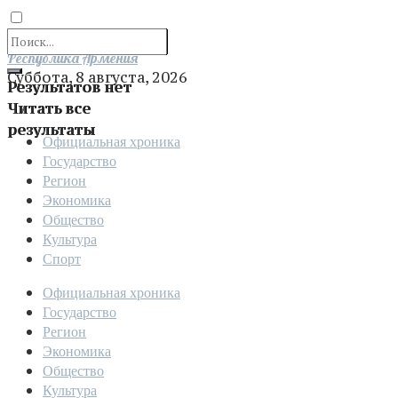
Отправить
Республика Армения
Суббота, 8 августа, 2026
Результатов нет
Читать все
результаты
Официальная хроника
Государство
Регион
Экономика
Общество
Культура
Спорт
Официальная хроника
Государство
Регион
Экономика
Общество
Культура