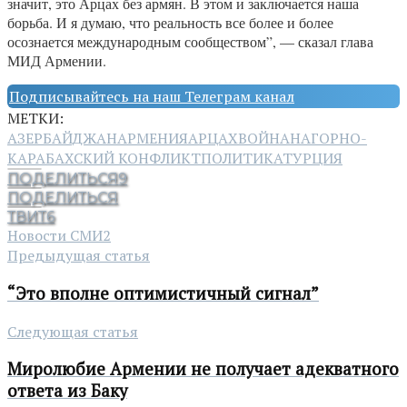
значит, это Арцах без армян. В этом и заключается наша
борьба. И я думаю, что реальность все более и более
осознается международным сообществом”, — сказал глава
МИД Армении.
Подписывайтесь на наш Телеграм канал
МЕТКИ:
АЗЕРБАЙДЖАН
АРМЕНИЯ
АРЦАХ
ВОЙНА
НАГОРНО-
КАРАБАХСКИЙ КОНФЛИКТ
ПОЛИТИКА
ТУРЦИЯ
ПОДЕЛИТЬСЯ
9
ПОДЕЛИТЬСЯ
ТВИТ
6
Новости СМИ2
Предыдущая статья
“Это вполне оптимистичный сигнал”
Следующая статья
Миролюбие Армении не получает адекватного
ответа из Баку