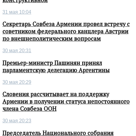
конструктивной
31 мая 10:04
Секретарь Совбеза Армении провел встречу с
советником федерального канцлера Австрии
по внешнеполитическим вопросам
30 мая 20:31
Премьер-министр Пашинян принял
парламентскую делегацию Аргентины
30 мая 20:29
Словения рассчитывает на поддержку
Армении в получении статуса непостоянного
члена Совбеза ООН
30 мая 20:23
Председатель Национального собрания