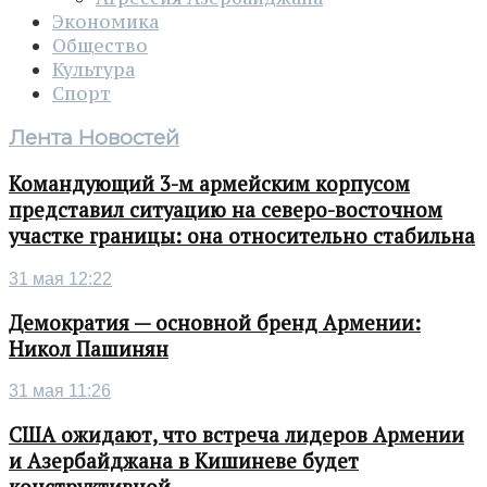
Экономика
Общество
Культура
Спорт
Лента Новостей
Командующий 3-м армейским корпусом
представил ситуацию на северо-восточном
участке границы: она относительно стабильна
31 мая 12:22
Демократия — основной бренд Армении:
Никол Пашинян
31 мая 11:26
США ожидают, что встреча лидеров Армении
и Азербайджана в Кишиневе будет