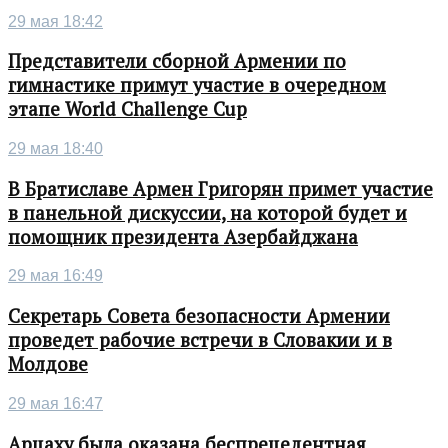
29 мая 18:42
Представители сборной Армении по
гимнастике примут участие в очередном
этапе World Challenge Cup
29 мая 18:40
В Братиславе Армен Григорян примет участие
в панельной дискуссии, на которой будет и
помощник президента Азербайджана
29 мая 16:49
Секретарь Совета безопасности Армении
проведет рабочие встречи в Словакии и в
Молдове
29 мая 16:47
Арцаху была оказана беспрецедентная