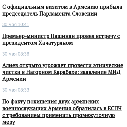
С официальным визитом в Армению прибыла
председатель Парламента Словении
30 мая 10:41
Премьер-министр Пашинян провел встречу с
президентом Хачатуряном
30 мая 08:36
Алиев открыто угрожает провести этнические
чистки в Нагорном Карабахе: заявление МИД
Армении
30 мая 08:33
По факту похищения двух армянских
военнослужащих Армения обратилась в ЕСПЧ
с требованием применить промежуточную
меру