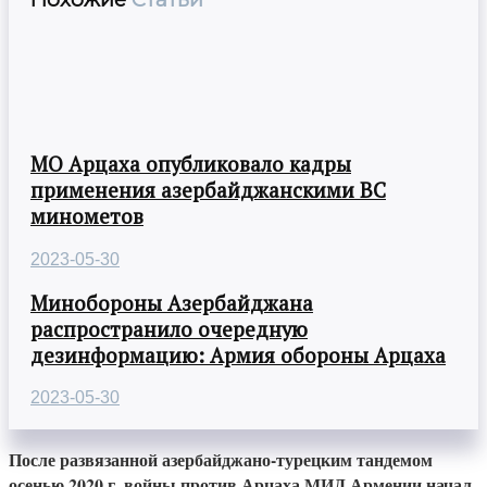
МО Арцаха опубликовало кадры
применения азербайджанскими ВС
минометов
2023-05-30
Минобороны Азербайджана
распространило очередную
дезинформацию: Армия обороны Арцаха
2023-05-30
После развязанной азербайджано-турецким тандемом
осенью 2020 г. войны против Арцаха МИД Армении начал