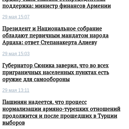
поддержка: министр финансов Армении
29 мая 15:07
Президент и Национальное собрание
обладают первичным мандатом народа
Арцаха: ответ Степанакерта Алиеву
29 мая 15:03
Губернатор Сюника заверил, что во всех
приграничных населенных пунктах есть
оружие для самообороны
29 мая 13:11
Пашинян надеется, что процесс
нормализации армяно-турецких отношений
продолжится и после прошедших в Турции
выборов