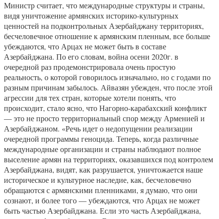
Министр считает, что международные структуры и страны,
видя уничтожение армянских историко-культурных
ценностей на подконтрольных Азербайджану территориях,
бесчеловечное отношение к армянским пленным, все больше
убеждаются, что Арцах не может быть в составе
Азербайджана. По его словам, война осени 2020г. в
очередной раз продемонстрировала очень простую
реальность, о которой говорилось изначально, но с годами по
разным причинам забылось. Айвазян убежден, что после этой
агрессии для тех стран, которые хотели понять, что
происходит, стало ясно, что Нагорно-карабахский конфликт
— это не просто территориальный спор между Арменией и
Азербайджаном. «Речь идет о недопущении реализации
очередной программы геноцида. Теперь, когда различные
международные организации и страны наблюдают полное
выселение армян на территориях, оказавшихся под контролем
Азербайджана, видят, как разрушается, уничтожается наше
историческое и культурное наследие, как, бесчеловечно
обращаются с армянскими пленниками, я думаю, что они
сознают, и более того — убеждаются, что Арцах не может
быть частью Азербайджана. Если это часть Азербайджана,