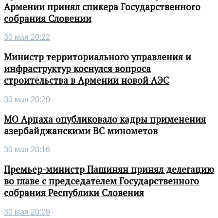
Армении принял спикера Государственного
собрания Словении
30 мая 20:22
Министр территориального управления и
инфраструктур коснулся вопроса
строительства в Армении новой АЭС
30 мая 20:20
МО Арцаха опубликовало кадры применения
азербайджанскими ВС минометов
30 мая 20:16
Премьер-министр Пашинян принял делегацию
во главе с председателем Государственного
собрания Республики Словения
30 мая 20:09