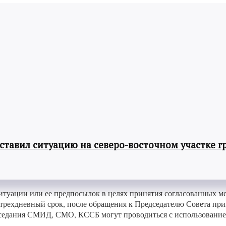
авил ситуацию на северо-восточном участке г
итуации или ее предпосылок в целях принятия согласованных 
в трехдневный срок, после обращения к Председателю Совета пр
заседания СМИД, СМО, КССБ могут проводиться с использование