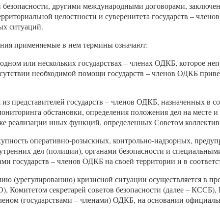
ой безопасности, другими международными договорами, заключ
ерриториальной целостности и суверенитета государств – члено
ых ситуаций.
ения применяемые в нем термины означают:
одном или нескольких государствах – членах ОДКБ, которое непо
тсутствии необходимой помощи государств – членов ОДКБ приве
я из представителей государств – членов ОДКБ, назначенных в 
мониторинга обстановки, определения положения дел на месте 
же реализации иных функций, определенных Советом коллективн
купность оперативно-розыскных, контрольно-надзорных, преду
тренних дел (полиции), органами безопасности и специальными
 государств – членов ОДКБ на своей территории и в соответс
ию (урегулированию) кризисной ситуации осуществляется в пр
О), Комитетом секретарей советов безопасности (далее – КССБ
леном (государствами – членами) ОДКБ, на основании официальн