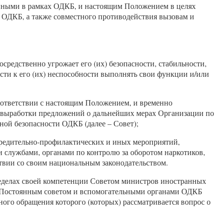
енными в рамках ОДКБ, и настоящим Положением в целях
в ОДКБ, а также совместного противодействия вызовам и
средственно угрожает его (их) безопасности, стабильности,
сти к его (их) неспособности выполнять свои функции и/или
соответствии с настоящим Положением, и временно
и выработки предложений о дальнейших мерах Организации по
ой безопасности ОДКБ (далее – Совет);
предительно-профилактических и иных мероприятий,
 службами, органами по контролю за оборотом наркотиков,
твии со своим национальным законодательством.
еделах своей компетенции Советом министров иностранных
), Постоянным советом и вспомогательными органами ОДКБ
ого обращения которого (которых) рассматривается вопрос о