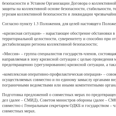
безопасности и Уставом Организации Договора о коллективн
защиты на коллективной основе безопасности, стабильности, т
угрозам коллективной безопасности и ликвидации чрезвычайн
Согласно пункту 1.3 Положения, для целей настоящего Полож
«кризисная ситуация» – нарастающее обострение обстановки в 
территориальной целостности, суверенитету и способно при о
дестабилизации региона коллективной безопасности;
«Миссия» – группа специалистов государств-членов, состояща
направляемая в зону кризисной ситуации с целью проведения 
предотвращению (урегулированию) кризисной ситуации, а так
«комплексная оперативно-профилактическая операция» – сово
осуществляемых совместно и по единому замыслу органами вну
пограничными ведомствами или иными компетентными органами
Подготовка предложений о совместных мерах по предотвращен
дел (далее – СМИД), Советом министров обороны (далее – СМ
совместно с Генеральным секретарем ОДКБ и государством – ч
совместных мерах.