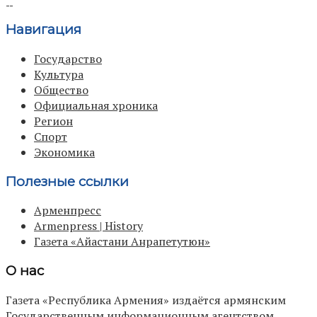
Навигация
Государство
Культура
Общество
Официальная хроника
Регион
Спорт
Экономика
Полезные ссылки
Арменпресс
Armenpress | History
Газета «Айастани Анрапетутюн»
О нас
Газета «Республика Армения» издаётся армянским
Государственным информационным агентством