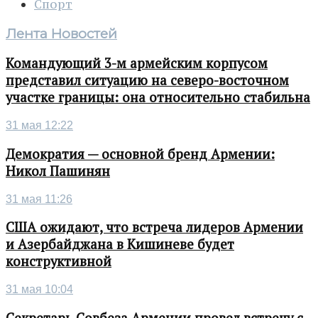
Спорт
Лента Новостей
Командующий 3-м армейским корпусом
представил ситуацию на северо-восточном
участке границы: она относительно стабильна
31 мая 12:22
Демократия — основной бренд Армении:
Никол Пашинян
31 мая 11:26
США ожидают, что встреча лидеров Армении
и Азербайджана в Кишиневе будет
конструктивной
31 мая 10:04
Секретарь Совбеза Армении провел встречу с