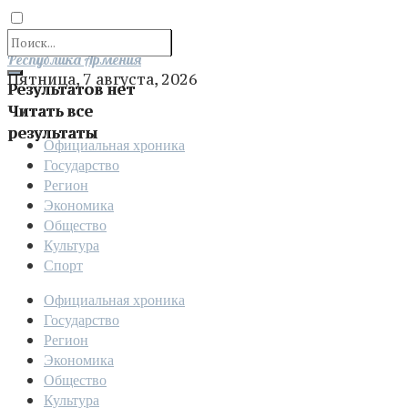
Отправить
Республика Армения
Пятница, 7 августа, 2026
Результатов нет
Читать все
результаты
Официальная хроника
Государство
Регион
Экономика
Общество
Культура
Спорт
Официальная хроника
Государство
Регион
Экономика
Общество
Культура