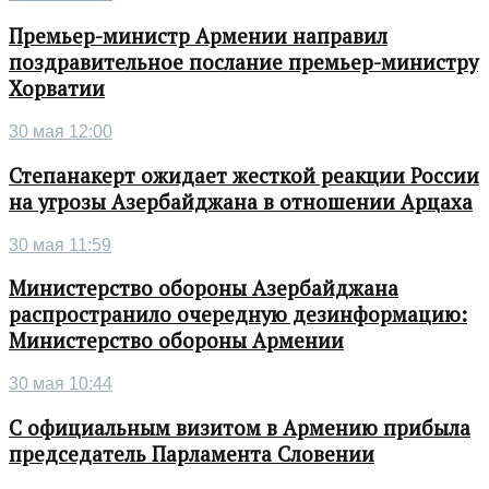
Премьер-министр Армении направил
поздравительное послание премьер-министру
Хорватии
30 мая 12:00
Степанакерт ожидает жесткой реакции России
на угрозы Азербайджана в отношении Арцаха
30 мая 11:59
Министерство обороны Азербайджана
распространило очередную дезинформацию:
Министерство обороны Армении
30 мая 10:44
С официальным визитом в Армению прибыла
председатель Парламента Словении