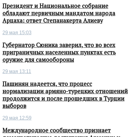
Президент и Национальное собрание
обладают первичным мандатом народа
Арцаха: ответ Степанакерта Алиеву
29 мая 15:03
Губернатор Сюника заверил, что во всех
приграничных населенных пунктах есть
оружие для самообороны
29 мая 13:11
Пашинян надеется, что процесс
нормализации армяно-турецких отношений
продолжится и после прошедших в Турции
выборов
29 мая 12:59
Международное сообщество признает