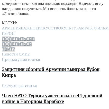
камерного спектакля она идеально подходит. Надеюсь, все у
нас должно получиться. Мы все очень болеем за нашего
«Лысого ёжика».
МЕТКИ:
АРМЕНИЯ
ВАЖНОЕ
ИСКУССТВО
КУЛЬТУРА
МУЛЬТФИЛЬ
ГЕРОИ
ПОДЕЛИТЬСЯ
11
ПОДЕЛИТЬСЯ
ТВИТ
7
Новости СМИ2
Предыдущая статья
Защитник сборной Армении выиграл Кубок
Кипра
Следующая статья
Член НАТО Турция участвовала в 44-дневной
войне в Нагорном Карабахе