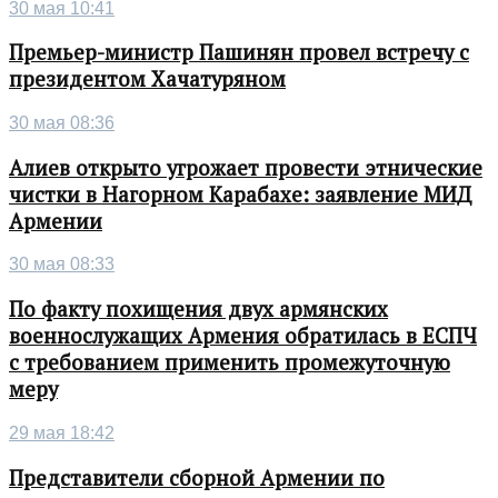
30 мая 10:41
Премьер-министр Пашинян провел встречу с
президентом Хачатуряном
30 мая 08:36
Алиев открыто угрожает провести этнические
чистки в Нагорном Карабахе: заявление МИД
Армении
30 мая 08:33
По факту похищения двух армянских
военнослужащих Армения обратилась в ЕСПЧ
с требованием применить промежуточную
меру
29 мая 18:42
Представители сборной Армении по