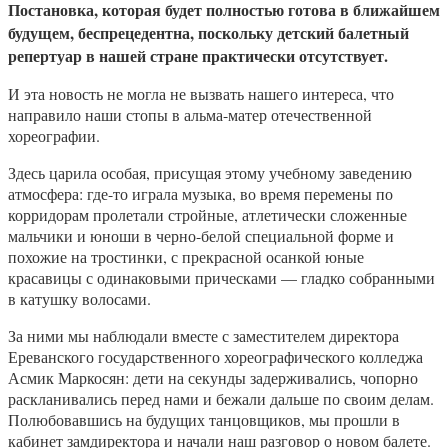
Постановка, которая будет полностью готова в ближайшем
будущем, беспрецедентна, поскольку детский балетный
репертуар в нашей стране практически отсутствует.
И эта новость не могла не вызвать нашего интереса, что
направило наши стопы в альма-матер отечественной
хореографии.
Здесь царила особая, присущая этому учебному заведению
атмосфера: где-то играла музыка, во время перемены по
корридорам пролетали стройные, атлетически сложенные
мальчики и юноши в черно-белой специальной форме и
похожие на тростинки, с прекрасной осанкой юные
красавицы с одинаковыми прическами — гладко собранными
в катушку волосами.
За ними мы наблюдали вместе с заместителем директора
Ереванского государственного хореографического колледжа
Асмик Маркосян: дети на секунды задерживались, чопорно
раскланивались перед нами и бежали дальше по своим делам.
Полюбовавшись на будущих танцовщиков, мы прошли в
кабинет замдиректора и начали наш разговор о новом балете.