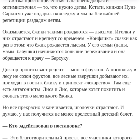
— Сказка просто прелестная. Она очень добрая и
оптимистичная — то, что нужно детям. Кстати, книжки Нунэ
Саркисян уже подарила колледжу и мы на ближайшей
репетиции раздадим детям.
Оказывается, ёжики такими рождаются — лысыми. Иголки у
них отрастают и крепнут со временем. «Конфликт» сказки как
раз в этом: что ёжик рождается лысым. У его семьи (папы,
мамы, бабушки) начинаются большие переживания и она
обращается к врачу — Барсуку.
Доктор прописывает рецепт — много фруктов. А поскольку в
лесу не созон фруктов, все лесные зверушки добывают их,
приходят в гости к ёжику и приносят «лекарство». Там еще
есть антагонисты -Лиса и Лис, которые хотят похитить и
слопать этого маленького ёжика.
Но все прекрасно заканчивается, иголочки отрастают. И
думаю, у нас получится не менее прелестный детский балет.
— Кто задействован в постановке?
— Это благотворительный проект, все участники которого