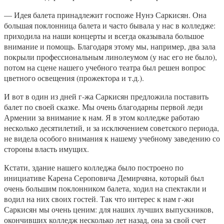
— Идея балета принадлежит госпоже Нунэ Саркисян. Она
большая поклонница балета и часто бывала у нас в колледже:
приходила на наши концерты и всегда оказывала большое
внимание и помощь. Благодаря этому мы, например, два зала
покрыли профессиональным линолеумом (у нас его не было),
потом на сцене нашего учебного театра был решен вопрос
цветного освещения (прожектора и т.д.).
И вот в один из дней г-жа Саркисян предложила поставить
балет по своей сказке. Мы очень благодарны первой леди
Армении за внимание к нам. Я в этом колледже работаю
несколько десятилетий, и за исключением советского периода,
не видела особого внимания к нашему учебному заведению со
стороны власть имущих.
Кстати, здание нашего колледжа было построено по
инициативе Карена Сероповича Демирчяна, который был
очень большим поклонником балета, ходил на спектакли и
водил на них своих гостей. Так что интерес к нам г-жи
Саркисян мы очень ценим: для наших лучших выпускников,
окончивших колледж несколько лет назад, она за свой счет