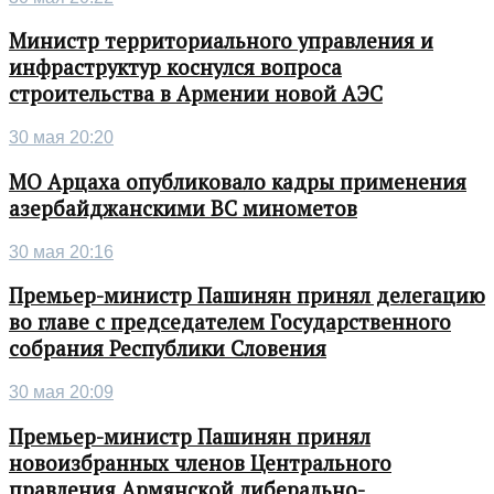
Министр территориального управления и
инфраструктур коснулся вопроса
строительства в Армении новой АЭС
30 мая 20:20
МО Арцаха опубликовало кадры применения
азербайджанскими ВС минометов
30 мая 20:16
Премьер-министр Пашинян принял делегацию
во главе с председателем Государственного
собрания Республики Словения
30 мая 20:09
Премьер-министр Пашинян принял
новоизбранных членов Центрального
правления Армянской либерально-