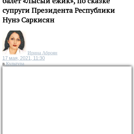
балет «Лысый ёжик», по сказке
супруги Президента Республики
Нунэ Саркисян
Ирина Аброян
17 мая, 2021, 11:30
в
Культура