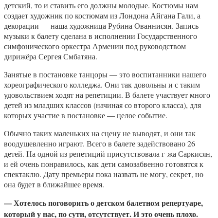
детский, то и ставить его должны молодые. Костюмы нам
создает художник по костюмам из Лондона Айгана Гали, а
декорации — наша художница Рубина Ованнисян. Запись
музыки к балету сделана в исполнении Государственного
симфонического оркестра Армении под руководством
дирижёра Сергея Смбатяна.
Занятые в постановке танцоры — это воспитанники нашего
хореографического колледжа. Они так довольны и с таким
удовольствием ходят на репетиции. В балете участвует много
детей из младших классов (начиная со второго класса), для
которых участие в постановке — целое событие.
Обычно таких маленьких на сцену не выводят, и они так
воодушевленно играют. Всего в балете задействовано 26
детей. На одной из репетиций присутствовала г-жа Саркисян,
и ей очень понравилось, как дети самозабвенно готовятся к
спектаклю. Дату премьеры пока назвать не могу, секрет, но
она будет в ближайшее время.
— Хотелось поговорить о детском балетном репертуаре,
который у нас, по сути, отсутствует. И это очень плохо.