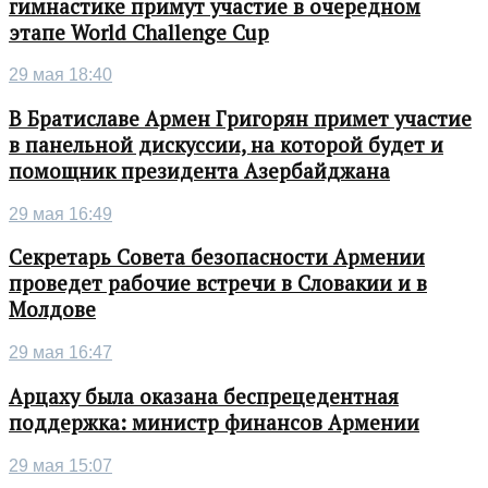
гимнастике примут участие в очередном
этапе World Challenge Cup
29 мая 18:40
В Братиславе Армен Григорян примет участие
в панельной дискуссии, на которой будет и
помощник президента Азербайджана
29 мая 16:49
Секретарь Совета безопасности Армении
проведет рабочие встречи в Словакии и в
Молдове
29 мая 16:47
Арцаху была оказана беспрецедентная
поддержка: министр финансов Армении
29 мая 15:07