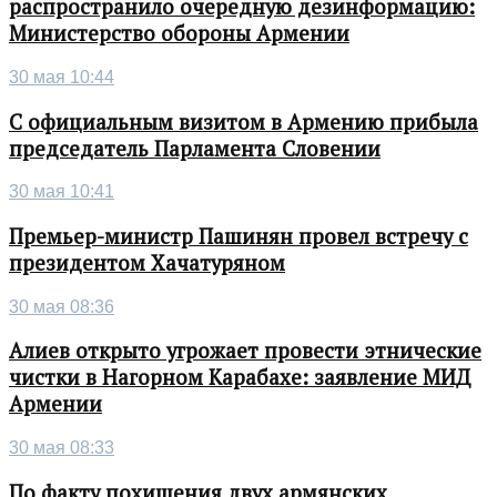
распространило очередную дезинформацию:
Министерство обороны Армении
30 мая 10:44
С официальным визитом в Армению прибыла
председатель Парламента Словении
30 мая 10:41
Премьер-министр Пашинян провел встречу с
президентом Хачатуряном
30 мая 08:36
Алиев открыто угрожает провести этнические
чистки в Нагорном Карабахе: заявление МИД
Армении
30 мая 08:33
По факту похищения двух армянских