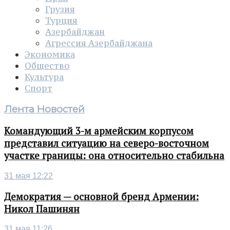
Грузия
Турция
Азербайджан
Агрессия Азербайджана
Экономика
Общество
Культура
Спорт
Лента Новостей
Командующий 3-м армейским корпусом
представил ситуацию на северо-восточном
участке границы: она относительно стабильна
31 мая 12:22
Демократия — основной бренд Армении:
Никол Пашинян
31 мая 11:26