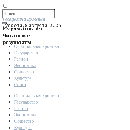
Отправить
Республика Армения
Суббота, 8 августа, 2026
Результатов нет
Читать все
результаты
Официальная хроника
Государство
Регион
Экономика
Общество
Культура
Спорт
Официальная хроника
Государство
Регион
Экономика
Общество
Культура