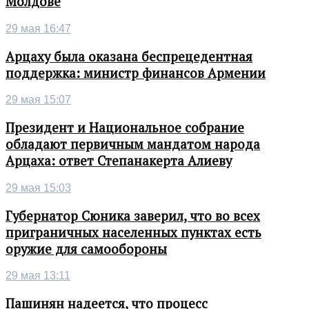
Молдове
29 мая 16:47
Арцаху была оказана беспрецедентная
поддержка: министр финансов Армении
29 мая 15:07
Президент и Национальное собрание
обладают первичным мандатом народа
Арцаха: ответ Степанакерта Алиеву
29 мая 15:03
Губернатор Сюника заверил, что во всех
приграничных населенных пунктах есть
оружие для самообороны
29 мая 13:11
Пашинян надеется, что процесс