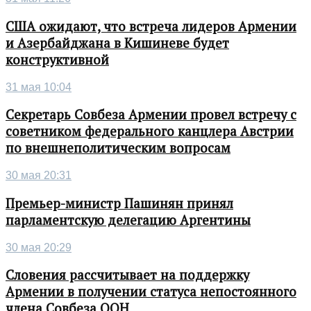
США ожидают, что встреча лидеров Армении
и Азербайджана в Кишиневе будет
конструктивной
31 мая 10:04
Секретарь Совбеза Армении провел встречу с
советником федерального канцлера Австрии
по внешнеполитическим вопросам
30 мая 20:31
Премьер-министр Пашинян принял
парламентскую делегацию Аргентины
30 мая 20:29
Словения рассчитывает на поддержку
Армении в получении статуса непостоянного
члена Совбеза ООН