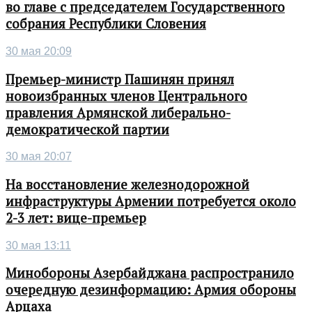
во главе с председателем Государственного
собрания Республики Словения
30 мая 20:09
Премьер-министр Пашинян принял
новоизбранных членов Центрального
правления Армянской либерально-
демократической партии
30 мая 20:07
На восстановление железнодорожной
инфраструктуры Армении потребуется около
2-3 лет: вице-премьер
30 мая 13:11
Минобороны Азербайджана распространило
очередную дезинформацию: Армия обороны
Арцаха