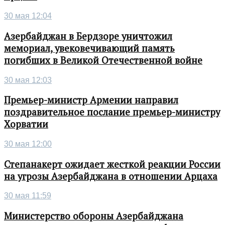
30 мая 12:04
Азербайджан в Бердзоре уничтожил
мемориал, увековечивающий память
погибших в Великой Отечественной войне
30 мая 12:03
Премьер-министр Армении направил
поздравительное послание премьер-министру
Хорватии
30 мая 12:00
Степанакерт ожидает жесткой реакции России
на угрозы Азербайджана в отношении Арцаха
30 мая 11:59
Министерство обороны Азербайджана