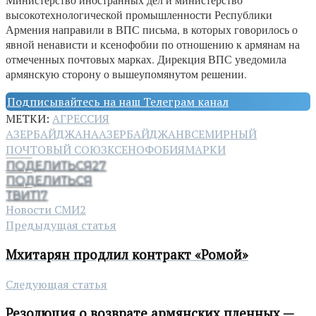
высокотехнологической промышленности Республики
Армения направили в ВПС письма, в которых говорилось о
явной ненависти и ксенофобии по отношению к армянам на
отмеченных почтовых марках. Дирекция ВПС уведомила
армянскую сторону о вышеупомянутом решении.
Подписывайтесь на наш Телеграм канал
МЕТКИ:
АГРЕССИЯ
АЗЕРБАЙДЖАНА
АЗЕРБАЙДЖАН
ВСЕМИРНЫЙ
ПОЧТОВЫЙ СОЮЗ
КСЕНОФОБИЯ
МАРКИ
ПОДЕЛИТЬСЯ
27
ПОДЕЛИТЬСЯ
ТВИТ
17
Новости СМИ2
Предыдущая статья
Мхитарян продлил контракт «Ромой»
Следующая статья
Резолюция о возврате армянских пленных —