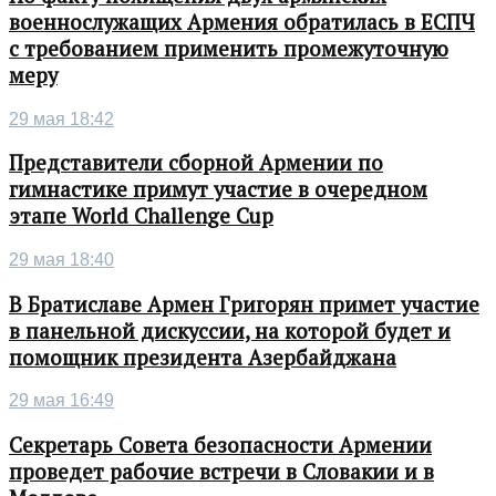
военнослужащих Армения обратилась в ЕСПЧ
с требованием применить промежуточную
меру
29 мая 18:42
Представители сборной Армении по
гимнастике примут участие в очередном
этапе World Challenge Cup
29 мая 18:40
В Братиславе Армен Григорян примет участие
в панельной дискуссии, на которой будет и
помощник президента Азербайджана
29 мая 16:49
Секретарь Совета безопасности Армении
проведет рабочие встречи в Словакии и в