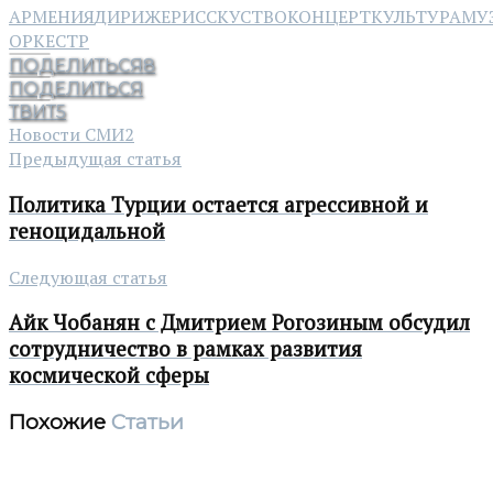
АРМЕНИЯ
ДИРИЖЕР
ИССКУСТВО
КОНЦЕРТ
КУЛЬТУРА
МУ
ОРКЕСТР
ПОДЕЛИТЬСЯ
8
ПОДЕЛИТЬСЯ
ТВИТ
5
Новости СМИ2
Предыдущая статья
Политика Турции остается агрессивной и
геноцидальной
Следующая статья
Айк Чобанян с Дмитрием Рогозиным обсудил
сотрудничество в рамках развития
космической сферы
Похожие
Статьи