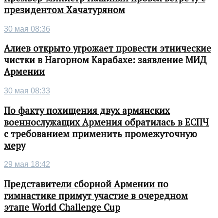
президентом Хачатуряном
30 мая 08:36
Алиев открыто угрожает провести этнические
чистки в Нагорном Карабахе: заявление МИД
Армении
30 мая 08:33
По факту похищения двух армянских
военнослужащих Армения обратилась в ЕСПЧ
с требованием применить промежуточную
меру
29 мая 18:42
Представители сборной Армении по
гимнастике примут участие в очередном
этапе World Challenge Cup