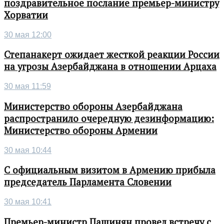
поздравительное послание премьер-министру
Хорватии
30 мая 12:00
Степанакерт ожидает жесткой реакции России
на угрозы Азербайджана в отношении Арцаха
30 мая 11:59
Министерство обороны Азербайджана
распространило очередную дезинформацию:
Министерство обороны Армении
30 мая 10:44
С официальным визитом в Армению прибыла
председатель Парламента Словении
30 мая 10:41
Премьер-министр Пашинян провел встречу с