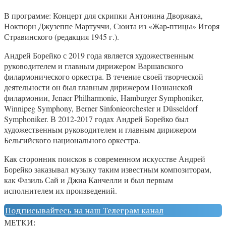
В программе: Концерт для скрипки Антонина Дворжака,
Ноктюрн Джузеппе Мартуччи, Сюита из «Жар-птицы» Игоря
Стравинского (редакция 1945 г.).
Андрей Борейко с 2019 года является художественным
руководителем и главным дирижером Варшавского
филармонического оркестра. В течение своей творческой
деятельности он был главным дирижером Познанской
филармонии, Jenaer Philharmonie, Hamburger Symphoniker,
Winnipeg Symphony, Berner Sinfonieorchester и Düsseldorf
Symphoniker. В 2012-2017 годах Андрей Борейко был
художественным руководителем и главным дирижером
Бельгийского национального оркестра.
Как сторонник поисков в современном искусстве Андрей
Борейко заказывал музыку таким известным композиторам,
как Фазиль Сай и Джиа Канчелли и был первым
исполнителем их произведений.
Подписывайтесь на наш Телеграм канал
МЕТКИ: