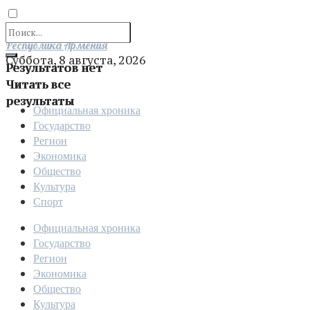
Отправить
Республика Армения
Суббота, 8 августа, 2026
Результатов нет
Читать все
результаты
Официальная хроника
Государство
Регион
Экономика
Общество
Культура
Спорт
Официальная хроника
Государство
Регион
Экономика
Общество
Культура