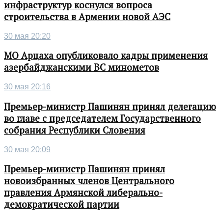
инфраструктур коснулся вопроса
строительства в Армении новой АЭС
30 мая 20:20
МО Арцаха опубликовало кадры применения
азербайджанскими ВС минометов
30 мая 20:16
Премьер-министр Пашинян принял делегацию
во главе с председателем Государственного
собрания Республики Словения
30 мая 20:09
Премьер-министр Пашинян принял
новоизбранных членов Центрального
правления Армянской либерально-
демократической партии