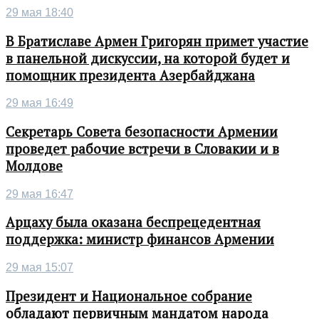
29 мая 18:40
В Братиславе Армен Григорян примет участие
в панельной дискуссии, на которой будет и
помощник президента Азербайджана
29 мая 16:49
Секретарь Совета безопасности Армении
проведет рабочие встречи в Словакии и в
Молдове
29 мая 16:47
Арцаху была оказана беспрецедентная
поддержка: министр финансов Армении
29 мая 15:07
Президент и Национальное собрание
обладают первичным мандатом народа