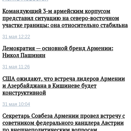
Командующий 3-м армейским корпусом
представил ситуацию на северо-восточном
участке границы: она относительно стабильна
31 мая 12:22
Демократия — основной бренд Армении:
Никол Пашинян
31 мая 11:26
США ожидают, что встреча лидеров Армении
и Азербайджана в Кишиневе будет
конструктивной
31 мая 10:04
Секретарь Совбеза Армении провел встречу с
советником федерального канцлера Австрии
по внешнеполитическим вопросам