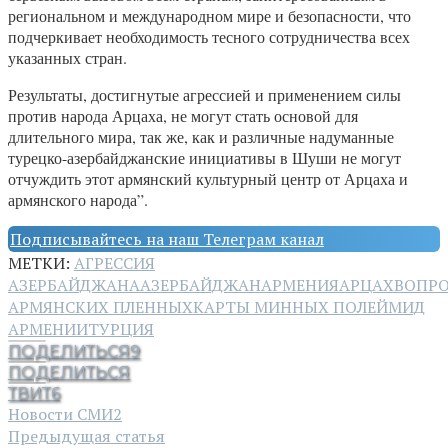
региональном и международном мире и безопасности, что
подчеркивает необходимость тесного сотрудничества всех
указанных стран.
Результаты, достигнутые агрессией и применением силы
против народа Арцаха, не могут стать основой для
длительного мира, так же, как и различные надуманные
турецко-азербайджанские инициативы в Шуши не могут
отчуждить этот армянский культурный центр от Арцаха и
армянского народа”.
Подписывайтесь на наш Телеграм канал
МЕТКИ:
АГРЕССИЯ
АЗЕРБАЙДЖАНА
АЗЕРБАЙДЖАН
АРМЕНИЯ
АРЦАХ
ВОПР
АРМЯНСКИХ ПЛЕННЫХ
КАРТЫ МИННЫХ ПОЛЕЙ
МИД
АРМЕНИИ
ТУРЦИЯ
ПОДЕЛИТЬСЯ
9
ПОДЕЛИТЬСЯ
ТВИТ
6
Новости СМИ2
Предыдущая статья