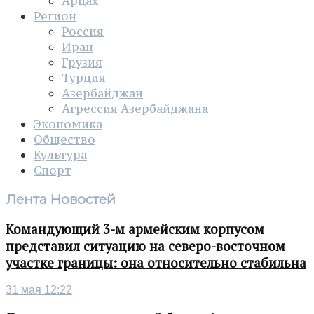
Арцах
Регион
Россия
Иран
Грузия
Турция
Азербайджан
Агрессия Азербайджана
Экономика
Общество
Культура
Спорт
Лента Новостей
Командующий 3-м армейским корпусом
представил ситуацию на северо-восточном
участке границы: она относительно стабильна
31 мая 12:22