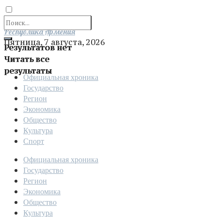
Отправить
Республика Армения
Пятница, 7 августа, 2026
Результатов нет
Читать все
результаты
Официальная хроника
Государство
Регион
Экономика
Общество
Культура
Спорт
Официальная хроника
Государство
Регион
Экономика
Общество
Культура