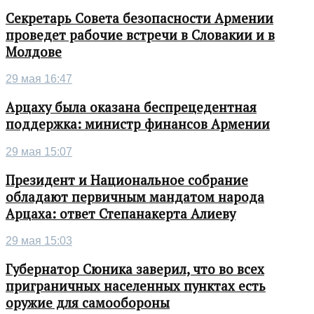
Секретарь Совета безопасности Армении
проведет рабочие встречи в Словакии и в
Молдове
29 мая 16:47
Арцаху была оказана беспрецедентная
поддержка: министр финансов Армении
29 мая 15:07
Президент и Национальное собрание
обладают первичным мандатом народа
Арцаха: ответ Степанакерта Алиеву
29 мая 15:03
Губернатор Сюника заверил, что во всех
приграничных населенных пунктах есть
оружие для самообороны