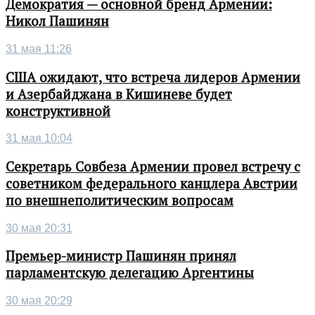
Демократия — основной бренд Армении:
Никол Пашинян
31 мая 11:26
США ожидают, что встреча лидеров Армении
и Азербайджана в Кишиневе будет
конструктивной
31 мая 10:04
Секретарь Совбеза Армении провел встречу с
советником федерального канцлера Австрии
по внешнеполитическим вопросам
30 мая 20:31
Премьер-министр Пашинян принял
парламентскую делегацию Аргентины
30 мая 20:29