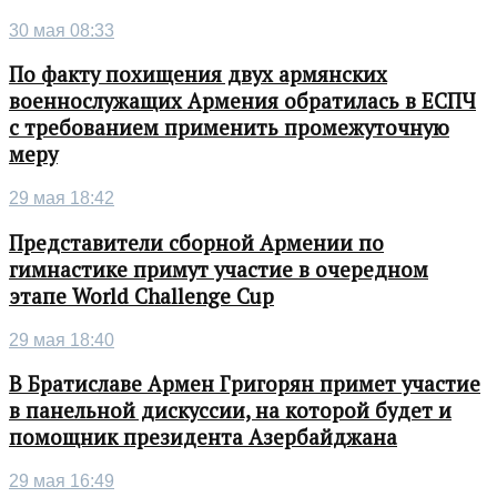
30 мая 08:33
По факту похищения двух армянских
военнослужащих Армения обратилась в ЕСПЧ
с требованием применить промежуточную
меру
29 мая 18:42
Представители сборной Армении по
гимнастике примут участие в очередном
этапе World Challenge Cup
29 мая 18:40
В Братиславе Армен Григорян примет участие
в панельной дискуссии, на которой будет и
помощник президента Азербайджана
29 мая 16:49