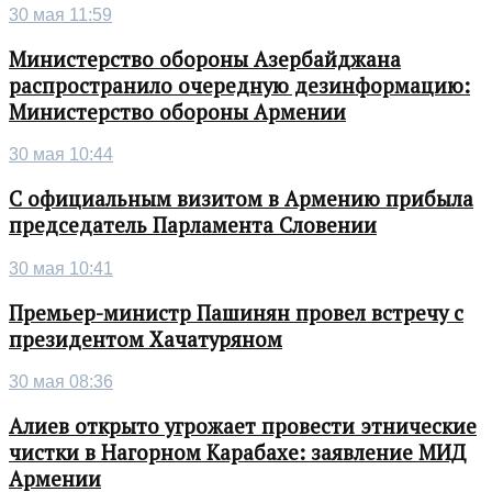
30 мая 11:59
Министерство обороны Азербайджана
распространило очередную дезинформацию:
Министерство обороны Армении
30 мая 10:44
С официальным визитом в Армению прибыла
председатель Парламента Словении
30 мая 10:41
Премьер-министр Пашинян провел встречу с
президентом Хачатуряном
30 мая 08:36
Алиев открыто угрожает провести этнические
чистки в Нагорном Карабахе: заявление МИД
Армении