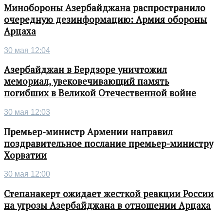
Минобороны Азербайджана распространило
очередную дезинформацию: Армия обороны
Арцаха
30 мая 12:04
Азербайджан в Бердзоре уничтожил
мемориал, увековечивающий память
погибших в Великой Отечественной войне
30 мая 12:03
Премьер-министр Армении направил
поздравительное послание премьер-министру
Хорватии
30 мая 12:00
Степанакерт ожидает жесткой реакции России
на угрозы Азербайджана в отношении Арцаха