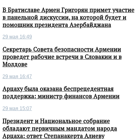
В Братиславе Армен Григорян примет участие
в панельной дискуссии, на которой будет и
помощник президента Азербайджана
29 мая 16:49
Секретарь Совета безопасности Армении
проведет рабочие встречи в Словакии и в
Молдове
29 мая 16:47
Арцаху была оказана беспрецедентная
поддержка: министр финансов Армении
29 мая 15:07
Президент и Национальное собрание
обладают первичным мандатом народа
Арцаха: ответ Степанакерта Алиеву