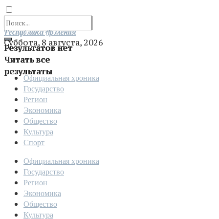
Отправить
Республика Армения
Суббота, 8 августа, 2026
Результатов нет
Читать все
результаты
Официальная хроника
Государство
Регион
Экономика
Общество
Культура
Спорт
Официальная хроника
Государство
Регион
Экономика
Общество
Культура