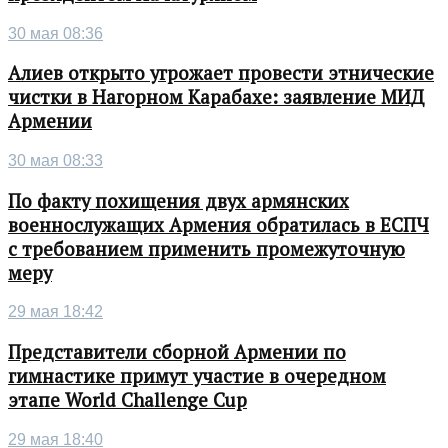
30 мая 08:36
Алиев открыто угрожает провести этнические
чистки в Нагорном Карабахе: заявление МИД
Армении
30 мая 08:33
По факту похищения двух армянских
военнослужащих Армения обратилась в ЕСПЧ
с требованием применить промежуточную
меру
29 мая 18:42
Представители сборной Армении по
гимнастике примут участие в очередном
этапе World Challenge Cup
29 мая 18:40