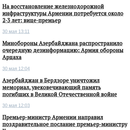
На восстановление железнодорожной
инфраструктуры Армении потребуется около
2-3 лет: вице-премьер
30 мая 13:11
Минобороны Азербайджана распространило
очередную дезинформацию: Армия обороны
Арцаха
30 мая 12:04
Азербайджан в Бердзоре уничтожил
мемориал, увековечивающий память
погибших в Великой Отечественной войне
30 мая 12:03
Премьер-министр Армении направил
поздравительное послание премьер-министру