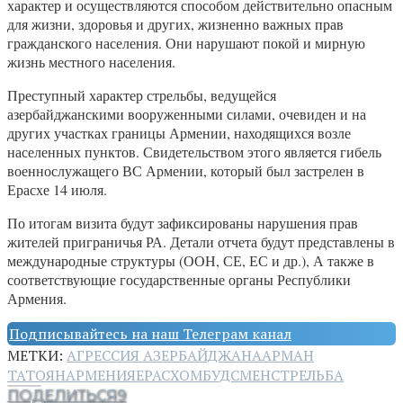
характер и осуществляются способом действительно опасным
для жизни, здоровья и других, жизненно важных прав
гражданского населения. Они нарушают покой и мирную
жизнь местного населения.
Преступный характер стрельбы, ведущейся
азербайджанскими вооруженными силами, очевиден и на
других участках границы Армении, находящихся возле
населенных пунктов. Свидетельством этого является гибель
военнослужащего ВС Армении, который был застрелен в
Ерасхе 14 июля.
По итогам визита будут зафиксированы нарушения прав
жителей приграничья РА. Детали отчета будут представлены в
международные структуры (ООН, СЕ, ЕС и др.), А также в
соответствующие государственные органы Республики
Армения.
Подписывайтесь на наш Телеграм канал
МЕТКИ:
АГРЕССИЯ АЗЕРБАЙДЖАНА
АРМАН
ТАТОЯН
АРМЕНИЯ
ЕРАСХ
ОМБУДСМЕН
СТРЕЛЬБА
ПОДЕЛИТЬСЯ
9