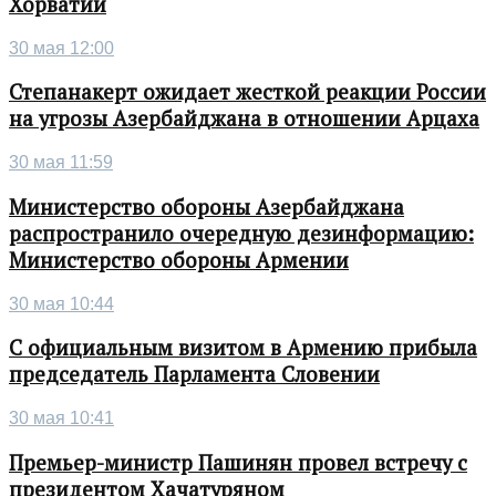
Хорватии
30 мая 12:00
Степанакерт ожидает жесткой реакции России
на угрозы Азербайджана в отношении Арцаха
30 мая 11:59
Министерство обороны Азербайджана
распространило очередную дезинформацию:
Министерство обороны Армении
30 мая 10:44
С официальным визитом в Армению прибыла
председатель Парламента Словении
30 мая 10:41
Премьер-министр Пашинян провел встречу с
президентом Хачатуряном