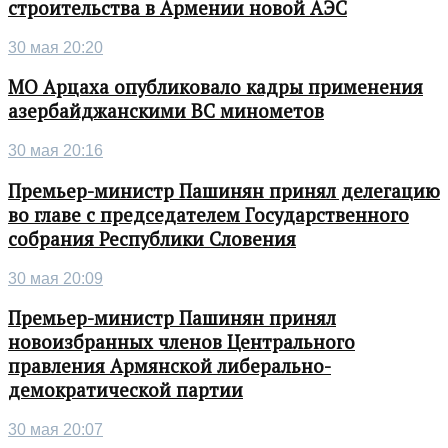
строительства в Армении новой АЭС
30 мая 20:20
МО Арцаха опубликовало кадры применения
азербайджанскими ВС минометов
30 мая 20:16
Премьер-министр Пашинян принял делегацию
во главе с председателем Государственного
собрания Республики Словения
30 мая 20:09
Премьер-министр Пашинян принял
новоизбранных членов Центрального
правления Армянской либерально-
демократической партии
30 мая 20:07