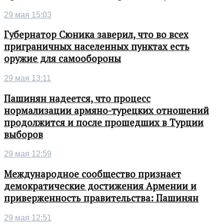
29 мая 15:03
Губернатор Сюника заверил, что во всех
приграничных населенных пунктах есть
оружие для самообороны
29 мая 13:11
Пашинян надеется, что процесс
нормализации армяно-турецких отношений
продолжится и после прошедших в Турции
выборов
29 мая 12:59
Международное сообщество признает
демократические достижения Армении и
приверженность правительства: Пашинян
29 мая 12:51