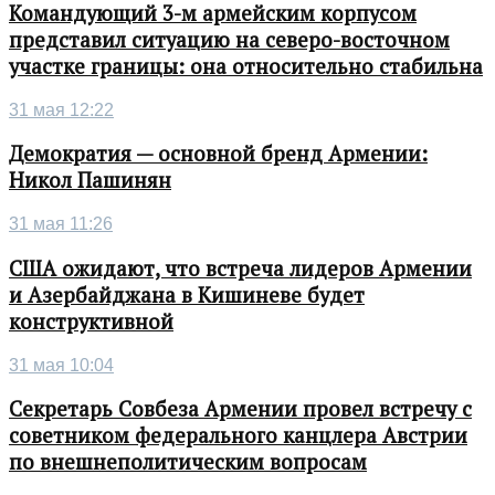
Командующий 3-м армейским корпусом
представил ситуацию на северо-восточном
участке границы: она относительно стабильна
31 мая 12:22
Демократия — основной бренд Армении:
Никол Пашинян
31 мая 11:26
США ожидают, что встреча лидеров Армении
и Азербайджана в Кишиневе будет
конструктивной
31 мая 10:04
Секретарь Совбеза Армении провел встречу с
советником федерального канцлера Австрии
по внешнеполитическим вопросам