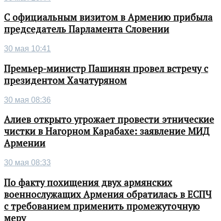
С официальным визитом в Армению прибыла
председатель Парламента Словении
30 мая 10:41
Премьер-министр Пашинян провел встречу с
президентом Хачатуряном
30 мая 08:36
Алиев открыто угрожает провести этнические
чистки в Нагорном Карабахе: заявление МИД
Армении
30 мая 08:33
По факту похищения двух армянских
военнослужащих Армения обратилась в ЕСПЧ
с требованием применить промежуточную
меру