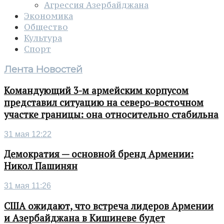
Агрессия Азербайджана
Экономика
Общество
Культура
Спорт
Лента Новостей
Командующий 3-м армейским корпусом
представил ситуацию на северо-восточном
участке границы: она относительно стабильна
31 мая 12:22
Демократия — основной бренд Армении:
Никол Пашинян
31 мая 11:26
США ожидают, что встреча лидеров Армении
и Азербайджана в Кишиневе будет