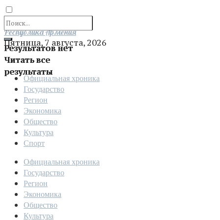
Отправить
Республика Армения
Пятница, 7 августа, 2026
Результатов нет
Читать все
результаты
Официальная хроника
Государство
Регион
Экономика
Общество
Культура
Спорт
Официальная хроника
Государство
Регион
Экономика
Общество
Культура