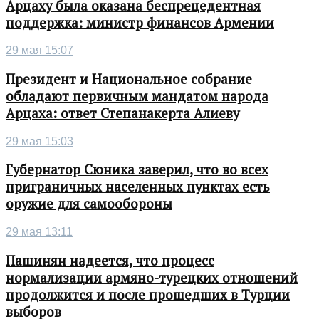
Арцаху была оказана беспрецедентная
поддержка: министр финансов Армении
29 мая 15:07
Президент и Национальное собрание
обладают первичным мандатом народа
Арцаха: ответ Степанакерта Алиеву
29 мая 15:03
Губернатор Сюника заверил, что во всех
приграничных населенных пунктах есть
оружие для самообороны
29 мая 13:11
Пашинян надеется, что процесс
нормализации армяно-турецких отношений
продолжится и после прошедших в Турции
выборов