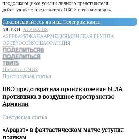
продолжающихся усилий личного представителя
действующего председателя ОБСЕ и его команды».
Подписывайтесь на наш Телеграм канал
МЕТКИ:
АГРЕССИЯ
АЗЕРБАЙДЖАНА
АРМЕНИЯ
МИНСКАЯ ГРУППА
ОБСЕ
РОССИЯ
США
ФРАНЦИЯ
ПОДЕЛИТЬСЯ
8
ПОДЕЛИТЬСЯ
ТВИТ
5
Новости СМИ2
Предыдущая статья
ПВО предотвратила проникновение БПЛА
противника в воздушное пространство
Армении
Следующая статья
«Арарат» в фантастическом матче уступил
полякам