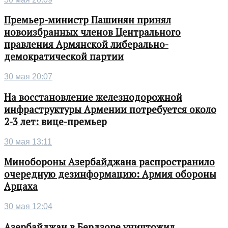
Премьер-министр Пашинян принял
новоизбранных членов Центрального
правления Армянской либерально-
демократической партии
30 мая 20:07
На восстановление железнодорожной
инфраструктуры Армении потребуется около
2-3 лет: вице-премьер
30 мая 13:11
Минобороны Азербайджана распространило
очередную дезинформацию: Армия обороны
Арцаха
30 мая 12:04
Азербайджан в Бердзоре уничтожил