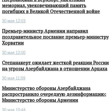
мемориал, увековечивающий память
погибших в Великой Отечественной войне
30 мая 12:03
Премьер-министр Армении направил
поздравительное послание премьер-министру
Хорватии
30 мая 12:00
Степанакерт ожидает жесткой реакции России
на угрозы Азербайджана в отношении Арцаха
30 мая 11:59
Министерство обороны Азербайджана
распространило очередную дезинформацию:
Министерство обороны Армении
30 мая 10:44