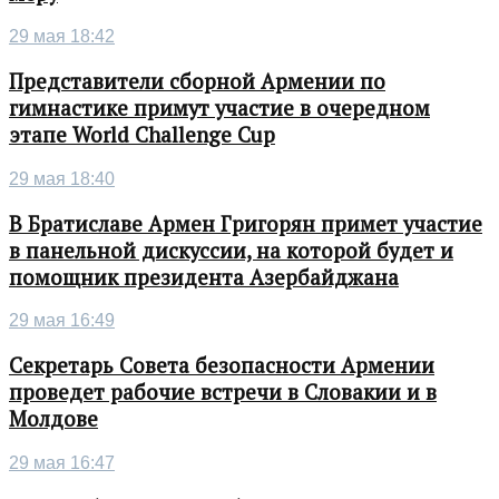
29 мая 18:42
Представители сборной Армении по
гимнастике примут участие в очередном
этапе World Challenge Cup
29 мая 18:40
В Братиславе Армен Григорян примет участие
в панельной дискуссии, на которой будет и
помощник президента Азербайджана
29 мая 16:49
Секретарь Совета безопасности Армении
проведет рабочие встречи в Словакии и в
Молдове
29 мая 16:47