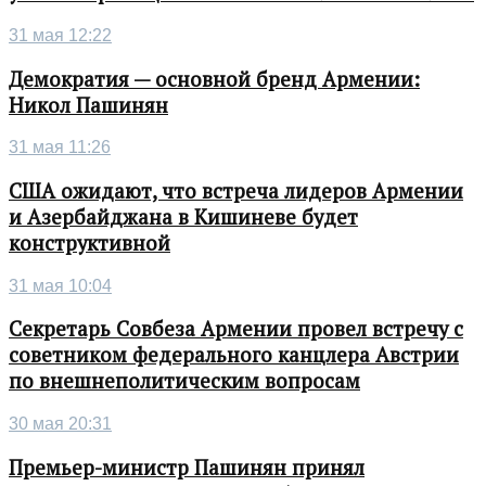
31 мая 12:22
Демократия — основной бренд Армении:
Никол Пашинян
31 мая 11:26
США ожидают, что встреча лидеров Армении
и Азербайджана в Кишиневе будет
конструктивной
31 мая 10:04
Секретарь Совбеза Армении провел встречу с
советником федерального канцлера Австрии
по внешнеполитическим вопросам
30 мая 20:31
Премьер-министр Пашинян принял