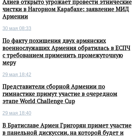
Алиев открыто угрожает провести этнические
чистки в Нагорном Карабахе: заявление МИД
Армении
30 мая 08:33
По факту похищения двух армянских
военнослужащих Армения обратилась в ЕСПЧ
с требованием применить промежуточную
меру
29 мая 18:42
Представители сборной Армении по
гимнастике примут участие в очередном
этапе World Challenge Cup
29 мая 18:40
В Братиславе Армен Григорян примет участие
в панельной дискуссии, на которой будет и