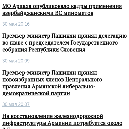
МО Арцаха опубликовало кадры применения
азербайджанскими ВС минометов
30 мая 20:16
Премьер-министр Пашинян принял делегацию
во главе с председателем Государственного
собрания Республики Словения
30 мая 20:09
Премьер-министр Пашинян принял
новоизбранных членов Центрального
правления Армянской либерально-
демократической партии
30 мая 20:07
На восстановление железнодорожной
инфраструктуры Армении потребуется около