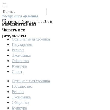
Отправить
Республика Армения
Четверг, 6 августа, 2026
Результатов нет
Читать все
результаты
Официальная хроника
Государство
Регион
Экономика
Общество
Культура
Спорт
Официальная хроника
Государство
Регион
Экономика
Общество
Культура