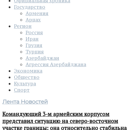
Официальная хроника
Государство
Армения
Арцах
Регион
Россия
Иран
Грузия
Турция
Азербайджан
Агрессия Азербайджана
Экономика
Общество
Культура
Спорт
Лента Новостей
Командующий 3-м армейским корпусом
представил ситуацию на северо-восточном
участке границы: она относительно стабильна