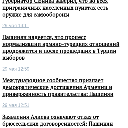
Губернатор Сюника заверил, что во всех
приграничных населенных пунктах есть
оружие для самообороны
29 мая 13:11
Пашинян надеется, что процесс
нормализации армяно-турецких отношений
продолжится и после прошедших в Турции
выборов
29 мая 12:59
Международное сообщество признает
демократические достижения Армении и
приверженность правительства: Пашинян
29 мая 12:51
Заявления Алиева означают отказ от
брюссельских договоренностей: Пашинян