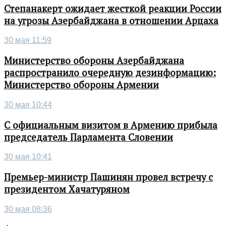
Степанакерт ожидает жесткой реакции России
на угрозы Азербайджана в отношении Арцаха
30 мая 11:59
Министерство обороны Азербайджана
распространило очередную дезинформацию:
Министерство обороны Армении
30 мая 10:44
С официальным визитом в Армению прибыла
председатель Парламента Словении
30 мая 10:41
Премьер-министр Пашинян провел встречу с
президентом Хачатуряном
30 мая 08:36