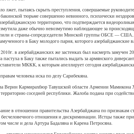
тело лжет, пытаясь скрыть преступления, совершаемые руководите
 бакинской тюрьме совершенно невинного, психически нездоров
а азербайджанскую территорию, что подтверждается видеоролик
 возмутила даже обычно невозмутимо наблюдающее за происходя
тупили и страны-сопредседатели Минской группы ОБСЕ — США, 
 замученного в Баку молодого парня, которого азербайджанские в
 2010г. в азербайджанских же застенках был насмерть замучен 2
 пастуха в Баку также пытались выдать за армянского диверсан
ставители МККК, к которым апеллирует сегодня азербайджанск
 правам человека иска по делу Сарибекяна.
 села Верин Кармирахбюр Тавушской области Армении Мамикона 
 на территорию соседней республики. Жалоба подана при содейс
ние в отношении правительства Азербайджана по признакам ст. 
, бесчеловечного отношения и дискриминации. Истцы также пр
ом числе и дела Артура Бадаляна и Карена Петросяна.
 — отметил юрисконсульт Европейского центра защиты прав чело