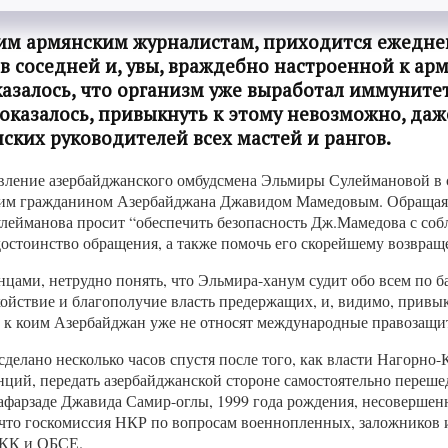
гим армянским журналистам, приходится ежедне
в соседней и, увы, враждебно настроенной к ар
азалось, что организм уже выработал иммунитет
оказалось, привыкнуть к этому невозможно, даже
ских руководителей всех мастей и рангов.
аявление азербайджанского омбудсмена Эльмиры Сулеймановой в 
м гражданином Азербайджана Джавидом Мамедовым. Обращаясь 
лейманова просит “обеспечить безопасность Дж.Мамедова с со
достоинство обращения, а также помочь его скорейшему возвращ
нцами, нетрудно понять, что Эльмира-ханум судит обо всем по
окойствие и благополучие власть предержащих, и, видимо, прив
х, к коим Азербайджан уже не относят международные правозащи
сделано несколько часов спустя после того, как власти Нагорно
ий, передать азербайджанской стороне самостоятельно перешед
фарзаде Джавида Самир-оглы, 1999 года рождения, несовершен
ть, что госкомиссия НКР по вопросам военнопленных, заложнико
ККК и ОБСЕ.