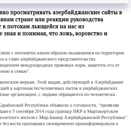
вно просматривать азербайджанские сайты в
мянам стране или реакции руководства
 к потокам льющейся на нас из
 зная и понимая, что ложь, воровство и
связи с непонятно каким образом оказавшимся на территории
к главе азербайджанского представительства
блюдением международных правовых норм, защитить его от
ению в семью”.
 бакинским меркам. Этой мадам, действующей в Азербайджане
ыкшей к картинам бесчеловечных пыток в азербайджанских
тные организации, с людьми обращаются по-человечески.
-Карабахской Республики объявили о готовности, “проявляя
шего 5 сентября 2014 года границу НКР в Мартакертском
нолетнего жителя г.Мир-Башир Азербайджанской Республики”.
в и без вести пропавших своевременно проинформировала о