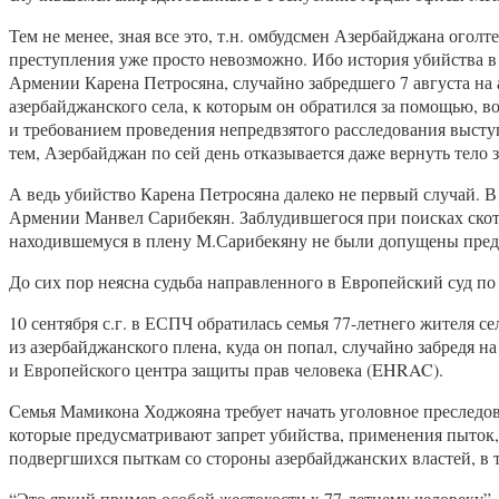
Тем не менее, зная все это, т.н. омбудсмен Азербайджана огол
преступления уже просто невозможно. Ибо история убийства в
Армении Карена Петросяна, случайно забредшего 7 августа н
азербайджанского села, к которым он обратился за помощью,
и требованием проведения непредвзятого расследования выс
тем, Азербайджан по сей день отказывается даже вернуть тело
А ведь убийство Карена Петросяна далеко не первый случай. В
Армении Манвел Сарибекян. Заблудившегося при поисках скота
находившемуся в плену М.Сарибекяну не были допущены пред
До сих пор неясна судьба направленного в Европейский суд по
10 сентября с.г. в ЕСПЧ обратилась семья 77-летнего жителя
из азербайджанского плена, куда он попал, случайно забредя
и Европейского центра защиты прав человека (EHRAC).
Семья Мамикона Ходжояна требует начать уголовное преследова
которые предусматривают запрет убийства, применения пыток
подвергшихся пыткам со стороны азербайджанских властей, в т
“Это яркий пример особой жестокости к 77-летнему человеку”,