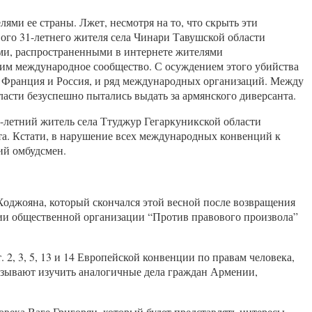
лями ее страны. Лжет, несмотря на то, что скрыть эти
ого 31-летнего жителя села Чинари Тавушской области
ами, распространенными в интернете жителями
щим международное сообщество. С осуждением этого убийства
Франция и Россия, и ряд международных организаций. Между
ласти безуспешно пытались выдать за армянского диверсанта.
0-летний житель села Ттуджур Гегаркуникской области
та. Кстати, в нарушение всех международных конвенций к
ий омбудсмен.
Ходжояна, который скончался этой весной после возвращения
твии общественной организации “Против правового произвола”
2, 3, 5, 13 и 14 Европейской конвенции по правам человека,
изывают изучить аналогичные дела граждан Армении,
века Ваге Григорян, который будет представлять интересы