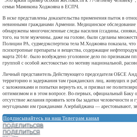
семьи Мамикона Ходжояна в ЕСПЧ.
В иске представлены доказательства применения пыток в отн
невинными гражданами Армении. Медицинское обследование с
обнаружены многочисленные следы насилия (ссадины, синяки,
того, на теле мужчины, даже на голове, были сделаны множест
Полиции РА, судмедэкспертиза тела М.Ходжояна показала, чт
психотропные препараты и вещества, содержащие нефтепродук
марта 2014г. было возбуждено уголовное дело по признакам п
группой с особой жестокостью по мотиву национальной, расов
Личный представитель Действующего председателя ОБСЕ Андж
территорию и задержания там гражданских лиц, живущих и ра
с заложниками и попытки вернуть их, и призвал не политизир
оптимизмом и в этом вопросе. Во-первых, официальный Баку о
отсутствие желания проявить хотя бы задатки человечности и 
неугодными им гражданами Азербайджана — арестовывают, з
Подписывайтесь на наш Телеграм канал
ПОДЕЛИТЬСЯ
8
ПОДЕЛИТЬСЯ