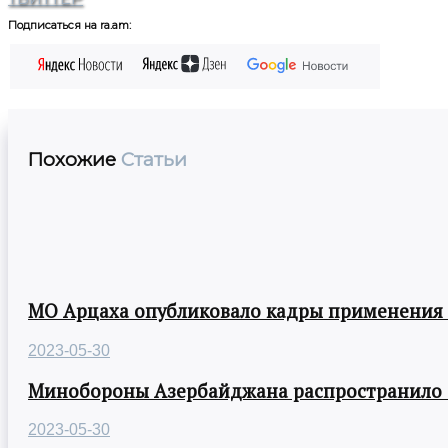
Подписаться на ra.am:
Похожие
Статьи
МО Арцаха опубликовало кадры применения
2023-05-30
Минобороны Азербайджана распространило
2023-05-30