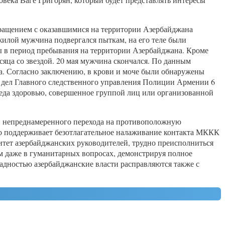
бращением с оказавшимися на территории Азербайджана
лой мужчина подвергался пыткам, на его теле были
ы в период пребывания на территории Азербайджана. Кроме
сяца со звездой. 20 мая мужчина скончался. По данным
а. Согласно заключению, в крови и моче были обнаружены
 дел Главного следственного управления Полиции Армении 6
реда здоровью, совершенное группой лиц или организованной
и непреднамеренного перехода на противоположную
то поддерживает безотлагательное налаживание контакта МККК
итет азербайджанских руководителей, трудно преисполниться
м даже в гуманитарных вопросах, демонстрируя полное
жадностью азербайджанские власти расправляются также с