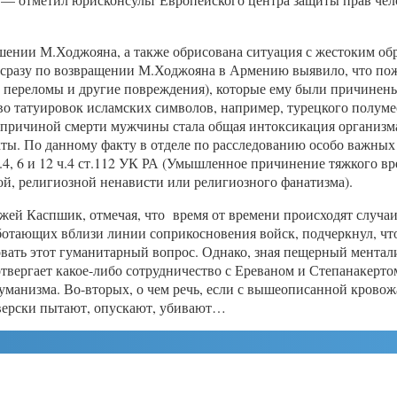
ошении М.Ходжояна, а также обрисована ситуация с жестоким о
разу по возвращении М.Ходжояна в Армению выявило, что пожи
 переломы и другие повреждения), которые ему были причинен
во татуировок исламских символов, например, турецкого полуме
о причиной смерти мужчины стала общая интоксикация организм
ты. По данному факту в отделе по расследованию особо важных
п.4, 6 и 12 ч.4 ст.112 УК РА (Умышленное причинение тяжкого в
ой, религиозной ненависти или религиозного фанатизма).
ей Каспшик, отмечая, что время от времени происходят случа
ботающих вблизи линии соприкосновения войск, подчеркнул, ч
овать этот гуманитарный вопрос. Однако, зная пещерный ментал
твергает какое-либо сотрудничество с Ереваном и Степанакерто
гуманизма. Во-вторых, о чем речь, если с вышеописанной крово
верски пытают, опускают, убивают…