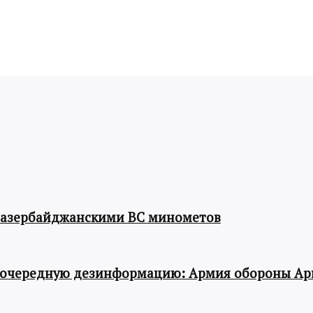
 азербайджанскими ВС минометов
 очередную дезинформацию: Армия обороны Ар