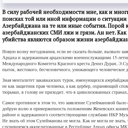
В силу рабочей необходимости мне, как и мно
поисках той или иной информации о ситуации 
Азербайджана на те или иные события. Порой к
азербайджанских СМИ лжи и грязи. Ан нет. Как 
убийства являются образом жизни азербайджан
Новую волну негодования, если не сказать больше, вызвало з
Арцаха и задержанным арцахскими военнослужащими 15-летни
Международного Комитета Красного креста Дениз Дуран, Э.Су
пыток, жестокого, бесчеловечного, унижающего человеческое 
Зная менталитет закавказских турок, именующихся азербайджа
не как защитник прав человека, а как цербер, охраняющий сп
тюрьмах, в голову не приходит, что в цивилизованных страна
Самое противное в этом то, что заявление Сулеймановой было 
добрую волю и приверженность положениям Женевских конвенц
районе и задержанного соответствующими службами НКР Муза
Не знать об этом Сулейманова не могла. Как не могла не зна
случившемся аккредитованные в Республике Арцах офисы М