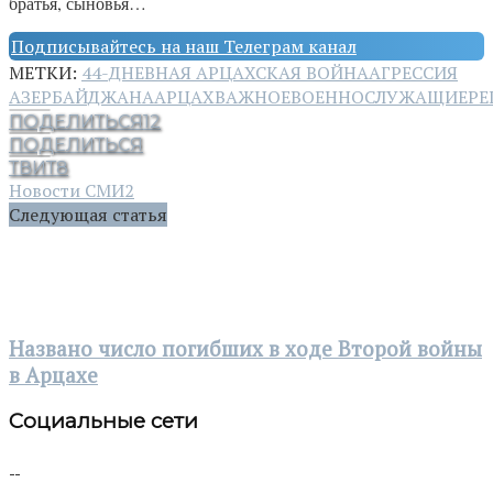
братья, сыновья…
Подписывайтесь на наш Телеграм канал
МЕТКИ:
44-ДНЕВНАЯ АРЦАХСКАЯ ВОЙНА
АГРЕССИЯ
АЗЕРБАЙДЖАНА
АРЦАХ
ВАЖНОЕ
ВОЕННОСЛУЖАЩИЕ
РЕ
ПОДЕЛИТЬСЯ
12
ПОДЕЛИТЬСЯ
ТВИТ
8
Новости СМИ2
Следующая статья
Названо число погибших в ходе Второй войны
в Арцахе
Социальные сети