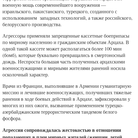
военную мощь современнейшего вооружения —
израильского, пакистанского, турецкого, созданного с
использованием западных технологий, а также российского,
белорусского производства.
Агрессоры применяли запрещенные кассетные боеприпасы
по мирному населению и гражданским объектам Арцаха. В
одной такой кассете может располагаться более 100 мин
(бомб), которые буквально превращались в смертоносный
дождь. Неспроста большая часть полученных арцахскими
военнослужащими и мирными жителями ранений носила
осколочный характер.
Врачи из Франции, выполнявшие в Армении гуманитарную
миссию и лечившие военнослужащих, получивших тяжелые
ранения в ходе боевых действий в Арцахе, зафиксировали у
многих из них ожоги, вызванные применением турецко-
азербайджанским террористическим тандемом белого
фосфора.
Агрессия сопровождалась жестокостью в отношении
попадающих в плен мирных жителей (женщин, детей,