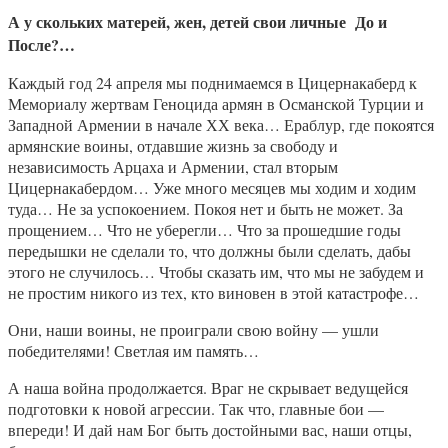
А у скольких матерей, жен, детей свои личные До и
После?…
Каждый год 24 апреля мы поднимаемся в Цицернакаберд к
Мемориалу жертвам Геноцида армян в Османской Турции и
Западной Армении в начале ХХ века… Ераблур, где покоятся
армянские воины, отдавшие жизнь за свободу и
независимость Арцаха и Армении, стал вторым
Цицернакабердом… Уже много месяцев мы ходим и ходим
туда… Не за успокоением. Покоя нет и быть не может. За
прощением… Что не уберегли… Что за прошедшие годы
передышки не сделали то, что должны были сделать, дабы
этого не случилось… Чтобы сказать им, что мы не забудем и
не простим никого из тех, кто виновен в этой катастрофе…
Они, наши воины, не проиграли свою войну — ушли
победителями! Светлая им память…
А наша война продолжается. Враг не скрывает ведущейся
подготовки к новой агрессии. Так что, главные бои —
впереди! И дай нам Бог быть достойными вас, наши отцы,