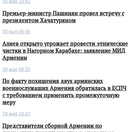
30 мая 10:41
Премьер-министр Пашинян провел встречу с
президентом Хачатуряном
30 мая 08:36
Алиев открыто угрожает провести этнические
чистки в Нагорном Карабахе: заявление МИД
Армении
30 мая 08:33
По факту похищения двух армянских
военнослужащих Армения обратилась в ЕСПЧ
с требованием применить промежуточную
меру
29 мая 18:42
Представители сборной Армении по