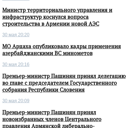
Министр территориального управления и
инфраструктур коснулся вопроса
строительства в Армении новой АЭС
30 мая 20:20
МО Арцаха опубликовало кадры применения
азербайджанскими ВС минометов
30 мая 20:16
Премьер-министр Пашинян принял делегацию
во главе с председателем Государственного
собрания Республики Словения
30 мая 20:09
Премьер-министр Пашинян принял
новоизбранных членов Центрального
правления Армянской либерально-