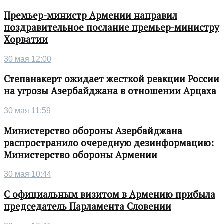
Премьер-министр Армении направил
поздравительное послание премьер-министру
Хорватии
30 мая 12:00
Степанакерт ожидает жесткой реакции России
на угрозы Азербайджана в отношении Арцаха
30 мая 11:59
Министерство обороны Азербайджана
распространило очередную дезинформацию:
Министерство обороны Армении
30 мая 10:44
С официальным визитом в Армению прибыла
председатель Парламента Словении