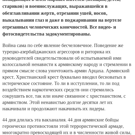
стариков) и военнослужащих, выражавшейся в
обезглавливании жертв, отрезании ушей, носов,
выкалывании глаз и даже в поджаривании на вертеле
отрезанных человеческих конечностей. Все видео- и
фотосвидетельства задокументированы.
Война сама по себе явление бесчеловечное. Поведение же
турецко-азербайджанских агрессоров и риторика их
руководителей свидетельствовали об испытываемой ими
колоссальной ненависти к армянскому народу и стремлении в
прямом смысле слова уничтожить армян Арцаха. Армянский
крест, Христианский крест буквально вводил бесноватых в
истерическое состояние. То ли в исступлении, то ли под
воздействием наркотических средств они стремились
сокрушить все, так или иначе связанное с христианством, с
армянством. Этой ненавистью долгие десятки лет их
накачивали и продолжают накачивать их лидеры.
44 дня длилась эта вакханалия. 44 дня армянские бойцы
героически противостояли этой террористической армаде,
многократно превосходящей их и в численности живой силы,