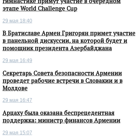
гимнастике примут участие в очередном
этапе World Challenge Cup
29 мая 18:40
В Братиславе Армен Григорян примет участие
в панельной дискуссии, на которой будет и
помощник президента Азербайджана
29 мая 16:49
Секретарь Совета безопасности Армении
проведет рабочие встречи в Словакии и в
Молдове
29 мая 16:47
Арцаху была оказана беспрецедентная
поддержка: министр финансов Армении
29 мая 15:07