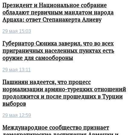
Президент и Национальное собрание
обладают первичным мандатом народа
Арцаха: ответ Степанакерта Алиеву
29 мая 15:03
Губернатор Сюника заверил, что во всех
приграничных населенных пунктах есть
оружие для самообороны
29 мая 13:11
Пашинян надеется, что процесс
нормализации армяно-турецких отношений
продолжится и после прошедших в Турции
выборов
29 мая 12:59
Международное сообщество признает
демократические достижения Армении и