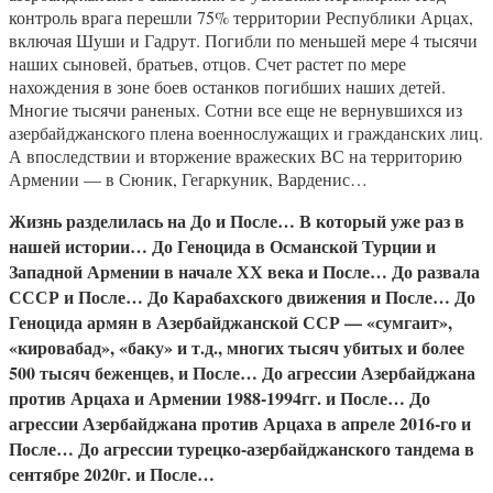
контроль врага перешли 75% территории Республики Арцах,
включая Шуши и Гадрут. Погибли по меньшей мере 4 тысячи
наших сыновей, братьев, отцов. Счет растет по мере
нахождения в зоне боев останков погибших наших детей.
Многие тысячи раненых. Сотни все еще не вернувшихся из
азербайджанского плена военнослужащих и гражданских лиц.
А впоследствии и вторжение вражеских ВС на территорию
Армении — в Сюник, Гегаркуник, Варденис…
Жизнь разделилась на До и После… В который уже раз в
нашей истории… До Геноцида в Османской Турции и
Западной Армении в начале ХХ века и После… До развала
СССР и После… До Карабахского движения и После… До
Геноцида армян в Азербайджанской ССР — «сумгаит»,
«кировабад», «баку» и т.д., многих тысяч убитых и более
500 тысяч беженцев, и После… До агрессии Азербайджана
против Арцаха и Армении 1988-1994гг. и После… До
агрессии Азербайджана против Арцаха в апреле 2016-го и
После… До агрессии турецко-азербайджанского тандема в
сентябре 2020г. и После…