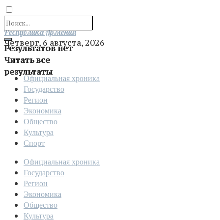
Отправить
Республика Армения
Четверг, 6 августа, 2026
Результатов нет
Читать все
результаты
Официальная хроника
Государство
Регион
Экономика
Общество
Культура
Спорт
Официальная хроника
Государство
Регион
Экономика
Общество
Культура