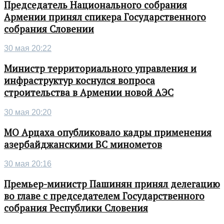
Председатель Национального собрания
Армении принял спикера Государственного
собрания Словении
30 мая 20:22
Министр территориального управления и
инфраструктур коснулся вопроса
строительства в Армении новой АЭС
30 мая 20:20
МО Арцаха опубликовало кадры применения
азербайджанскими ВС минометов
30 мая 20:16
Премьер-министр Пашинян принял делегацию
во главе с председателем Государственного
собрания Республики Словения