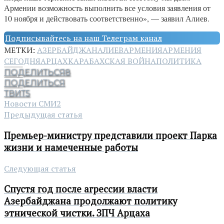
Армении возможность выполнить все условия заявления от
10 ноября и действовать соответственно», — заявил Алиев.
Подписывайтесь на наш Телеграм канал
МЕТКИ:
АЗЕРБАЙДЖАН
АЛИЕВ
АРМЕНИЯ
АРМЕНИЯ
СЕГОДНЯ
АРЦАХ
КАРАБАХСКАЯ ВОЙНА
ПОЛИТИКА
ПОДЕЛИТЬСЯ
8
ПОДЕЛИТЬСЯ
ТВИТ
5
Новости СМИ2
Предыдущая статья
Премьер-министру представили проект Парка
жизни и намеченные работы
Следующая статья
Спустя год после агрессии власти
Азербайджана продолжают политику
этнической чистки. ЗПЧ Арцаха