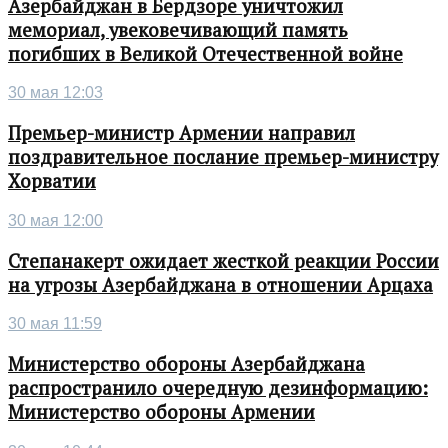
Азербайджан в Бердзоре уничтожил
мемориал, увековечивающий память
погибших в Великой Отечественной войне
30 мая 12:03
Премьер-министр Армении направил
поздравительное послание премьер-министру
Хорватии
30 мая 12:00
Степанакерт ожидает жесткой реакции России
на угрозы Азербайджана в отношении Арцаха
30 мая 11:59
Министерство обороны Азербайджана
распространило очередную дезинформацию:
Министерство обороны Армении