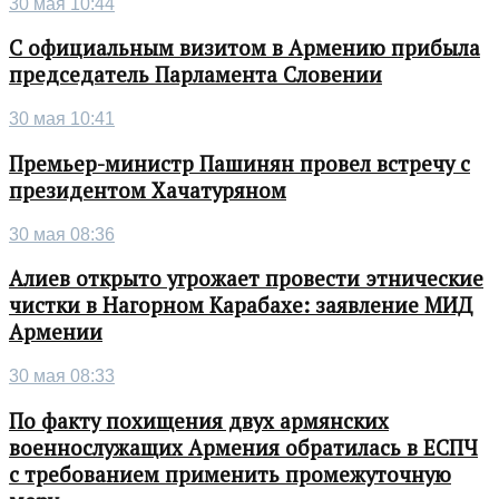
30 мая 10:44
С официальным визитом в Армению прибыла
председатель Парламента Словении
30 мая 10:41
Премьер-министр Пашинян провел встречу с
президентом Хачатуряном
30 мая 08:36
Алиев открыто угрожает провести этнические
чистки в Нагорном Карабахе: заявление МИД
Армении
30 мая 08:33
По факту похищения двух армянских
военнослужащих Армения обратилась в ЕСПЧ
с требованием применить промежуточную