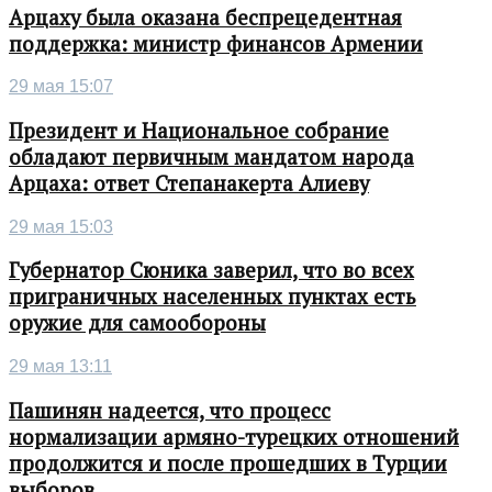
Арцаху была оказана беспрецедентная
поддержка: министр финансов Армении
29 мая 15:07
Президент и Национальное собрание
обладают первичным мандатом народа
Арцаха: ответ Степанакерта Алиеву
29 мая 15:03
Губернатор Сюника заверил, что во всех
приграничных населенных пунктах есть
оружие для самообороны
29 мая 13:11
Пашинян надеется, что процесс
нормализации армяно-турецких отношений
продолжится и после прошедших в Турции
выборов