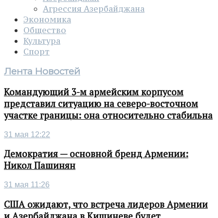
Агрессия Азербайджана
Экономика
Общество
Культура
Спорт
Лента Новостей
Командующий 3-м армейским корпусом
представил ситуацию на северо-восточном
участке границы: она относительно стабильна
31 мая 12:22
Демократия — основной бренд Армении:
Никол Пашинян
31 мая 11:26
США ожидают, что встреча лидеров Армении
и Азербайджана в Кишиневе будет