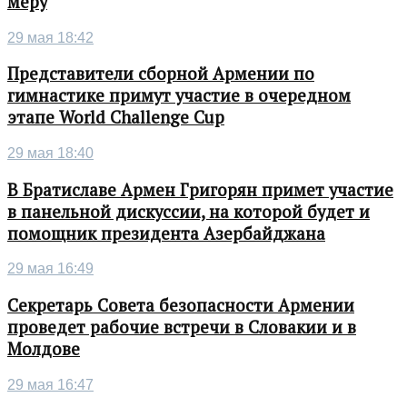
меру
29 мая 18:42
Представители сборной Армении по
гимнастике примут участие в очередном
этапе World Challenge Cup
29 мая 18:40
В Братиславе Армен Григорян примет участие
в панельной дискуссии, на которой будет и
помощник президента Азербайджана
29 мая 16:49
Секретарь Совета безопасности Армении
проведет рабочие встречи в Словакии и в
Молдове
29 мая 16:47