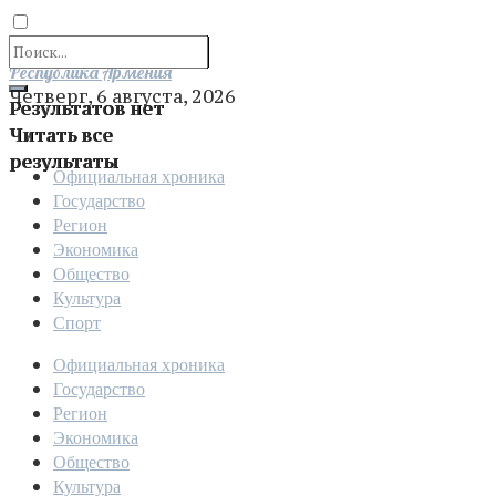
Отправить
Республика Армения
Четверг, 6 августа, 2026
Результатов нет
Читать все
результаты
Официальная хроника
Государство
Регион
Экономика
Общество
Культура
Спорт
Официальная хроника
Государство
Регион
Экономика
Общество
Культура