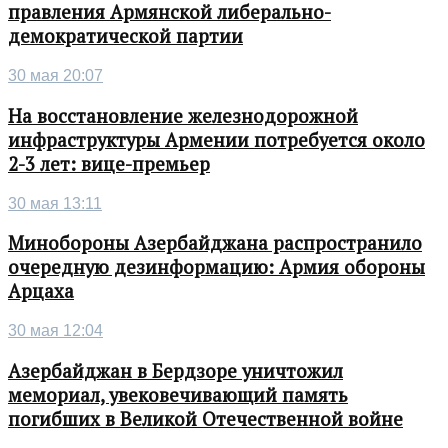
правления Армянской либерально-
демократической партии
30 мая 20:07
На восстановление железнодорожной
инфраструктуры Армении потребуется около
2-3 лет: вице-премьер
30 мая 13:11
Минобороны Азербайджана распространило
очередную дезинформацию: Армия обороны
Арцаха
30 мая 12:04
Азербайджан в Бердзоре уничтожил
мемориал, увековечивающий память
погибших в Великой Отечественной войне