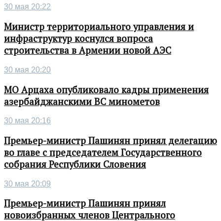
30 мая 20:22
Министр территориального управления и
инфраструктур коснулся вопроса
строительства в Армении новой АЭС
30 мая 20:20
МО Арцаха опубликовало кадры применения
азербайджанскими ВС минометов
30 мая 20:16
Премьер-министр Пашинян принял делегацию
во главе с председателем Государственного
собрания Республики Словения
30 мая 20:09
Премьер-министр Пашинян принял
новоизбранных членов Центрального