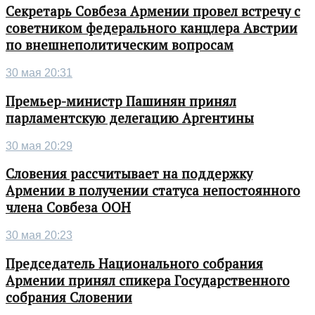
Секретарь Совбеза Армении провел встречу с
советником федерального канцлера Австрии
по внешнеполитическим вопросам
30 мая 20:31
Премьер-министр Пашинян принял
парламентскую делегацию Аргентины
30 мая 20:29
Словения рассчитывает на поддержку
Армении в получении статуса непостоянного
члена Совбеза ООН
30 мая 20:23
Председатель Национального собрания
Армении принял спикера Государственного
собрания Словении