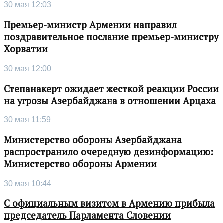
30 мая 12:03
Премьер-министр Армении направил
поздравительное послание премьер-министру
Хорватии
30 мая 12:00
Степанакерт ожидает жесткой реакции России
на угрозы Азербайджана в отношении Арцаха
30 мая 11:59
Министерство обороны Азербайджана
распространило очередную дезинформацию:
Министерство обороны Армении
30 мая 10:44
С официальным визитом в Армению прибыла
председатель Парламента Словении