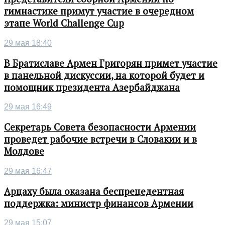
гимнастике примут участие в очередном
этапе World Challenge Cup
29 мая 18:40
В Братиславе Армен Григорян примет участие
в панельной дискуссии, на которой будет и
помощник президента Азербайджана
29 мая 16:49
Секретарь Совета безопасности Армении
проведет рабочие встречи в Словакии и в
Молдове
29 мая 16:47
Арцаху была оказана беспрецедентная
поддержка: министр финансов Армении
29 мая 15:07