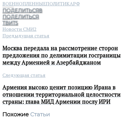
ВОЕННОПЛЕННЫЕ
ПОЛИТИКА
РФ
ПОДЕЛИТЬСЯ
8
ПОДЕЛИТЬСЯ
ТВИТ
5
Новости СМИ2
Предыдущая статья
Москва передала на рассмотрение сторон
предложения по делимитации госграницы
между Арменией и Азербайджаном
Следующая статья
Армения высоко ценит позицию Ирана в
отношении территориальной целостности
страны: глава МИД Армении послу ИРИ
Похожие
Статьи