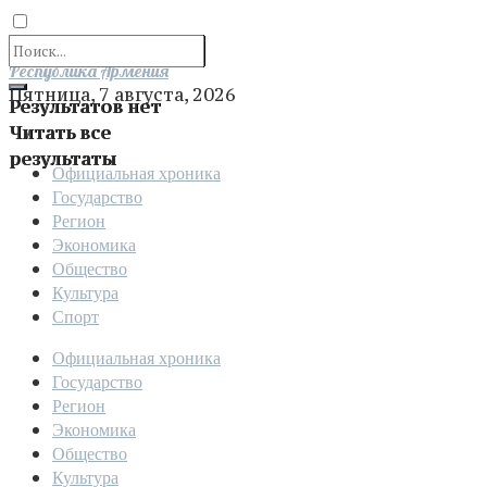
Отправить
Республика Армения
Пятница, 7 августа, 2026
Результатов нет
Читать все
результаты
Официальная хроника
Государство
Регион
Экономика
Общество
Культура
Спорт
Официальная хроника
Государство
Регион
Экономика
Общество
Культура