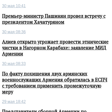
30 мая 10:41
Премьер-министр Пашинян провел встречу с
президентом Хачатуряном
30 мая 08:36
Алиев открыто угрожает провести этнические
чистки в Нагорном Карабахе: заявление МИД
Армении
30 мая 08:33
По факту похищения двух армянских
военнослужащих Армения обратилась в ЕСПЧ
с требованием применить промежуточную
меру
29 мая 18:42
Представители сборной Армении по