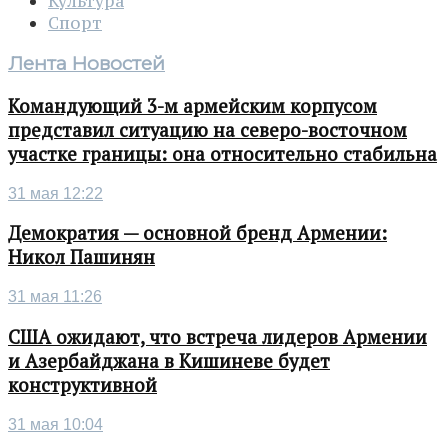
Культура
Спорт
Лента Новостей
Командующий 3-м армейским корпусом
представил ситуацию на северо-восточном
участке границы: она относительно стабильна
31 мая 12:22
Демократия — основной бренд Армении:
Никол Пашинян
31 мая 11:26
США ожидают, что встреча лидеров Армении
и Азербайджана в Кишиневе будет
конструктивной
31 мая 10:04