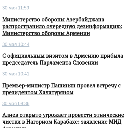
30 мая 11:59
Министерство обороны Азербайджана
распространило очередную дезинформацию:
Министерство обороны Армении
30 мая 10:44
С официальным визитом в Армению прибыла
председатель Парламента Словении
30 мая 10:41
Премьер-министр Пашинян провел встречу с
президентом Хачатуряном
30 мая 08:36
Алиев открыто угрожает провести этнические
чистки в Нагорном Карабахе: заявление МИД