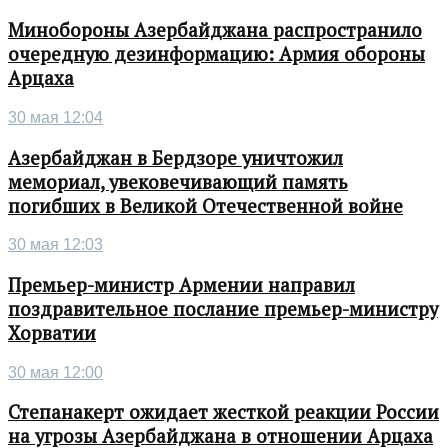
Минобороны Азербайджана распространило
очередную дезинформацию: Армия обороны
Арцаха
30 мая 12:04
Азербайджан в Бердзоре уничтожил
мемориал, увековечивающий память
погибших в Великой Отечественной войне
30 мая 12:03
Премьер-министр Армении направил
поздравительное послание премьер-министру
Хорватии
30 мая 12:00
Степанакерт ожидает жесткой реакции России
на угрозы Азербайджана в отношении Арцаха