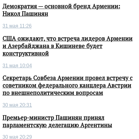
Демократия — основной бренд Армении:
Никол Пашинян
31 мая 11:26
США ожидают, что встреча лидеров Армении
и Азербайджана в Кишиневе будет
конструктивной
31 мая 10:04
Секретарь Совбеза Армении провел встречу с
советником федерального канцлера Австрии
по внешнеполитическим вопросам
30 мая 20:31
Премьер-министр Пашинян принял
парламентскую делегацию Аргентины
30 мая 20:29