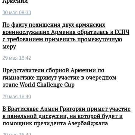
Армении
30 мая 08:33
По факту похищения двух армянских
военнослужащих Армения обратилась в ЕСПЧ
с требованием применить промежуточную
меру
29 мая 18:42
Представители сборной Армении по
гимнастике примут участие в очередном
этапе World Challenge Cup
29 мая 18:40
В Братиславе Армен Григорян примет участие
в панельной дискуссии, на которой будет и
помощник президента Азербайджана
29 мая 16:49