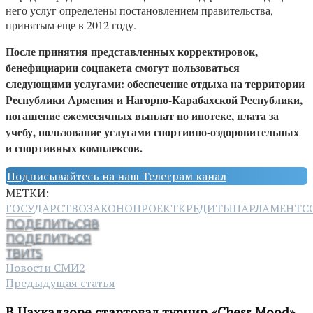
него услуг определены постановлением правительства,
принятым еще в 2012 году.
После принятия представленных корректировок,
бенефициарии соцпакета смогут пользоваться
следующими услугами: обеспечение отдыха на территории
Республики Армения и Нагорно-Карабахской Республики,
погашение ежемесячных выплат по ипотеке, плата за
учебу, пользование услугами спортивно-оздоровительных
и спортивных комплексов.
Подписывайтесь на наш Телеграм канал
МЕТКИ:
ГОСУДАРСТВО
ЗАКОНОПРОЕКТ
КРЕДИТЫ
ПАРЛАМЕНТ
С
ПОДЕЛИТЬСЯ
8
ПОДЕЛИТЬСЯ
ТВИТ
5
Новости СМИ2
Предыдущая статья
В Цахкадзоре стартовал турнир «Chess Mood»