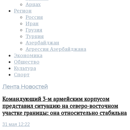
Арцах
Регион
Россия
Иран
Грузия
Турция
Азербайджан
Агрессия Азербайджана
Экономика
Общество
Культура
Спорт
Лента Новостей
Командующий 3-м армейским корпусом
представил ситуацию на северо-восточном
участке границы: она относительно стабильна
31 мая 12:22