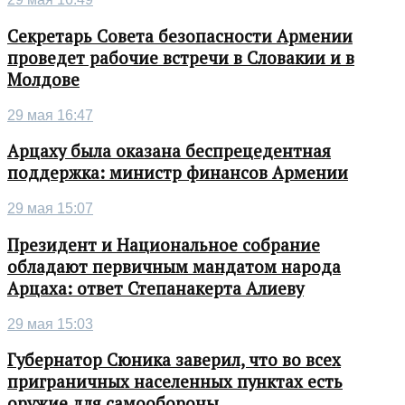
Секретарь Совета безопасности Армении
проведет рабочие встречи в Словакии и в
Молдове
29 мая 16:47
Арцаху была оказана беспрецедентная
поддержка: министр финансов Армении
29 мая 15:07
Президент и Национальное собрание
обладают первичным мандатом народа
Арцаха: ответ Степанакерта Алиеву
29 мая 15:03
Губернатор Сюника заверил, что во всех
приграничных населенных пунктах есть
оружие для самообороны