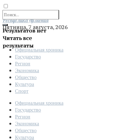
Отправить
Республика Армения
Пятница, 7 августа, 2026
Результатов нет
Читать все
результаты
Официальная хроника
Государство
Регион
Экономика
Общество
Культура
Спорт
Официальная хроника
Государство
Регион
Экономика
Общество
Культура