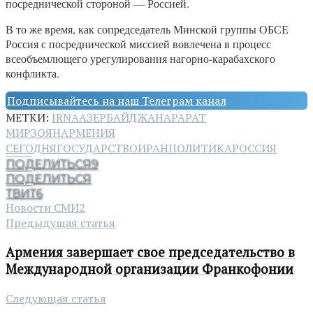
посреднической стороной — Россией.
В то же время, как сопредседатель Минской группы ОБСЕ
Россия с посреднической миссией вовлечена в процесс
всеобъемлющего урегулирования нагорно-карабахского
конфликта.
Подписывайтесь на наш Телеграм канал
МЕТКИ:
IRNA
АЗЕРБАЙДЖАН
АРАРАТ
МИРЗОЯН
АРМЕНИЯ
СЕГОДНЯ
ГОСУДАРСТВО
ИРАН
ПОЛИТИКА
РОССИЯ
ПОДЕЛИТЬСЯ
9
ПОДЕЛИТЬСЯ
ТВИТ
6
Новости СМИ2
Предыдущая статья
Армения завершает свое председательство в
Международной организации Франкофонии
Следующая статья