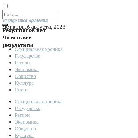
Отправить
Республика Армения
Четверг, 6 августа, 2026
Результатов нет
Читать все
результаты
Официальная хроника
Государство
Регион
Экономика
Общество
Культура
Спорт
Официальная хроника
Государство
Регион
Экономика
Общество
Культура