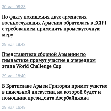
30 мая 08:33
По факту похищения двух армянских
военнослужащих Армения обратилась в ЕСПЧ
с требованием применить промежуточную
меру
29 мая 18:42
Представители сборной Армении по
гимнастике примут участие в очередном
этапе World Challenge Cup
29 мая 18:40
В Братиславе Армен Григорян примет участие
в панельной дискуссии, на которой будет и
помощник президента Азербайджана
29 мая 16:49