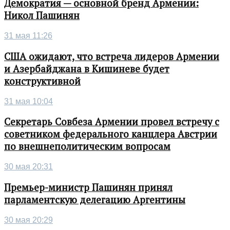
Демократия — основной бренд Армении:
Никол Пашинян
31 мая 11:26
США ожидают, что встреча лидеров Армении
и Азербайджана в Кишиневе будет
конструктивной
31 мая 10:04
Секретарь Совбеза Армении провел встречу с
советником федерального канцлера Австрии
по внешнеполитическим вопросам
30 мая 20:31
Премьер-министр Пашинян принял
парламентскую делегацию Аргентины
30 мая 20:29