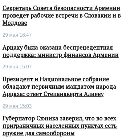
Секретарь Совета безопасности Армении
проведет рабочие встречи в Словакии и в
Молдове
29 мая 16:47
Арцаху была оказана беспрецедентная
поддержка: министр финансов Армении
29 мая 15:07
Президент и Национальное собрание
обладают первичным мандатом народа
Арцаха: ответ Степанакерта Алиеву
29 мая 15:03
Губернатор Сюника заверил, что во всех
приграничных населенных пунктах есть
оружие для самообороны