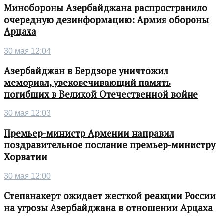
Минобороны Азербайджана распространило
очередную дезинформацию: Армия обороны
Арцаха
30 мая 12:04
Азербайджан в Бердзоре уничтожил
мемориал, увековечивающий память
погибших в Великой Отечественной войне
30 мая 12:03
Премьер-министр Армении направил
поздравительное послание премьер-министру
Хорватии
30 мая 12:00
Степанакерт ожидает жесткой реакции России
на угрозы Азербайджана в отношении Арцаха