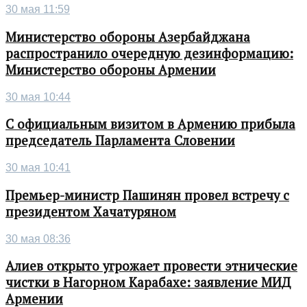
30 мая 11:59
Министерство обороны Азербайджана
распространило очередную дезинформацию:
Министерство обороны Армении
30 мая 10:44
С официальным визитом в Армению прибыла
председатель Парламента Словении
30 мая 10:41
Премьер-министр Пашинян провел встречу с
президентом Хачатуряном
30 мая 08:36
Алиев открыто угрожает провести этнические
чистки в Нагорном Карабахе: заявление МИД
Армении