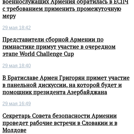
военнослужащих Армения обратилась в ЕСПЧ
с требованием применить промежуточную
меру
29 мая 18:42
Представители сборной Армении по
гимнастике примут участие в очередном
этапе World Challenge Cup
29 мая 18:40
В Братиславе Армен Григорян примет участие
в панельной дискуссии, на которой будет и
помощник президента Азербайджана
29 мая 16:49
Секретарь Совета безопасности Армении
проведет рабочие встречи в Словакии и в
Молдове