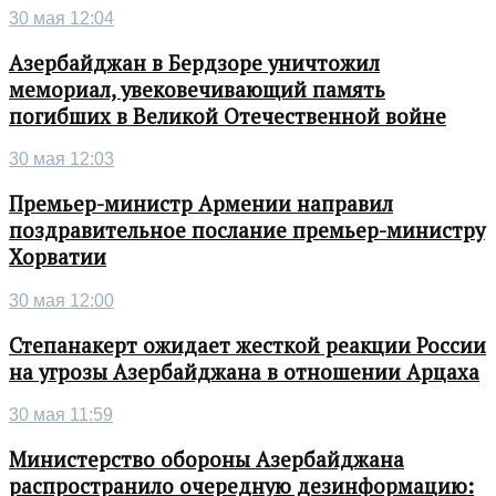
30 мая 12:04
Азербайджан в Бердзоре уничтожил
мемориал, увековечивающий память
погибших в Великой Отечественной войне
30 мая 12:03
Премьер-министр Армении направил
поздравительное послание премьер-министру
Хорватии
30 мая 12:00
Степанакерт ожидает жесткой реакции России
на угрозы Азербайджана в отношении Арцаха
30 мая 11:59
Министерство обороны Азербайджана
распространило очередную дезинформацию: