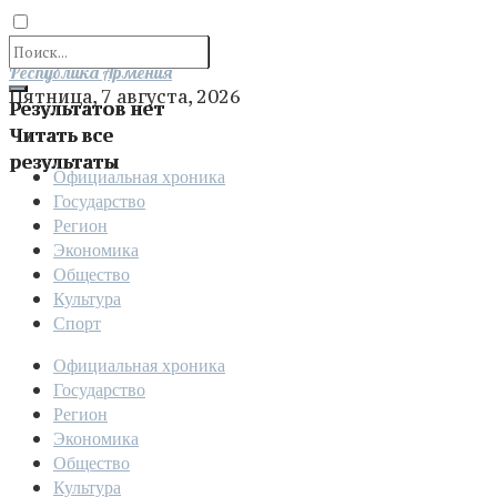
Отправить
Республика Армения
Пятница, 7 августа, 2026
Результатов нет
Читать все
результаты
Официальная хроника
Государство
Регион
Экономика
Общество
Культура
Спорт
Официальная хроника
Государство
Регион
Экономика
Общество
Культура