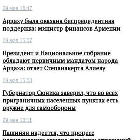
29 мая 16:47
Арцаху была оказана беспрецедентная
поддержка: министр финансов Армении
29 мая 15:07
Президент и Национальное собрание
обладают первичным мандатом народа
Арцаха: ответ Степанакерта Алиеву
29 мая 15:03
Губернатор Сюника заверил, что во всех
приграничных населенных пунктах есть
оружие для самообороны
29 мая 13:11
Пашинян надеется, что процесс