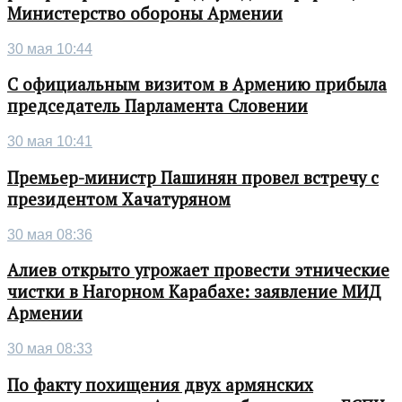
Министерство обороны Армении
30 мая 10:44
С официальным визитом в Армению прибыла
председатель Парламента Словении
30 мая 10:41
Премьер-министр Пашинян провел встречу с
президентом Хачатуряном
30 мая 08:36
Алиев открыто угрожает провести этнические
чистки в Нагорном Карабахе: заявление МИД
Армении
30 мая 08:33
По факту похищения двух армянских