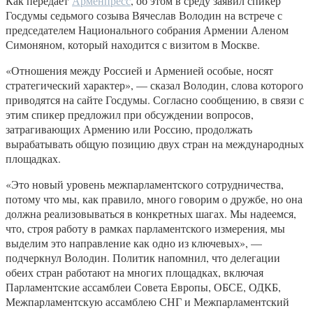
Как передает
Арменпресс
, об этом в среду заявил спикер
Госдумы седьмого созыва Вячеслав Володин на встрече с
председателем Национального собрания Армении Аленом
Симоняном, который находится с визитом в Москве.
«Отношения между Россией и Арменией особые, носят
стратегический характер», — сказал Володин, слова которого
приводятся на сайте Госдумы. Согласно сообщению, в связи с
этим спикер предложил при обсуждении вопросов,
затрагивающих Армению или Россию, продолжать
вырабатывать общую позицию двух стран на международных
площадках.
«Это новый уровень межпарламентского сотрудничества,
потому что мы, как правило, много говорим о дружбе, но она
должна реализовываться в конкретных шагах. Мы надеемся,
что, строя работу в рамках парламентского измерения, мы
выделим это направление как одно из ключевых», —
подчеркнул Володин. Политик напомнил, что делегации
обеих стран работают на многих площадках, включая
Парламентские ассамблеи Совета Европы, ОБСЕ, ОДКБ,
Межпарламентскую ассамблею СНГ и Межпарламентский