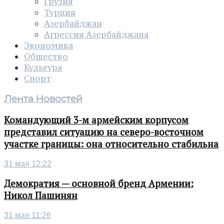
Грузия
Турция
Азербайджан
Агрессия Азербайджана
Экономика
Общество
Культура
Спорт
Лента Новостей
Командующий 3-м армейским корпусом
представил ситуацию на северо-восточном
участке границы: она относительно стабильна
31 мая 12:22
Демократия — основной бренд Армении:
Никол Пашинян
31 мая 11:26