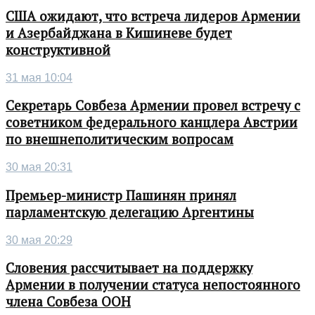
США ожидают, что встреча лидеров Армении
и Азербайджана в Кишиневе будет
конструктивной
31 мая 10:04
Секретарь Совбеза Армении провел встречу с
советником федерального канцлера Австрии
по внешнеполитическим вопросам
30 мая 20:31
Премьер-министр Пашинян принял
парламентскую делегацию Аргентины
30 мая 20:29
Словения рассчитывает на поддержку
Армении в получении статуса непостоянного
члена Совбеза ООН