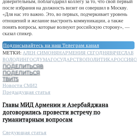
доверительным, поблагодарил коллегу за то, что свой первый
после избрания на должность визит он совершил в Москву.
«Для нас это важно. Это, во первых, подчеркивает уровень
отношений и желание выстроить коммуникации, а также
понять вопросы, которые волнуют российскую сторону», —
сказал спикер.
Подписывайтесь на наш Телеграм канал
МЕТКИ:
АЛЕН СИМОНЯН
АРМЕНИЯ СЕГОДНЯ
ВЯЧЕСЛАВ
ВОЛОДИН
ГОСДУМА
ГОСУДАРСТВО
ПОЛИТИКА
РОССИЯ
С
ПОДЕЛИТЬСЯ
8
ПОДЕЛИТЬСЯ
ТВИТ
5
Новости СМИ2
Предыдущая статья
Главы МИД Армении и Азербайджана
договорились провести встречу по
гуманитарным вопросам
Следующая статья