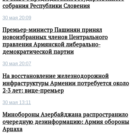
собрания Республики Словения
30 мая 20:09
Премьер-министр Пашинян принял
новоизбранных членов Центрального
правления Армянской либерально-
демократической партии
30 мая 20:07
На восстановление железнодорожной
инфраструктуры Армении потребуется около
2-3 лет: вице-премьер
30 мая 13:11
Минобороны Азербайджана распространило
очередную дезинформацию: Армия обороны
Арцаха