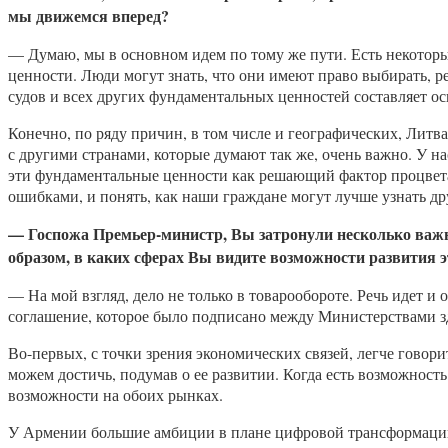
мы движемся вперед?
— Думаю, мы в основном идем по тому же пути. Есть некоторы
ценности. Люди могут знать, что они имеют право выбирать, р
судов и всех других фундаментальных ценностей составляет ос
Конечно, по ряду причин, в том числе и географических, Литв
с другими странами, которые думают так же, очень важно. У н
эти фундаментальные ценности как решающий фактор процвета
ошибками, и понять, как наши граждане могут лучше узнать др
— Госпожа Премьер-министр, Вы затронули несколько важн
образом, в каких сферах Вы видите возможности развития э
— На мой взгляд, дело не только в товарообороте. Речь идет 
соглашение, которое было подписано между Министерствами зд
Во-первых, с точки зрения экономических связей, легче говори
можем достичь, подумав о ее развитии. Когда есть возможность
возможности на обоих рынках.
У Армении большие амбиции в плане цифровой трансформации. 