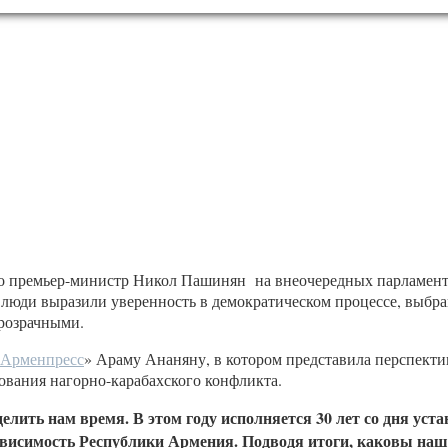
 премьер-министр Никол Пашинян на внеочередных парламентс
х люди выразили уверенность в демократическом процессе, выб
розрачными.
Арменпресс
» Араму Ананяну, в котором представила перспекти
ования нагорно-карабахского конфликта.
делить нам время. В этом году исполняется 30 лет со дня у
исимость Республики Армения. Подводя итоги, каковы наши 