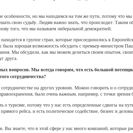
е особенности, но мы находимся на том же пути, потому что мы
ешать свою судьбу. Людям важно знать, что происходит. Таким о
нову того, что мы называем либеральной демократией.
а находится в группе стран, которые присоединились к Европей
ас была хорошая возможность обсудить с премьер-министром Паш
ния. Мы обсудили, как мы можем делиться своим опытом, своим
уг друга.
ых вопросов. Мы всегда говорим, что есть большой потенц
того сотрудничества?
и о сотрудничестве на других уровнях. Можно говорить и о сотр
равоохранения, было очень важным, например, с точки зрения 
ть о туризме, потому что у нас есть определенные сдвигы на пу
 прямого рейса, и есть политическое содействие, бизнес в дело
Вы знаете, что в этой сфере у нас много компаний, которые раб