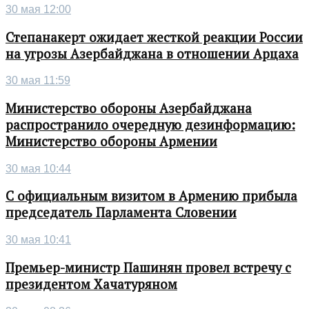
30 мая 12:00
Степанакерт ожидает жесткой реакции России
на угрозы Азербайджана в отношении Арцаха
30 мая 11:59
Министерство обороны Азербайджана
распространило очередную дезинформацию:
Министерство обороны Армении
30 мая 10:44
С официальным визитом в Армению прибыла
председатель Парламента Словении
30 мая 10:41
Премьер-министр Пашинян провел встречу с
президентом Хачатуряном