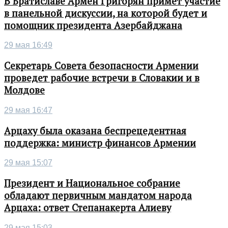
В Братиславе Армен Григорян примет участие
в панельной дискуссии, на которой будет и
помощник президента Азербайджана
29 мая 16:49
Секретарь Совета безопасности Армении
проведет рабочие встречи в Словакии и в
Молдове
29 мая 16:47
Арцаху была оказана беспрецедентная
поддержка: министр финансов Армении
29 мая 15:07
Президент и Национальное собрание
обладают первичным мандатом народа
Арцаха: ответ Степанакерта Алиеву
29 мая 15:03