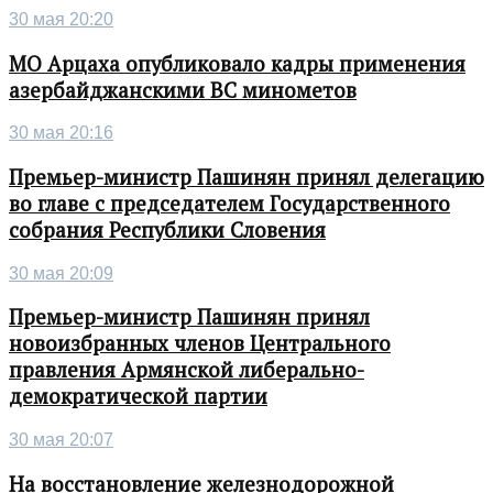
30 мая 20:20
МО Арцаха опубликовало кадры применения
азербайджанскими ВС минометов
30 мая 20:16
Премьер-министр Пашинян принял делегацию
во главе с председателем Государственного
собрания Республики Словения
30 мая 20:09
Премьер-министр Пашинян принял
новоизбранных членов Центрального
правления Армянской либерально-
демократической партии
30 мая 20:07
На восстановление железнодорожной