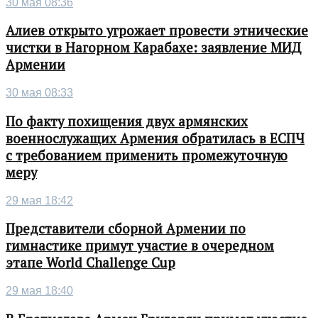
30 мая 08:36
Алиев открыто угрожает провести этнические
чистки в Нагорном Карабахе: заявление МИД
Армении
30 мая 08:33
По факту похищения двух армянских
военнослужащих Армения обратилась в ЕСПЧ
с требованием применить промежуточную
меру
29 мая 18:42
Представители сборной Армении по
гимнастике примут участие в очередном
этапе World Challenge Cup
29 мая 18:40