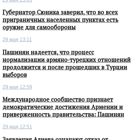
Губернатор Сюника заверил, что во всех
приграничных населенных пунктах есть
оружие для самообороны
29 мая 13:11
Пашинян надеется, что процесс
нормализации армяно-турецких отношений
продолжится и после прошедших в Турции
выборов
29 мая 12:59
Международное сообщество признает
демократические достижения Армении и
приверженность правительства: Пашинян
29 мая 12:51
Заявления Алиева означают отказ от