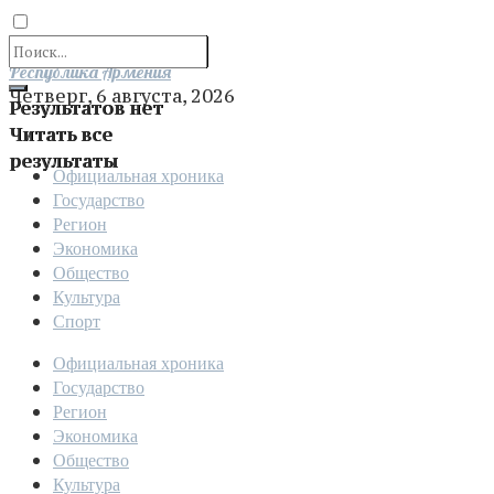
Отправить
Республика Армения
Четверг, 6 августа, 2026
Результатов нет
Читать все
результаты
Официальная хроника
Государство
Регион
Экономика
Общество
Культура
Спорт
Официальная хроника
Государство
Регион
Экономика
Общество
Культура