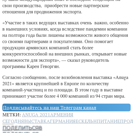
свои производства, приобрести новые партнерские
отношения для продвижения экспорта.
«Участие в таких ведущих выставках очень важно, особенно
в нынешних условиях, когда вследствие пандемии компании
на полтора года были лишены возможности живого общения
со своими партнерами и покупателями. Оно помогает
продукции армянских компаний стать более
конкурентоспособной на внешних рынках, открывает новые
возможности для экспорта», — сказал руководитель
программы Карен Геворгян.
Согласно сообщению, после возобновления выставка «Anuga
2021» является крупнейшей в Европе по количеству
компаний-участниц и по площади. В этом году в выставке
принимают участие более 4 000 компаний из 94 стран мира.
Подписывайтесь на наш Телеграм канал
МЕТКИ:
ANUGA 2021
АРМЕНИЯ
СЕГОДНЯ
ВЫСТАВКА
ГЕРМАНИЯ
ЕС
КЕЛЬН
ПИТАНИЕ
ПРОД
ПОДЕЛИТЬСЯ
8