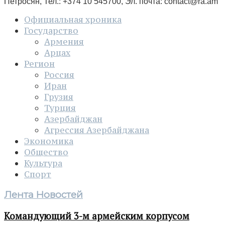
Петросян, Тел.: +374 10 545700, Эл. почта:
contact@ra.am
Официальная хроника
Государство
Армения
Арцах
Регион
Россия
Иран
Грузия
Турция
Азербайджан
Агрессия Азербайджана
Экономика
Общество
Культура
Спорт
Лента Новостей
Командующий 3-м армейским корпусом