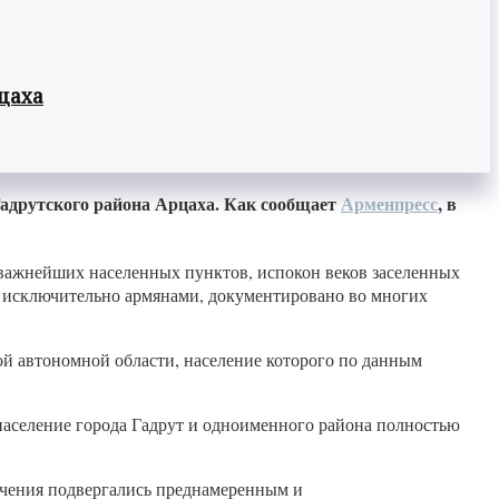
цаха
адрутского района Арцаха. Как сообщает
Арменпресс
, в
иважнейших населенных пунктов, испокон веков заселенных
ен исключительно армянами, документировано во многих
й автономной области, население которого по данным
 население города Гадрут и одноименного района полностью
ачения подвергались преднамеренным и