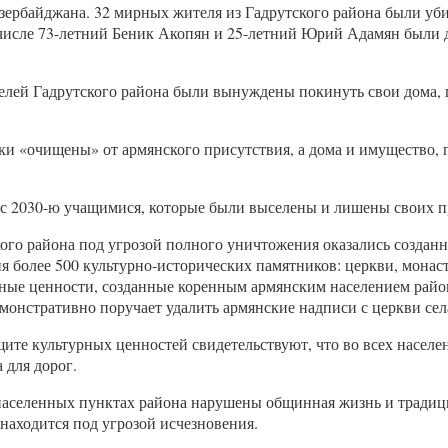
байджана. 32 мирных жителя из Гадрутского района были убиты
числе 73-летний Беник Акопян и 25-летний Юрий Адамян были 
лей Гадрутского района были вынуждены покинуть свои дома, 
ки «очищены» от армянского присутствия, а дома и имущество,
л с 2030-ю учащимися, которые были выселены и лишены своих п
ского района под угрозой полного уничтожения оказались созда
я более 500 культурно-исторических памятников: церкви, монас
ые ценности, созданные коренным армянским населением района
монстративно поручает удалить армянские надписи с церкви сел
те культурных ценностей свидетельствуют, что во всех населе
 для дорог.
х населенных пунктах района нарушены общинная жизнь и традиц
находится под угрозой исчезновения.