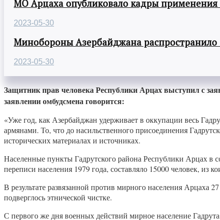
МО Арцаха опубликовало кадры применения
2023-05-30
Минобороны Азербайджана распространило
2023-05-30
Защитник прав человека Республики Арцах выступил с зая
заявлении омбудсмена говорится:
«Уже год, как Азербайджан удерживает в оккупации весь Гадр
армянами. То, что до насильственного присоединения Гадрутс
исторических материалах и источниках.
Населенные пункты Гадрутского района Республики Арцах в с
переписи населения 1979 года, составляло 15000 человек, из ко
В результате развязанной против мирного населения Арцаха 27
подверглось этнической чистке.
С первого же дня военных действий мирное население Гадрута