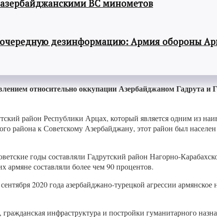
 азербайджанскими ВС минометов
 очередную дезинформацию: Армия обороны Ар
влением относительно оккупации Азербайджаном Гадрута и Г
утский район Республики Арцах, который является одним из на
кого района к Советскому Азербайджану, этот район был насел
оветские годы составляли Гадрутский район Нагорно-Карабахско
их армяне составляли более чем 90 процентов.
 сентября 2020 года азербайджано-турецкой агрессии армянское
, гражданская инфраструктура и постройки гуманитарного назн