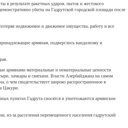
 в результате ракетных ударов, пыток и жестокого
демонстративно убиты на Гадрутской городской площади после
потеряв недвижимое и движимое имущества, работу и все
 принадлежащие армянам, подверглись вандализму и
рав.
нные армянами материальные и нематериальные ценности
тыри, хачкары и святыни. Власти Азербайджана на самом
, о чем свидетельствует широко распространенное в
а Цакури.
нных пунктах Гадрута сносятся и уничтожаются армянские
ии, из-за расселения перемещенного населения гадрутский