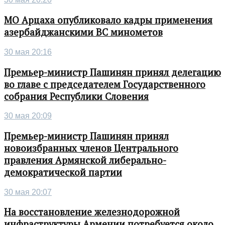
МО Арцаха опубликовало кадры применения
азербайджанскими ВС минометов
30 мая 20:16
Премьер-министр Пашинян принял делегацию
во главе с председателем Государственного
собрания Республики Словения
30 мая 20:09
Премьер-министр Пашинян принял
новоизбранных членов Центрального
правления Армянской либерально-
демократической партии
30 мая 20:07
На восстановление железнодорожной
инфраструктуры Армении потребуется около