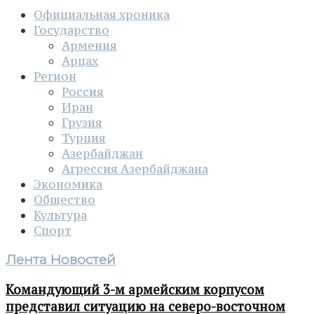
Официальная хроника
Государство
Армения
Арцах
Регион
Россия
Иран
Грузия
Турция
Азербайджан
Агрессия Азербайджана
Экономика
Общество
Культура
Спорт
Лента Новостей
Командующий 3-м армейским корпусом
представил ситуацию на северо-восточном