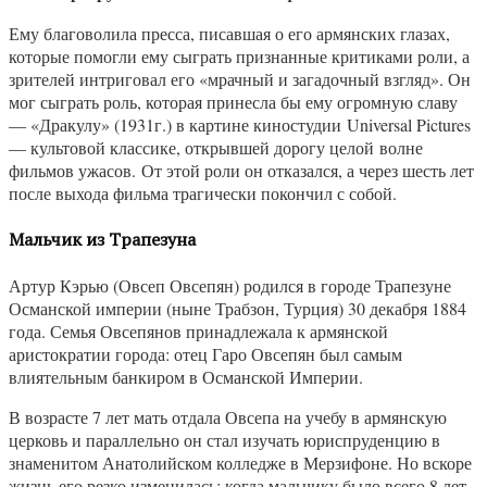
Ему благоволила пресса, писавшая о его армянских глазах,
которые помогли ему сыграть признанные критиками роли, а
зрителей интриговал его «мрачный и загадочный взгляд». Он
мог сыграть роль, которая принесла бы ему огромную славу
— «Дракулу» (1931г.) в картине киностудии Universal Pictures
— культовой классике, открывшей дорогу целой волне
фильмов ужасов. От этой роли он отказался, а через шесть лет
после выхода фильма трагически покончил с собой.
Мальчик из Трапезуна
Артур Кэрью (Овсеп Овсепян) родился в городе Трапезуне
Османской империи (ныне Трабзон, Турция) 30 декабря 1884
года. Семья Овсепянов принадлежала к армянской
аристократии города: отец Гаро Овсепян был самым
влиятельным банкиром в Османской Империи.
В возрасте 7 лет мать отдала Овсепа на учебу в армянскую
церковь и параллельно он стал изучать юриспруденцию в
знаменитом Анатолийском колледже в Мерзифоне. Но вскоре
жизнь его резко изменилась: когда мальчику было всего 8 лет