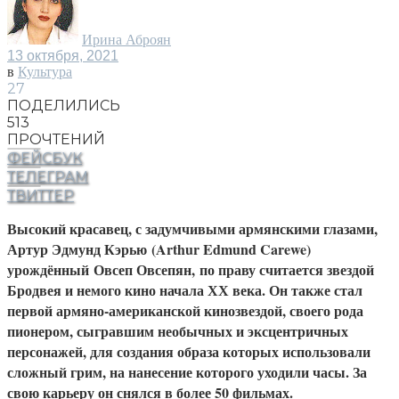
Ирина Аброян
13 октября, 2021
в
Культура
27
ПОДЕЛИЛИСЬ
513
ПРОЧТЕНИЙ
ФЕЙСБУК
ТЕЛЕГРАМ
ТВИТТЕР
Высокий красавец, с задумчивыми армянскими глазами,
Артур Эдмунд Кэрью (Arthur Edmund Carewe)
урождённый Овсеп Овсепян, по праву считается звездой
Бродвея и немого кино начала ХХ века. Он также стал
первой армяно-американской кинозвездой, своего рода
пионером, сыгравшим необычных и эксцентричных
персонажей, для создания образа которых использовали
сложный грим, на нанесение которого уходили часы. За
свою карьеру он снялся в более 50 фильмах.