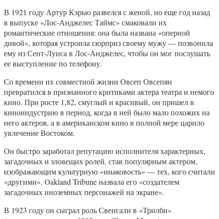
В 1921 году Артур Кэрью развелся с женой, но еще год назад
в выпуске «Лос-Анджелес Таймс» смаковали их
романтические отношения: она была названа «оперной
дивой», которая устроила сюрприз своему мужу — позвонила
ему из Сент-Луиса в Лос-Анджелес, чтобы он мог послушать
ее выступление по телефону.
Со времени их совместной жизни Овсеп Овсепян
превратился в признанного критиками актера театра и немого
кино. При росте 1,82, смуглый и красивый, он пришел в
киноиндустрию в период, когда в ней было мало похожих на
него актеров, а в американском кино в полной мере царило
увлечение Востоком.
Он быстро заработал репутацию исполнителя характерных,
загадочных и зловещих ролей, став популярным актером,
изображающим культурную «инаковость» — тех, кого считали
«другими». Oakland Tribune назвала его «создателем
загадочных иноземных персонажей на экране».
В 1923 году он сыграл роль Свенгали в «Трилби»