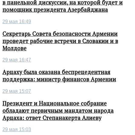
в панельной дискуссии, на которой будет и
помощник президента Азербайджана
29 мая 16:49
Секретарь Совета безопасности Армении
проведет рабочие встречи в Словакии и в
Молдове
29 мая 16:47
Арцаху была оказана беспрецедентная
поддержка: министр финансов Армении
29 мая 15:07
Президент и Национальное собрание
обладают первичным мандатом народа
Арцаха: ответ Степанакерта Алиеву
29 мая 15:03