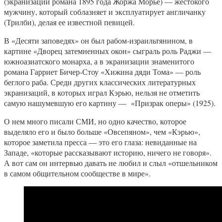
(экранизации романа 1895 года Жоржа Морье) — жестокого
мужчину, который соблазняет и эксплуатирует англичанку
(Трилби), делая ее известной певицей.
В «Десяти заповедях» он был рабом-израильтянином, в
картине «Дворец затемненных окон» сыграль роль Раджи —
южноазиатского монарха, а в экранизации знаменитого
романа Гарриет Бичер-Стоу «Хижина дяди Тома» — роль
беглого раба. Среди других классических литературных
экранизаций, в которых играл Кэрью, нельзя не отметить
самую нашумевшую его картину — «Призрак оперы» (1925).
О нем много писали СМИ, но одно качество, которое
выделяло его и было больше «Овсепяном», чем «Кэрью»,
которое заметила пресса — это его глаза: невиданные на
Западе, «которые рассказывают историю, ничего не говоря».
А вот сам он интервью давать не любил и слыл «отшельником
в самом общительном сообществе в мире».