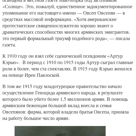
«Солнце». Это, пожалуй, единственное задокументированное
упоминание его настоящего имени — Овсеп Овсепян — в
средствах массовой информации. «Хотя американские
протестантские священнослужители хорошо знают о
драматических способностях многих армянских эмигрантов,
это первый формальный триумф подобного рода», — писала
газета.
К 1910 году он взял себе сценический псевдоним «Артур
Кэрью». В период с 1910 по 1915 годы Артур сыграл главные
роли в более, чем ста спектаклях. В 1915 году Кэрью женился
на певице Ирен Павлоской.
В том же 1915 году младотурецкое правительство начало
осуществление Геноцида армянского народа, в результате
которого было убито более 1,5 миллионов армян. В помощь
армянским беженцам большой вклад внесла и семья
Овсепянов: фирма, которой владели братья Овсепа, приняла
на работу большое число армян.