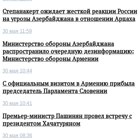
Степанакерт ожидает жесткой реакции России
на угрозы Азербайджана в отношении Арцаха
30 мая 11:59
Министерство обороны Азербайджана
распространило очередную дезинформацию:
Министерство обороны Армении
30 мая 10:44
С официальным визитом в Армению прибыла
председатель Парламента Словении
30 мая 10:41
Премьер-министр Пашинян провел встречу с
президентом Хачатуряном
30 мая 08:36