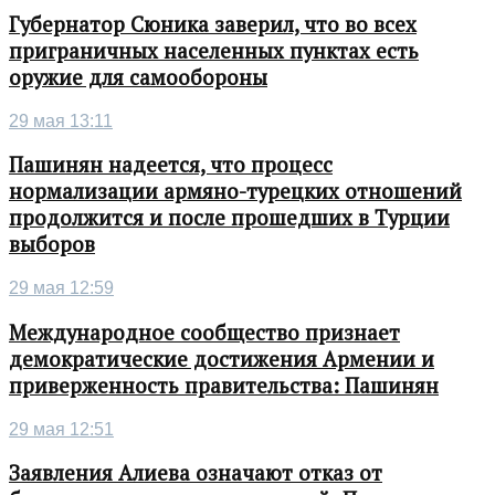
Губернатор Сюника заверил, что во всех
приграничных населенных пунктах есть
оружие для самообороны
29 мая 13:11
Пашинян надеется, что процесс
нормализации армяно-турецких отношений
продолжится и после прошедших в Турции
выборов
29 мая 12:59
Международное сообщество признает
демократические достижения Армении и
приверженность правительства: Пашинян
29 мая 12:51
Заявления Алиева означают отказ от