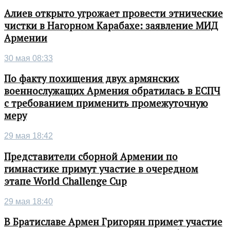
Алиев открыто угрожает провести этнические
чистки в Нагорном Карабахе: заявление МИД
Армении
30 мая 08:33
По факту похищения двух армянских
военнослужащих Армения обратилась в ЕСПЧ
с требованием применить промежуточную
меру
29 мая 18:42
Представители сборной Армении по
гимнастике примут участие в очередном
этапе World Challenge Cup
29 мая 18:40
В Братиславе Армен Григорян примет участие