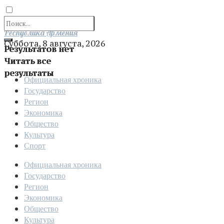
Отправить
Республика Армения
Суббота, 8 августа, 2026
Результатов нет
Читать все
результаты
Официальная хроника
Государство
Регион
Экономика
Общество
Культура
Спорт
Официальная хроника
Государство
Регион
Экономика
Общество
Культура