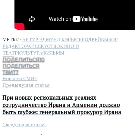
МЕТКИ:
АРТУР ЭДМУНД КЭРЬЮ
БРОДВЕЙ
ВЫБОР
РЕДАКТОРА
ИССКУСТВО
КИНО И
ТЕАТР
КУЛЬТУРА
ФИЛЬМЫ
ПОДЕЛИТЬСЯ
10
ПОДЕЛИТЬСЯ
ТВИТ
7
Новости СМИ2
Предыдущая статья
При новых региональных реалиях
сотрудничество Ирана и Армении должно
быть глубже: генеральный прокурор Ирана
Следующая статья