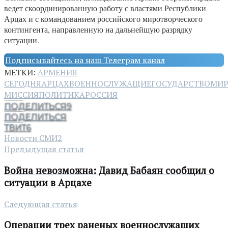
ведет скоординированную работу с властями Республики
Арцах и с командованием российского миротворческого
контингента, направленную на дальнейшую разрядку
ситуации.
Подписывайтесь на наш Телеграм канал
МЕТКИ:
АРМЕНИЯ
СЕГОДНЯ
АРЦАХ
ВОЕННОСЛУЖАЩИЕ
ГОСУДАРСТВО
МИР
МИССИЯ
ПОЛИТИКА
РОССИЯ
ПОДЕЛИТЬСЯ
9
ПОДЕЛИТЬСЯ
ТВИТ
6
Новости СМИ2
Предыдущая статья
Война невозможна: Давид Бабаян сообщил о
ситуации в Арцахе
Следующая статья
Операции трех раненых военнослужащих