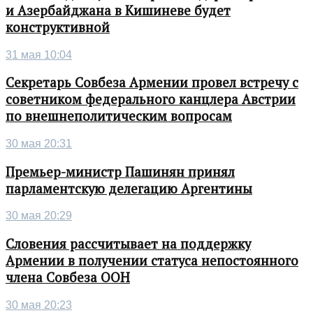
и Азербайджана в Кишиневе будет
конструктивной
31 мая 10:04
Секретарь Совбеза Армении провел встречу с
советником федерального канцлера Австрии
по внешнеполитическим вопросам
30 мая 20:31
Премьер-министр Пашинян принял
парламентскую делегацию Аргентины
30 мая 20:29
Словения рассчитывает на поддержку
Армении в получении статуса непостоянного
члена Совбеза ООН
30 мая 20:23