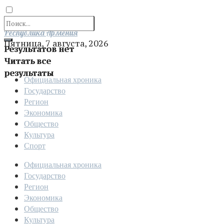
Отправить
Республика Армения
Пятница, 7 августа, 2026
Результатов нет
Читать все
результаты
Официальная хроника
Государство
Регион
Экономика
Общество
Культура
Спорт
Официальная хроника
Государство
Регион
Экономика
Общество
Культура