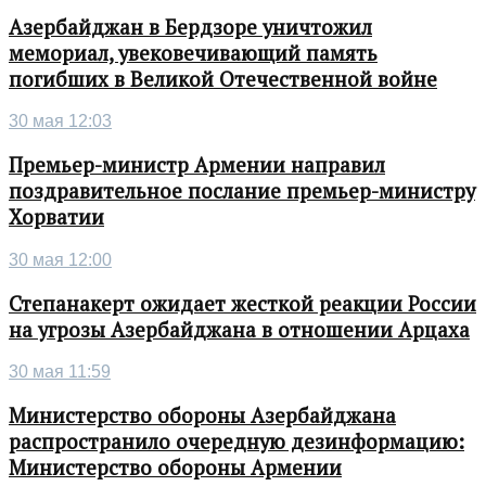
Азербайджан в Бердзоре уничтожил
мемориал, увековечивающий память
погибших в Великой Отечественной войне
30 мая 12:03
Премьер-министр Армении направил
поздравительное послание премьер-министру
Хорватии
30 мая 12:00
Степанакерт ожидает жесткой реакции России
на угрозы Азербайджана в отношении Арцаха
30 мая 11:59
Министерство обороны Азербайджана
распространило очередную дезинформацию:
Министерство обороны Армении