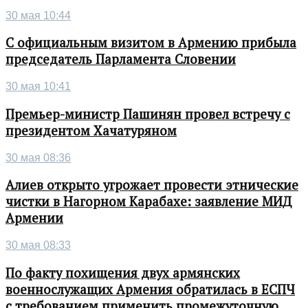
30 мая 10:44
С официальным визитом в Армению прибыла
председатель Парламента Словении
30 мая 10:41
Премьер-министр Пашинян провел встречу с
президентом Хачатуряном
30 мая 08:36
Алиев открыто угрожает провести этнические
чистки в Нагорном Карабахе: заявление МИД
Армении
30 мая 08:33
По факту похищения двух армянских
военнослужащих Армения обратилась в ЕСПЧ
с требованием применить промежуточную