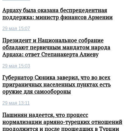
Арцаху была оказана беспрецедентная
поддержка: министр финансов Армении
29 мая 15:07
Президент и Национальное собрание
обладают первичным мандатом народа
Арцаха: ответ Степанакерта Алиеву
29 мая 15:03
Губернатор Сюника заверил, что во всех
приграничных населенных пунктах есть
оружие для самообороны
29 мая 13:11
Пашинян надеется, что процесс
нормализации армяно-турецких отношений
продолжится и после прошедших в Турции