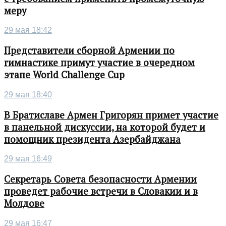
меру
29 мая 18:42
Представители сборной Армении по
гимнастике примут участие в очередном
этапе World Challenge Cup
29 мая 18:40
В Братиславе Армен Григорян примет участие
в панельной дискуссии, на которой будет и
помощник президента Азербайджана
29 мая 16:49
Секретарь Совета безопасности Армении
проведет рабочие встречи в Словакии и в
Молдове
29 мая 16:47