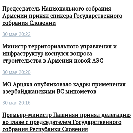
Председатель Национального собрания
Армении принял спикера Государственного
собрания Словении
30 мая 20:22
Министр территориального управления и
инфраструктур коснулся вопроса
строительства в Армении новой АЭС
30 мая 20:20
МО Арцаха опубликовало кадры применения
азербайджанскими ВС минометов
30 мая 20:16
Премьер-министр Пашинян принял делегацию
во главе с председателем Государственного
собрания Республики Словения