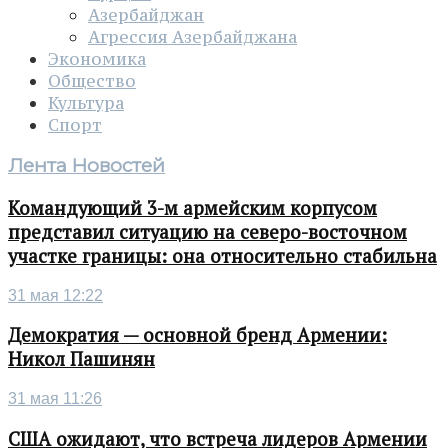
Азербайджан
Агрессия Азербайджана
Экономика
Общество
Культура
Спорт
Лента Новостей
Командующий 3-м армейским корпусом
представил ситуацию на северо-восточном
участке границы: она относительно стабильна
31 мая 12:22
Демократия — основной бренд Армении:
Никол Пашинян
31 мая 11:26
США ожидают, что встреча лидеров Армении