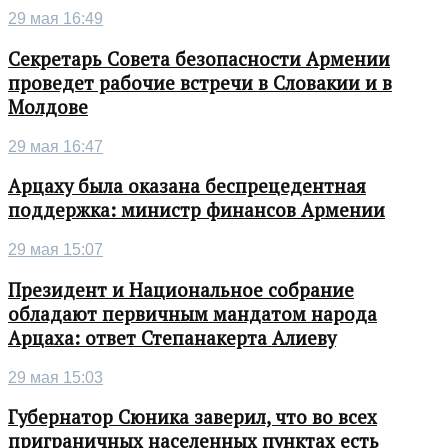
29 мая 16:49
Секретарь Совета безопасности Армении
проведет рабочие встречи в Словакии и в
Молдове
29 мая 16:47
Арцаху была оказана беспрецедентная
поддержка: министр финансов Армении
29 мая 15:07
Президент и Национальное собрание
обладают первичным мандатом народа
Арцаха: ответ Степанакерта Алиеву
29 мая 15:03
Губернатор Сюника заверил, что во всех
приграничных населенных пунктах есть