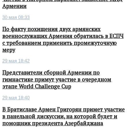
Армении
30 мая 08:33
По факту похищения двух армянских
военнослужащих Армения обратилась в ЕСПЧ
с требованием применить промежуточную
меру
29 мая 18:42
Представители сборной Армении по
гимнастике примут участие в очередном
этапе World Challenge Cup
29 мая 18:40
В Братиславе Армен Григорян примет участие
в панельной дискуссии, на которой будет и
помощник президента Азербайджана