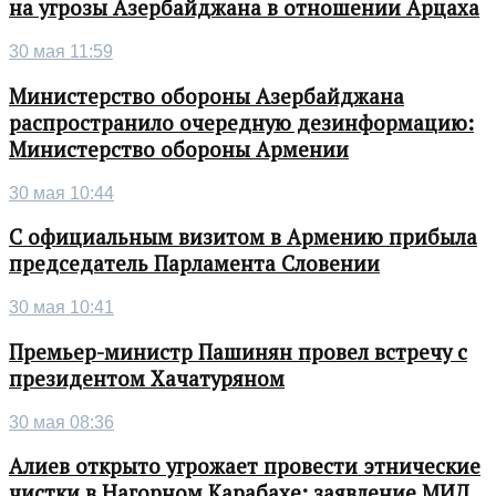
на угрозы Азербайджана в отношении Арцаха
30 мая 11:59
Министерство обороны Азербайджана
распространило очередную дезинформацию:
Министерство обороны Армении
30 мая 10:44
С официальным визитом в Армению прибыла
председатель Парламента Словении
30 мая 10:41
Премьер-министр Пашинян провел встречу с
президентом Хачатуряном
30 мая 08:36
Алиев открыто угрожает провести этнические
чистки в Нагорном Карабахе: заявление МИД