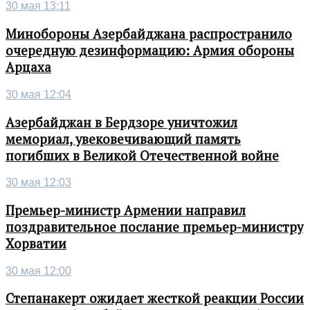
30 мая 13:11
Минобороны Азербайджана распространило
очередную дезинформацию: Армия обороны
Арцаха
30 мая 12:04
Азербайджан в Бердзоре уничтожил
мемориал, увековечивающий память
погибших в Великой Отечественной войне
30 мая 12:03
Премьер-министр Армении направил
поздравительное послание премьер-министру
Хорватии
30 мая 12:00
Степанакерт ожидает жесткой реакции России