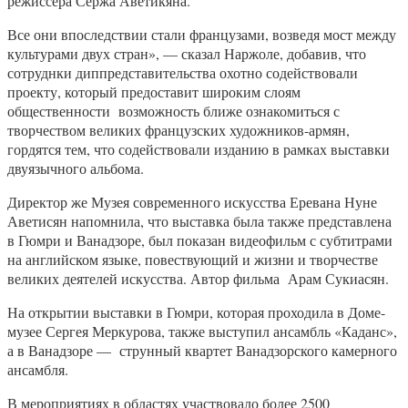
режиссера Сержа Аветикяна.
Все они впоследствии стали французами, возведя мост между
культурами двух стран», — сказал Наржоле, добавив, что
сотруднки диппредставительства охотно содействовали
проекту, который предоставит широким слоям
общественности возможность ближе ознакомиться с
творчеством великих французских художников-армян,
гордятся тем, что содействовали изданию в рамках выставки
двуязычного альбома.
Директор же Музея современного искусства Еревана Нуне
Аветисян напомнила, что выставка была также представлена
в Гюмри и Ванадзоре, был показан видеофильм с субтитрами
на английском языке, повествующий и жизни и творчестве
великих деятелей искусства. Автор фильма Арам Сукиасян.
На открытии выставки в Гюмри, которая проходила в Доме-
музее Сергея Меркурова, также выступил ансамбль «Каданс»,
а в Ванадзоре — струнный квартет Ванадзорского камерного
ансамбля.
В мероприятиях в областях участвовало более 2500