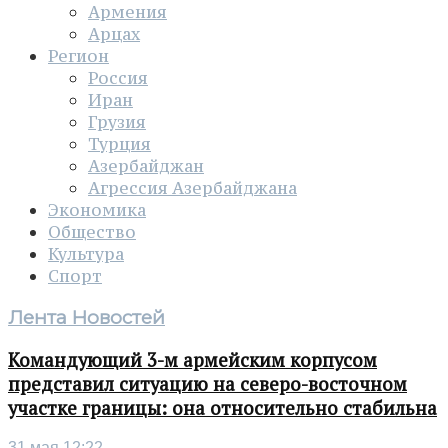
Армения
Арцах
Регион
Россия
Иран
Грузия
Турция
Азербайджан
Агрессия Азербайджана
Экономика
Общество
Культура
Спорт
Лента Новостей
Командующий 3-м армейским корпусом
представил ситуацию на северо-восточном
участке границы: она относительно стабильна
31 мая 12:22