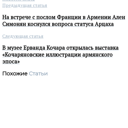
Предыдущая статья
На встрече с послом Франции в Армении Ален
Симонян коснулся вопроса статуса Арцаха
Следующая статья
В музее Ерванда Кочара открылась выставка
«Кочаряновские иллюстрации армянского
эпоса»
Похожие
Статьи