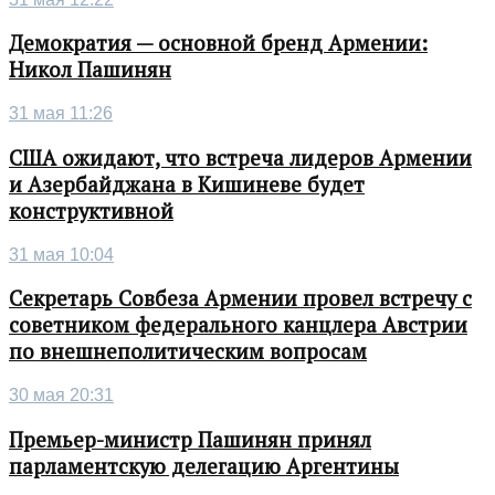
Демократия — основной бренд Армении:
Никол Пашинян
31 мая 11:26
США ожидают, что встреча лидеров Армении
и Азербайджана в Кишиневе будет
конструктивной
31 мая 10:04
Секретарь Совбеза Армении провел встречу с
советником федерального канцлера Австрии
по внешнеполитическим вопросам
30 мая 20:31
Премьер-министр Пашинян принял
парламентскую делегацию Аргентины