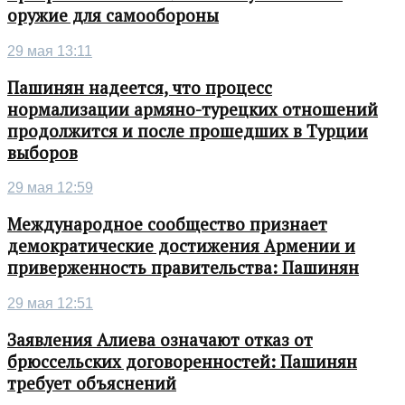
оружие для самообороны
29 мая 13:11
Пашинян надеется, что процесс
нормализации армяно-турецких отношений
продолжится и после прошедших в Турции
выборов
29 мая 12:59
Международное сообщество признает
демократические достижения Армении и
приверженность правительства: Пашинян
29 мая 12:51
Заявления Алиева означают отказ от
брюссельских договоренностей: Пашинян
требует объяснений