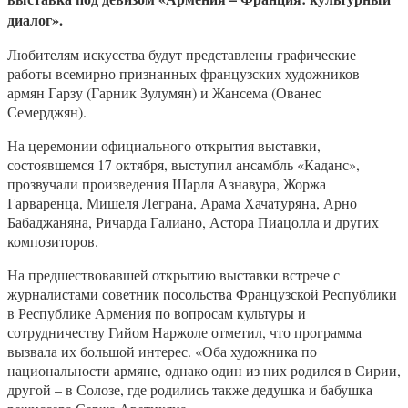
диалог».
Любителям искусства будут представлены графические
работы всемирно признанных французских художников-
армян Гарзу (Гарник Зулумян) и Жансема (Ованес
Семерджян).
На церемонии официального открытия выставки,
состоявшемся 17 октября, выступил ансамбль «Каданс»,
прозвучали произведения Шарля Азнавура, Жоржа
Гарваренца, Мишеля Леграна, Арама Хачатуряна, Арно
Бабаджаняна, Ричарда Галиано, Астора Пиацолла и других
композиторов.
На предшествовавшей открытию выставки встрече с
журналистами советник посольства Французской Республики
в Республике Армения по вопросам культуры и
сотрудничеству Гийом Наржоле отметил, что программа
вызвала их большой интерес. «Оба художника по
национальности армяне, однако один из них родился в Сирии,
другой – в Солозе, где родились также дедушка и бабушка