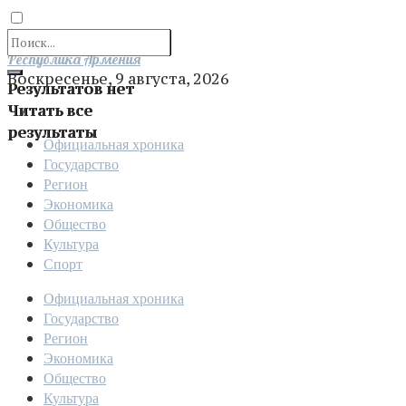
Отправить
Республика Армения
Воскресенье, 9 августа, 2026
Результатов нет
Читать все
результаты
Официальная хроника
Государство
Регион
Экономика
Общество
Культура
Спорт
Официальная хроника
Государство
Регион
Экономика
Общество
Культура