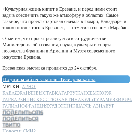
«Культурная жизнь кипит в Ереване, и перед нами стоит
задача обеспечить такую же атмосферу в областях. Самое
главное, что проект стартовал сначала в Гюмри, Ванадзоре, и
только после этого в Ереване», — отметила госпожа Марабян.
Отметим, что проект реализуется в сотрудничестве
Министерства образования, науки, культуры и спорта,
посольства Франции в Армении и Музея современного
искусства Еревана.
Ереванская выставка продлится до 24 октября.
Подписывайтесь на наш Телеграм канал
МЕТКИ:
АРНО
БАБАДЖАНЯН
ВЫСТАВКА
ГАРЗУ
ЖАНСЕМ
ЖОРЖ
ГАРВАРЕНЦ
ИСКУССТВО
КАРТИНА
КУЛЬТУРА
МУЗЕИ
РИЧ
ГАЛИАНО
ФРАНЦИЯ
ХУДОЖНИК
ШАРЛЬ АЗНАВУР
ПОДЕЛИТЬСЯ
16
ПОДЕЛИТЬСЯ
ТВИТ
10
Новости СМИ2