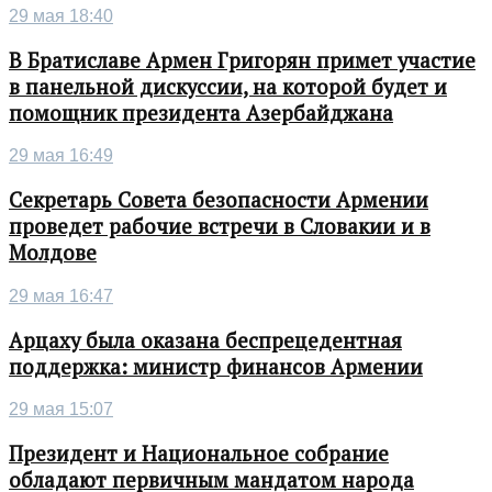
29 мая 18:40
В Братиславе Армен Григорян примет участие
в панельной дискуссии, на которой будет и
помощник президента Азербайджана
29 мая 16:49
Секретарь Совета безопасности Армении
проведет рабочие встречи в Словакии и в
Молдове
29 мая 16:47
Арцаху была оказана беспрецедентная
поддержка: министр финансов Армении
29 мая 15:07
Президент и Национальное собрание
обладают первичным мандатом народа