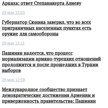
Арцаха: ответ Степанакерта Алиеву
29 мая 15:03
Губернатор Сюника заверил, что во всех
приграничных населенных пунктах есть
оружие для самообороны
29 мая 13:11
Пашинян надеется, что процесс
нормализации армяно-турецких отношений
продолжится и после прошедших в Турции
выборов
29 мая 12:59
Международное сообщество признает
демократические достижения Армении и
приверженность правительства: Пашинян