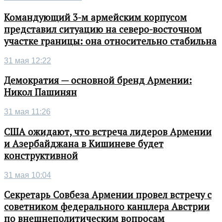
Командующий 3-м армейским корпусом
представил ситуацию на северо-восточном
участке границы: она относительно стабильна
31 мая 12:22
Демократия — основной бренд Армении:
Никол Пашинян
31 мая 11:26
США ожидают, что встреча лидеров Армении
и Азербайджана в Кишиневе будет
конструктивной
31 мая 10:04
Секретарь Совбеза Армении провел встречу с
советником федерального канцлера Австрии
по внешнеполитическим вопросам