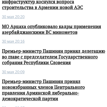
инфраструктур коснулся вопроса
строительства в Армении новой АЭС
30 мая 20:20
МО Арцаха опубликовало кадры применения
азербайджанскими ВС минометов
30 мая 20:16
Премьер-министр Пашинян принял делегацию
во главе с председателем Государственного
собрания Республики Словения
30 мая 20:09
Премьер-министр Пашинян принял
новоизбранных членов Центрального
правления Армянской либерально-
демократической партии