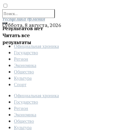
Отправить
Республика Армения
Суббота, 8 августа, 2026
Результатов нет
Читать все
результаты
Официальная хроника
Государство
Регион
Экономика
Общество
Культура
Спорт
Официальная хроника
Государство
Регион
Экономика
Общество
Культура