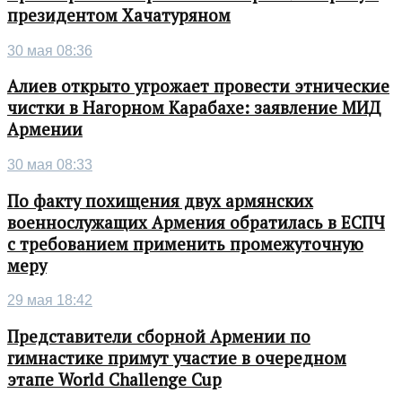
президентом Хачатуряном
30 мая 08:36
Алиев открыто угрожает провести этнические
чистки в Нагорном Карабахе: заявление МИД
Армении
30 мая 08:33
По факту похищения двух армянских
военнослужащих Армения обратилась в ЕСПЧ
с требованием применить промежуточную
меру
29 мая 18:42
Представители сборной Армении по
гимнастике примут участие в очередном
этапе World Challenge Cup