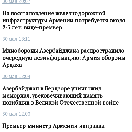
30 мая 20:07
На восстановление железнодорожной
инфраструктуры Армении потребуется около
2-3 лет: вице-премьер
30 мая 13:11
Минобороны Азербайджана распространило
очередную дезинформацию: Армия обороны
Арцаха
30 мая 12:04
Азербайджан в Бердзоре уничтожил
мемориал, увековечивающий память
погибших в Великой Отечественной войне
30 мая 12:03
Премьер-министр Армении направил