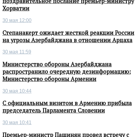
поздравительное послание премьер-министру
Хорватии
30 мая 12:00
Степанакерт ожидает жесткой реакции России
на угрозы Азербайджана в отношении Арцаха
30 мая 11:59
Министерство обороны Азербайджана
распространило очередную дезинформацию:
Министерство обороны Армении
30 мая 10:44
С официальным визитом в Армению прибыла
председатель Парламента Словении
30 мая 10:41
Премьер-министр Пашинян провел встречу с