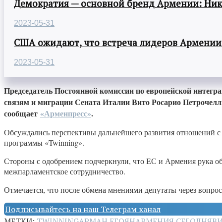
Демократия — основной бренд Армении: Ни
2023-05-31
США ожидают, что встреча лидеров Армении
2023-05-31
Председатель Постоянной комиссии по европейской интегр
связям и миграции Сената Италии Вито Росарио Петрочелл
сообщает
«Арменпресс»
.
Обсуждались перспективы дальнейшего развития отношений с 
программы «Twinning».
Стороны с одобрением подчеркнули, что ЕС и Армения рука об
межпарламентское сотрудничество.
Отмечается, что после обмена мнениями депутаты через вопро
Подписывайтесь на наш Телеграм канал
МЕТКИ:
TWINNING
АРМАН ЕГОЯН
АРМЕНИЯ СЕГОДНЯ
В