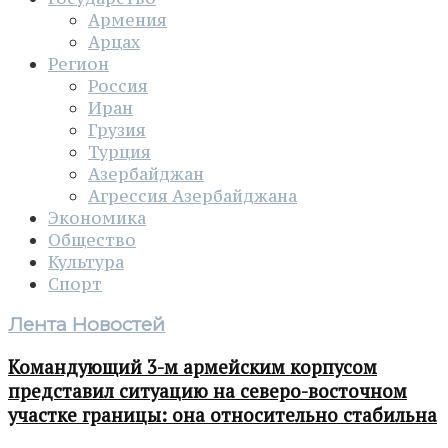
Армения
Арцах
Регион
Россия
Иран
Грузия
Турция
Азербайджан
Агрессия Азербайджана
Экономика
Общество
Культура
Спорт
Лента Новостей
Командующий 3-м армейским корпусом
представил ситуацию на северо-восточном
участке границы: она относительно стабильна