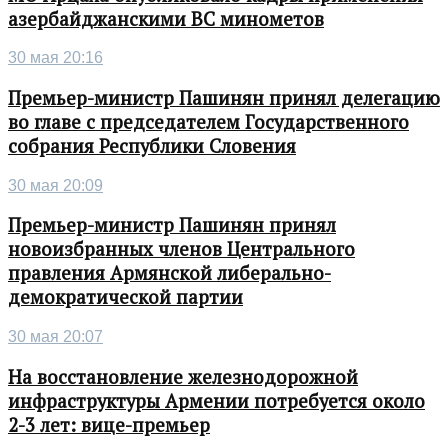
азербайджанскими ВС минометов
30 мая 20:16
Премьер-министр Пашинян принял делегацию
во главе с председателем Государственного
собрания Республики Словения
30 мая 20:09
Премьер-министр Пашинян принял
новоизбранных членов Центрального
правления Армянской либерально-
демократической партии
30 мая 20:07
На восстановление железнодорожной
инфраструктуры Армении потребуется около
2-3 лет: вице-премьер