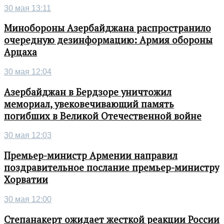
30 мая 13:11
Минобороны Азербайджана распространило
очередную дезинформацию: Армия обороны
Арцаха
30 мая 12:04
Азербайджан в Бердзоре уничтожил
мемориал, увековечивающий память
погибших в Великой Отечественной войне
30 мая 12:03
Премьер-министр Армении направил
поздравительное послание премьер-министру
Хорватии
30 мая 12:00
Степанакерт ожидает жесткой реакции России