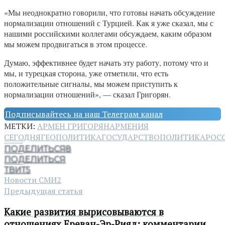
«Мы неоднократно говорили, что готовы начать обсуждение
нормализации отношений с Турцией. Как я уже сказал, мы с
нашими российскими коллегами обсуждаем, каким образом
мы можем продвигаться в этом процессе.
Думаю, эффективнее будет начать эту работу, потому что и
мы, и турецкая сторона, уже отметили, что есть
положительные сигналы, мы можем приступить к
нормализации отношений», — сказал Григорян.
Подписывайтесь на наш Телеграм канал
МЕТКИ:
АРМЕН ГРИГОРЯН
АРМЕНИЯ
СЕГОДНЯ
ГЕОПОЛИТИКА
ГОСУДАРСТВО
ПОЛИТИКА
РОС
ПОДЕЛИТЬСЯ
8
ПОДЕЛИТЬСЯ
ТВИТ
5
Новости СМИ2
Предыдущая статья
Какие развития вырисовываются в
отношениях Ереван-Эр-Рияд: комментарии