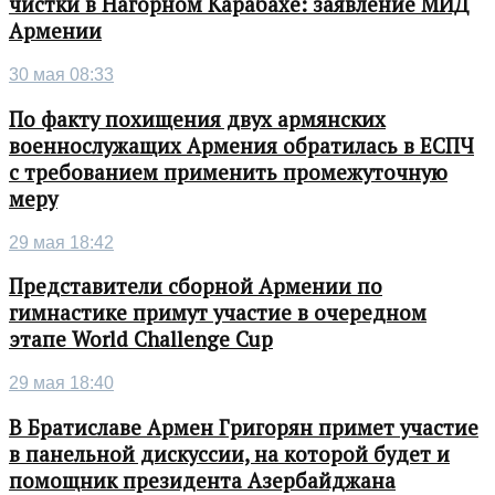
чистки в Нагорном Карабахе: заявление МИД
Армении
30 мая 08:33
По факту похищения двух армянских
военнослужащих Армения обратилась в ЕСПЧ
с требованием применить промежуточную
меру
29 мая 18:42
Представители сборной Армении по
гимнастике примут участие в очередном
этапе World Challenge Cup
29 мая 18:40
В Братиславе Армен Григорян примет участие
в панельной дискуссии, на которой будет и
помощник президента Азербайджана