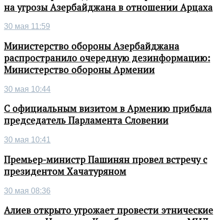
на угрозы Азербайджана в отношении Арцаха
30 мая 11:59
Министерство обороны Азербайджана
распространило очередную дезинформацию:
Министерство обороны Армении
30 мая 10:44
С официальным визитом в Армению прибыла
председатель Парламента Словении
30 мая 10:41
Премьер-министр Пашинян провел встречу с
президентом Хачатуряном
30 мая 08:36
Алиев открыто угрожает провести этнические