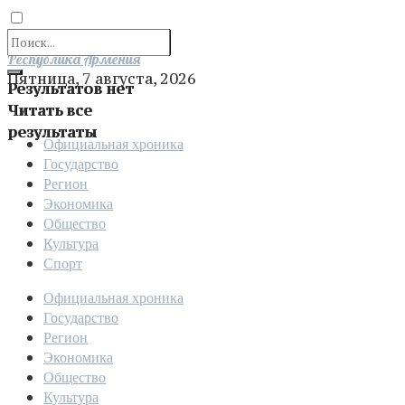
Отправить
Республика Армения
Пятница, 7 августа, 2026
Результатов нет
Читать все
результаты
Официальная хроника
Государство
Регион
Экономика
Общество
Культура
Спорт
Официальная хроника
Государство
Регион
Экономика
Общество
Культура