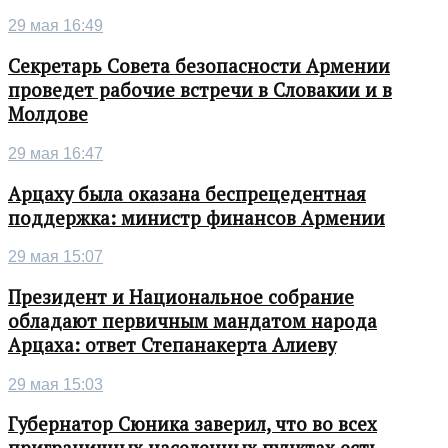
29 мая 16:49
Секретарь Совета безопасности Армении
проведет рабочие встречи в Словакии и в
Молдове
29 мая 16:47
Арцаху была оказана беспрецедентная
поддержка: министр финансов Армении
29 мая 15:07
Президент и Национальное собрание
обладают первичным мандатом народа
Арцаха: ответ Степанакерта Алиеву
29 мая 15:03
Губернатор Сюника заверил, что во всех