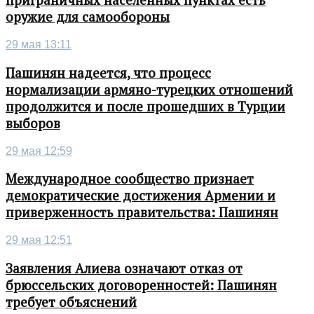
приграничных населенных пунктах есть
оружие для самообороны
29 мая 13:11
Пашинян надеется, что процесс
нормализации армяно-турецких отношений
продолжится и после прошедших в Турции
выборов
29 мая 12:59
Международное сообщество признает
демократические достижения Армении и
приверженность правительства: Пашинян
29 мая 12:51
Заявления Алиева означают отказ от
брюссельских договоренностей: Пашинян
требует объяснений