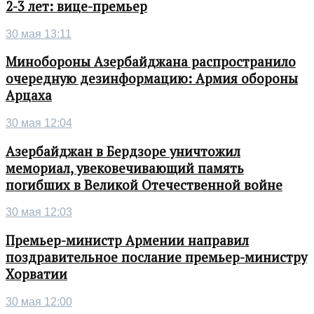
2-3 лет: вице-премьер
30 мая 13:11
Минобороны Азербайджана распространило
очередную дезинформацию: Армия обороны
Арцаха
30 мая 12:04
Азербайджан в Бердзоре уничтожил
мемориал, увековечивающий память
погибших в Великой Отечественной войне
30 мая 12:03
Премьер-министр Армении направил
поздравительное послание премьер-министру
Хорватии
30 мая 12:00