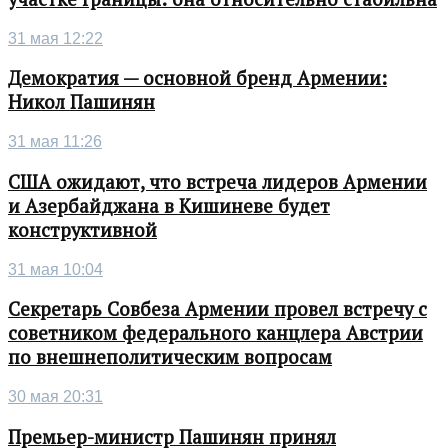
31 мая 12:22
Демократия — основной бренд Армении:
Никол Пашинян
31 мая 11:26
США ожидают, что встреча лидеров Армении
и Азербайджана в Кишиневе будет
конструктивной
31 мая 10:04
Секретарь Совбеза Армении провел встречу с
советником федерального канцлера Австрии
по внешнеполитическим вопросам
30 мая 20:31
Премьер-министр Пашинян принял