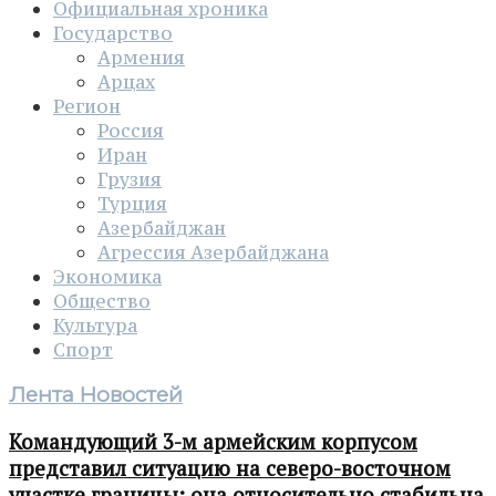
Официальная хроника
Государство
Армения
Арцах
Регион
Россия
Иран
Грузия
Турция
Азербайджан
Агрессия Азербайджана
Экономика
Общество
Культура
Спорт
Лента Новостей
Командующий 3-м армейским корпусом
представил ситуацию на северо-восточном
участке границы: она относительно стабильна