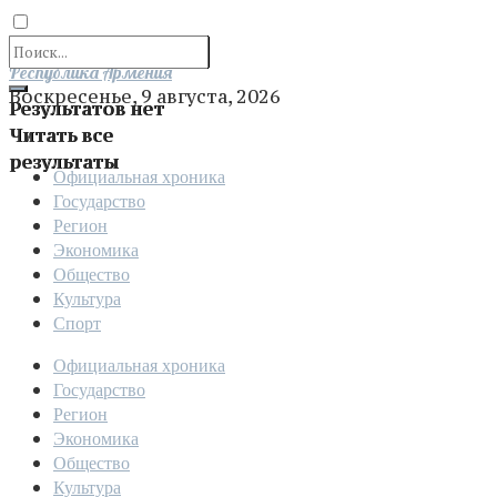
Отправить
Республика Армения
Воскресенье, 9 августа, 2026
Результатов нет
Читать все
результаты
Официальная хроника
Государство
Регион
Экономика
Общество
Культура
Спорт
Официальная хроника
Государство
Регион
Экономика
Общество
Культура