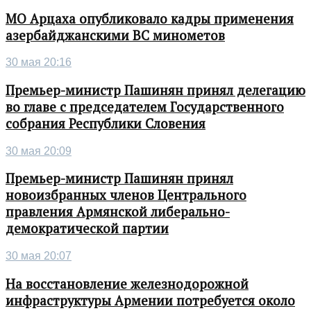
МО Арцаха опубликовало кадры применения
азербайджанскими ВС минометов
30 мая 20:16
Премьер-министр Пашинян принял делегацию
во главе с председателем Государственного
собрания Республики Словения
30 мая 20:09
Премьер-министр Пашинян принял
новоизбранных членов Центрального
правления Армянской либерально-
демократической партии
30 мая 20:07
На восстановление железнодорожной
инфраструктуры Армении потребуется около