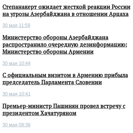
Степанакерт ожидает жесткой реакции России
на угрозы Азербайджана в отношении Арцаха
30 мая 11:59
Министерство обороны Азербайджана
распространило очередную дезинформацию:
Министерство обороны Армении
30 мая 10:44
С официальным визитом в Армению прибыла
председатель Парламента Словении
30 мая 10:41
Премьер-министр Пашинян провел встречу с
президентом Хачатуряном
30 мая 08:36