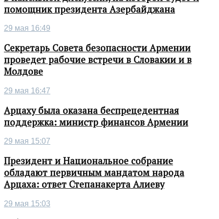
помощник президента Азербайджана
29 мая 16:49
Секретарь Совета безопасности Армении
проведет рабочие встречи в Словакии и в
Молдове
29 мая 16:47
Арцаху была оказана беспрецедентная
поддержка: министр финансов Армении
29 мая 15:07
Президент и Национальное собрание
обладают первичным мандатом народа
Арцаха: ответ Степанакерта Алиеву
29 мая 15:03