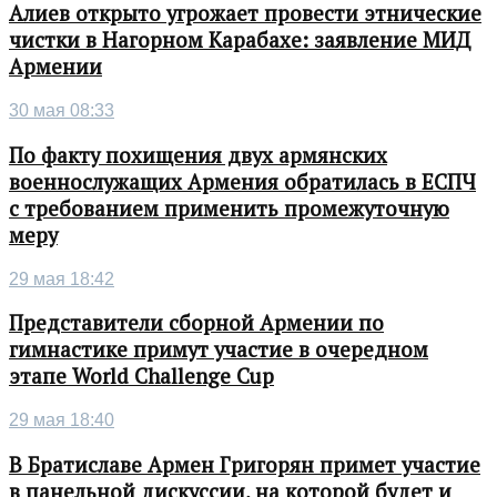
Алиев открыто угрожает провести этнические
чистки в Нагорном Карабахе: заявление МИД
Армении
30 мая 08:33
По факту похищения двух армянских
военнослужащих Армения обратилась в ЕСПЧ
с требованием применить промежуточную
меру
29 мая 18:42
Представители сборной Армении по
гимнастике примут участие в очередном
этапе World Challenge Cup
29 мая 18:40
В Братиславе Армен Григорян примет участие
в панельной дискуссии, на которой будет и