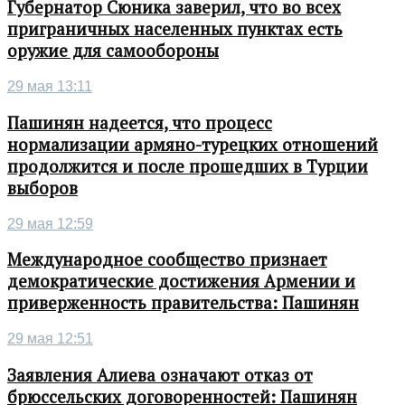
Губернатор Сюника заверил, что во всех
приграничных населенных пунктах есть
оружие для самообороны
29 мая 13:11
Пашинян надеется, что процесс
нормализации армяно-турецких отношений
продолжится и после прошедших в Турции
выборов
29 мая 12:59
Международное сообщество признает
демократические достижения Армении и
приверженность правительства: Пашинян
29 мая 12:51
Заявления Алиева означают отказ от
брюссельских договоренностей: Пашинян