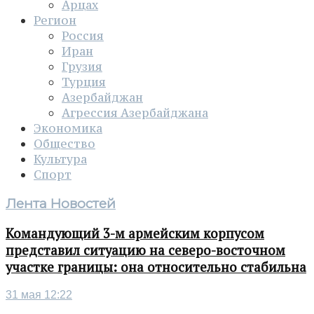
Арцах
Регион
Россия
Иран
Грузия
Турция
Азербайджан
Агрессия Азербайджана
Экономика
Общество
Культура
Спорт
Лента Новостей
Командующий 3-м армейским корпусом
представил ситуацию на северо-восточном
участке границы: она относительно стабильна
31 мая 12:22