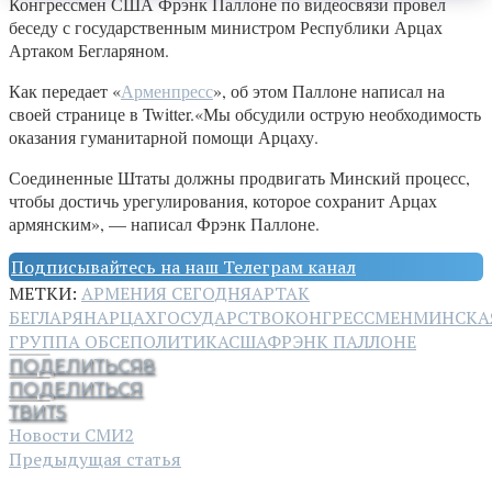
Конгрессмен США Фрэнк Паллоне по видеосвязи провел
беседу с государственным министром Республики Арцах
Артаком Бегларяном.
Как передает «
Арменпресс
», об этом Паллоне написал на
своей странице в Twitter.«Мы обсудили острую необходимость
оказания гуманитарной помощи Арцаху.
Соединенные Штаты должны продвигать Минский процесс,
чтобы достичь урегулирования, которое сохранит Арцах
армянским», — написал Фрэнк Паллоне.
Подписывайтесь на наш Телеграм канал
МЕТКИ:
АРМЕНИЯ СЕГОДНЯ
АРТАК
БЕГЛАРЯН
АРЦАХ
ГОСУДАРСТВО
КОНГРЕССМЕН
МИНСКА
ГРУППА ОБСЕ
ПОЛИТИКА
США
ФРЭНК ПАЛЛОНЕ
ПОДЕЛИТЬСЯ
8
ПОДЕЛИТЬСЯ
ТВИТ
5
Новости СМИ2
Предыдущая статья