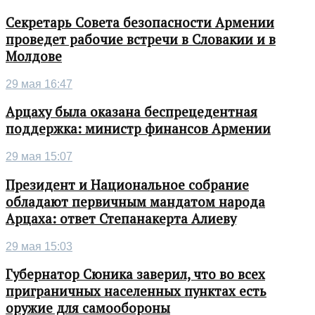
Секретарь Совета безопасности Армении
проведет рабочие встречи в Словакии и в
Молдове
29 мая 16:47
Арцаху была оказана беспрецедентная
поддержка: министр финансов Армении
29 мая 15:07
Президент и Национальное собрание
обладают первичным мандатом народа
Арцаха: ответ Степанакерта Алиеву
29 мая 15:03
Губернатор Сюника заверил, что во всех
приграничных населенных пунктах есть
оружие для самообороны