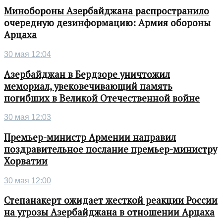
Минобороны Азербайджана распространило
очередную дезинформацию: Армия обороны
Арцаха
30 мая 12:04
Азербайджан в Бердзоре уничтожил
мемориал, увековечивающий память
погибших в Великой Отечественной войне
30 мая 12:03
Премьер-министр Армении направил
поздравительное послание премьер-министру
Хорватии
30 мая 12:00
Степанакерт ожидает жесткой реакции России
на угрозы Азербайджана в отношении Арцаха