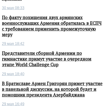
30 мая 08:33
По факту похищения двух армянских
военнослужащих Армения обратилась в ЕСПЧ
с требованием применить промежуточную
меру
29 мая 18:42
Представители сборной Армении по
гимнастике примут участие в очередном
этапе World Challenge Cup
29 мая 18:40
В Братиславе Армен Григорян примет участие
в панельной дискуссии, на которой будет и
помощник президента Азербайджана
29 мая 16:49