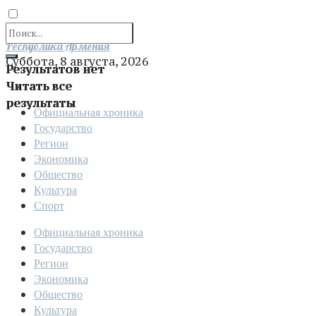
Отправить
Республика Армения
Суббота, 8 августа, 2026
Результатов нет
Читать все
результаты
Официальная хроника
Государство
Регион
Экономика
Общество
Культура
Спорт
Официальная хроника
Государство
Регион
Экономика
Общество
Культура