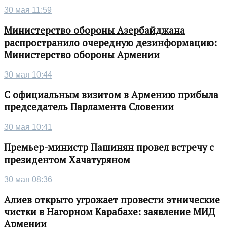
30 мая 11:59
Министерство обороны Азербайджана
распространило очередную дезинформацию:
Министерство обороны Армении
30 мая 10:44
С официальным визитом в Армению прибыла
председатель Парламента Словении
30 мая 10:41
Премьер-министр Пашинян провел встречу с
президентом Хачатуряном
30 мая 08:36
Алиев открыто угрожает провести этнические
чистки в Нагорном Карабахе: заявление МИД
Армении