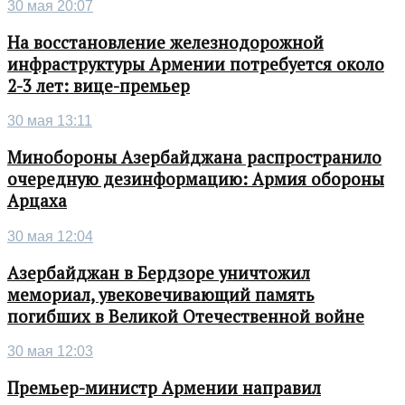
30 мая 20:07
На восстановление железнодорожной
инфраструктуры Армении потребуется около
2-3 лет: вице-премьер
30 мая 13:11
Минобороны Азербайджана распространило
очередную дезинформацию: Армия обороны
Арцаха
30 мая 12:04
Азербайджан в Бердзоре уничтожил
мемориал, увековечивающий память
погибших в Великой Отечественной войне
30 мая 12:03
Премьер-министр Армении направил