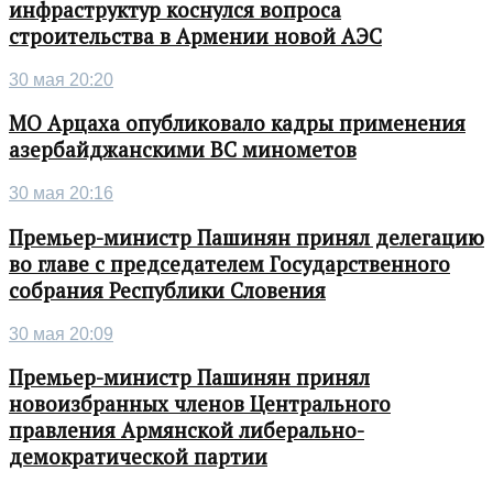
инфраструктур коснулся вопроса
строительства в Армении новой АЭС
30 мая 20:20
МО Арцаха опубликовало кадры применения
азербайджанскими ВС минометов
30 мая 20:16
Премьер-министр Пашинян принял делегацию
во главе с председателем Государственного
собрания Республики Словения
30 мая 20:09
Премьер-министр Пашинян принял
новоизбранных членов Центрального
правления Армянской либерально-
демократической партии