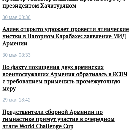
президентом Хачатуряном
30 мая 08:36
Алиев открыто угрожает провести этнические
чистки в Нагорном Карабахе: заявление МИД
Армении
30 мая 08:33
По факту похищения двух армянских
военнослужащих Армения обратилась в ЕСПЧ
с требованием применить промежуточную
меру
29 мая 18:42
Представители сборной Армении по
гимнастике примут участие в очередном
этапе World Challenge Cup