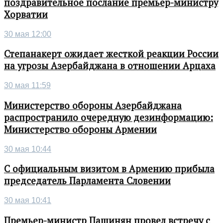
поздравительное послание премьер-министру
Хорватии
30 мая 12:00
Степанакерт ожидает жесткой реакции России
на угрозы Азербайджана в отношении Арцаха
30 мая 11:59
Министерство обороны Азербайджана
распространило очередную дезинформацию:
Министерство обороны Армении
30 мая 10:44
С официальным визитом в Армению прибыла
председатель Парламента Словении
30 мая 10:41
Премьер-министр Пашинян провел встречу с