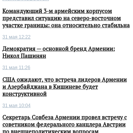
Командующий 3-м армейским корпусом
представил ситуацию на северо-восточном
участке границы: она относительно стабильна
31 мая 12:22
Демократия — основной бренд Армении:
Никол Пашинян
31 мая 11:26
США ожидают, что встреча лидеров Армении
и Азербайджана в Кишиневе будет
конструктивной
31 мая 10:04
Секретарь Совбеза Армении провел встречу с
советником федерального канцлера Австрии
по внешнеполитическим вопросам