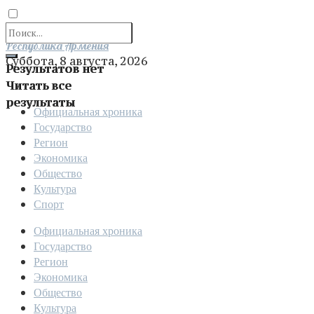
Отправить
Республика Армения
Суббота, 8 августа, 2026
Результатов нет
Читать все
результаты
Официальная хроника
Государство
Регион
Экономика
Общество
Культура
Спорт
Официальная хроника
Государство
Регион
Экономика
Общество
Культура