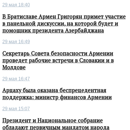
29 мая 18:40
В Братиславе Армен Григорян примет участие
в панельной дискуссии, на которой будет и
помощник президента Азербайджана
29 мая 16:49
Секретарь Совета безопасности Армении
проведет рабочие встречи в Словакии и в
Молдове
29 мая 16:47
Арцаху была оказана беспрецедентная
поддержка: министр финансов Армении
29 мая 15:07
Президент и Национальное собрание
обладают первичным мандатом народа