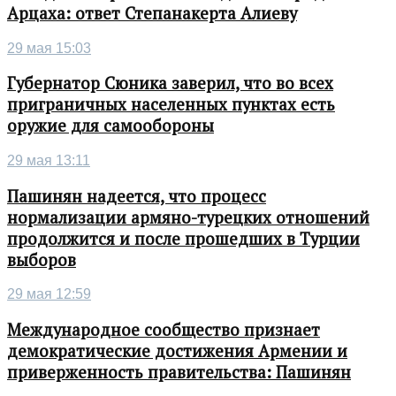
Арцаха: ответ Степанакерта Алиеву
29 мая 15:03
Губернатор Сюника заверил, что во всех
приграничных населенных пунктах есть
оружие для самообороны
29 мая 13:11
Пашинян надеется, что процесс
нормализации армяно-турецких отношений
продолжится и после прошедших в Турции
выборов
29 мая 12:59
Международное сообщество признает
демократические достижения Армении и
приверженность правительства: Пашинян