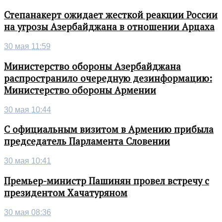
Степанакерт ожидает жесткой реакции России
на угрозы Азербайджана в отношении Арцаха
30 мая 11:59
Министерство обороны Азербайджана
распространило очередную дезинформацию:
Министерство обороны Армении
30 мая 10:44
С официальным визитом в Армению прибыла
председатель Парламента Словении
30 мая 10:41
Премьер-министр Пашинян провел встречу с
президентом Хачатуряном
30 мая 08:36