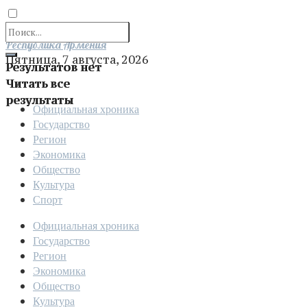
Отправить
Республика Армения
Пятница, 7 августа, 2026
Результатов нет
Читать все
результаты
Официальная хроника
Государство
Регион
Экономика
Общество
Культура
Спорт
Официальная хроника
Государство
Регион
Экономика
Общество
Культура