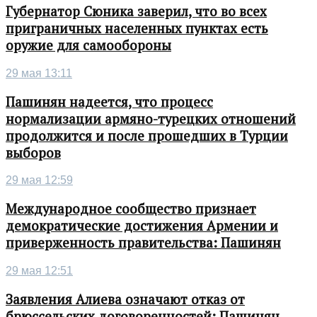
Губернатор Сюника заверил, что во всех
приграничных населенных пунктах есть
оружие для самообороны
29 мая 13:11
Пашинян надеется, что процесс
нормализации армяно-турецких отношений
продолжится и после прошедших в Турции
выборов
29 мая 12:59
Международное сообщество признает
демократические достижения Армении и
приверженность правительства: Пашинян
29 мая 12:51
Заявления Алиева означают отказ от
брюссельских договоренностей: Пашинян