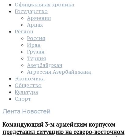
Официальная хроника
Государство
Армения
Арцах
Регион
Россия
Иран
Грузия
Турция
Азербайджан
Агрессия Азербайджана
Экономика
Общество
Культура
Спорт
Лента Новостей
Командующий 3-м армейским корпусом
представил ситуацию на северо-восточном