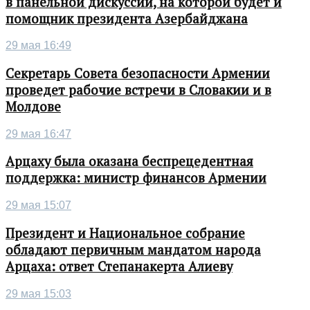
в панельной дискуссии, на которой будет и
помощник президента Азербайджана
29 мая 16:49
Секретарь Совета безопасности Армении
проведет рабочие встречи в Словакии и в
Молдове
29 мая 16:47
Арцаху была оказана беспрецедентная
поддержка: министр финансов Армении
29 мая 15:07
Президент и Национальное собрание
обладают первичным мандатом народа
Арцаха: ответ Степанакерта Алиеву
29 мая 15:03