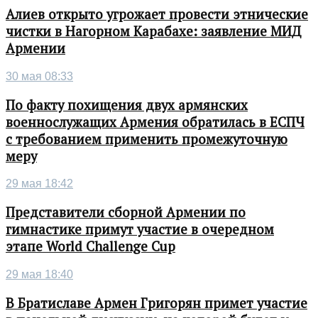
Алиев открыто угрожает провести этнические
чистки в Нагорном Карабахе: заявление МИД
Армении
30 мая 08:33
По факту похищения двух армянских
военнослужащих Армения обратилась в ЕСПЧ
с требованием применить промежуточную
меру
29 мая 18:42
Представители сборной Армении по
гимнастике примут участие в очередном
этапе World Challenge Cup
29 мая 18:40
В Братиславе Армен Григорян примет участие