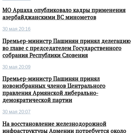
МО Арцаха опубликовало кадры применения
азербайджанскими ВС минометов
30 мая 20:16
Премьер-министр Пашинян принял делегацию
во главе с председателем Государственного
собрания Республики Словения
30 мая 20:09
Премьер-министр Пашинян принял
новоизбранных членов Центрального
правления Армянской либерально-
демократической партии
30 мая 20:07
На восстановление железнодорожной
инфраструктуры Армении потребуется около