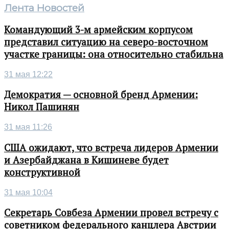
Лента Новостей
Командующий 3-м армейским корпусом
представил ситуацию на северо-восточном
участке границы: она относительно стабильна
31 мая 12:22
Демократия — основной бренд Армении:
Никол Пашинян
31 мая 11:26
США ожидают, что встреча лидеров Армении
и Азербайджана в Кишиневе будет
конструктивной
31 мая 10:04
Секретарь Совбеза Армении провел встречу с
советником федерального канцлера Австрии