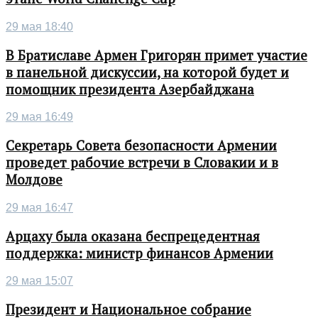
29 мая 18:40
В Братиславе Армен Григорян примет участие
в панельной дискуссии, на которой будет и
помощник президента Азербайджана
29 мая 16:49
Секретарь Совета безопасности Армении
проведет рабочие встречи в Словакии и в
Молдове
29 мая 16:47
Арцаху была оказана беспрецедентная
поддержка: министр финансов Армении
29 мая 15:07
Президент и Национальное собрание