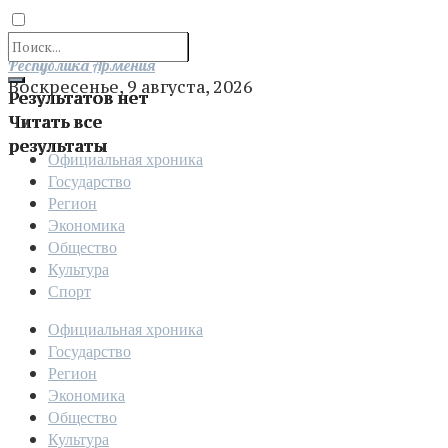
Отправить
Республика Армения
Воскресенье, 9 августа, 2026
Результатов нет
Читать все
результаты
Официальная хроника
Государство
Регион
Экономика
Общество
Культура
Спорт
Официальная хроника
Государство
Регион
Экономика
Общество
Культура