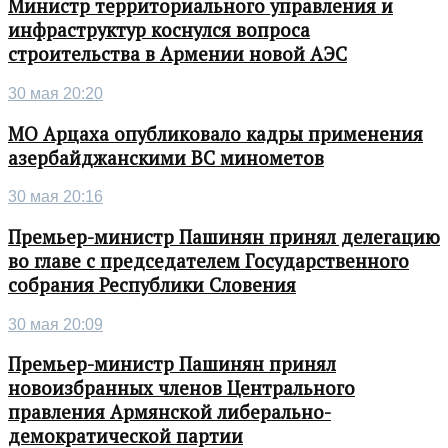
Министр территориального управления и
инфраструктур коснулся вопроса
строительства в Армении новой АЭС
30 мая 20:20
МО Арцаха опубликовало кадры применения
азербайджанскими ВС минометов
30 мая 20:16
Премьер-министр Пашинян принял делегацию
во главе с председателем Государственного
собрания Республики Словения
30 мая 20:09
Премьер-министр Пашинян принял
новоизбранных членов Центрального
правления Армянской либерально-
демократической партии