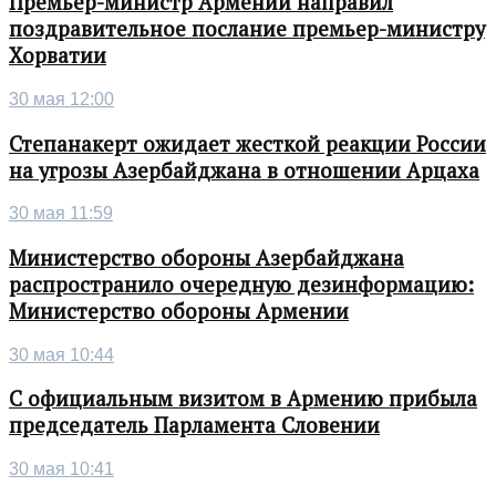
Премьер-министр Армении направил
поздравительное послание премьер-министру
Хорватии
30 мая 12:00
Степанакерт ожидает жесткой реакции России
на угрозы Азербайджана в отношении Арцаха
30 мая 11:59
Министерство обороны Азербайджана
распространило очередную дезинформацию:
Министерство обороны Армении
30 мая 10:44
С официальным визитом в Армению прибыла
председатель Парламента Словении
30 мая 10:41