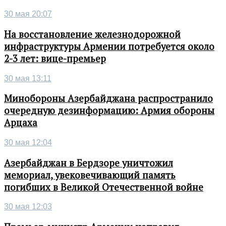
30 мая 20:07
На восстановление железнодорожной
инфраструктуры Армении потребуется около
2-3 лет: вице-премьер
30 мая 13:11
Минобороны Азербайджана распространило
очередную дезинформацию: Армия обороны
Арцаха
30 мая 12:04
Азербайджан в Бердзоре уничтожил
мемориал, увековечивающий память
погибших в Великой Отечественной войне
30 мая 12:03