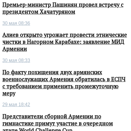
Премьер-министр Пашинян провел встречу с
президентом Хачатуряном
30 мая 08:36
Алиев открыто угрожает провести этнические
чистки в Нагорном Карабахе: заявление МИД
Армении
30 мая 08:33
По факту похищения двух армянских
военнослужащих Армения обратилась в ЕСПЧ
с требованием применить промежуточную
меру
29 мая 18:42
Представители сборной Армении по
гимнастике примут участие в очередном
этапе World Challenge Cup