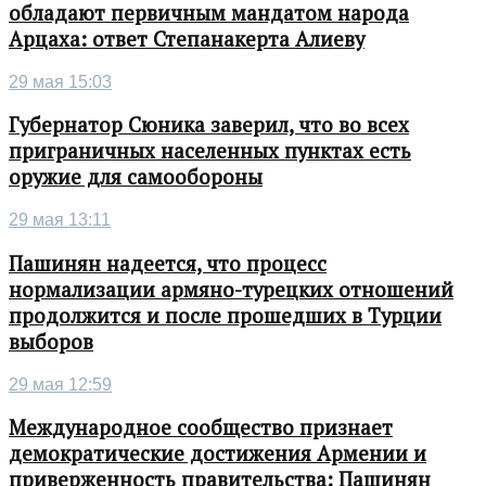
обладают первичным мандатом народа
Арцаха: ответ Степанакерта Алиеву
29 мая 15:03
Губернатор Сюника заверил, что во всех
приграничных населенных пунктах есть
оружие для самообороны
29 мая 13:11
Пашинян надеется, что процесс
нормализации армяно-турецких отношений
продолжится и после прошедших в Турции
выборов
29 мая 12:59
Международное сообщество признает
демократические достижения Армении и
приверженность правительства: Пашинян