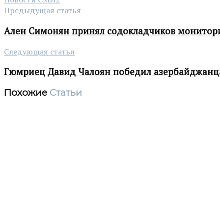
Предыдущая статья
Ален Симонян принял содокладчиков монитор
Следующая статья
Гюмриец Давид Чалоян победил азербайджанц
Похожие
Статьи