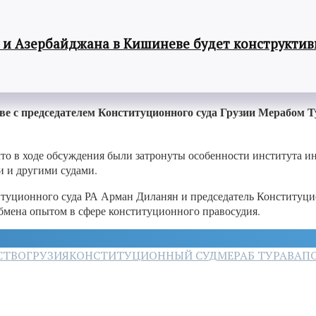
 и Азербайджана в Кишиневе будет конструкти
е с председателем Конституционного суда Грузии Мерабом Ту
что в ходе обсуждения были затронуты особенности института 
 и другими судами.
итуционного суда РА Арман Диланян и председатель Конституци
мена опытом в сфере конституционного правосудия.
СТВО
ГРУЗИЯ
КОНСТИТУЦИОННЫЙ СУД
МЕРАБ ТУРАВА
П