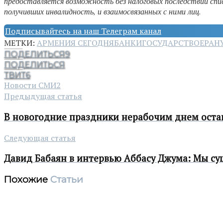
предоставляется возможность без налоговых последствий спис
получивших инвалидность, и взаимосвязанных с ними лиц.
Подписывайтесь на наш Телеграм канал
МЕТКИ:
АРМЕНИЯ СЕГОДНЯ
БАНКИ
ГОСУДАРСТВО
ЕРАН
ПОДЕЛИТЬСЯ
9
ПОДЕЛИТЬСЯ
ТВИТ
6
Новости СМИ2
Предыдущая статья
В новогодние праздники нерабочим днем остан
Следующая статья
Давид Бабаян в интервью Аббасу Джума: Мы сущ
Похожие
Статьи