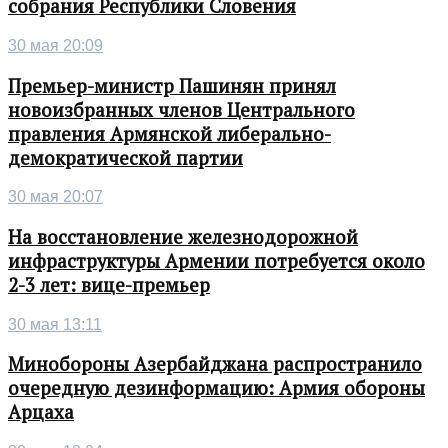
собрания Республики Словения
30 мая 20:09
Премьер-министр Пашинян принял
новоизбранных членов Центрального
правления Армянской либерально-
демократической партии
30 мая 20:07
На восстановление железнодорожной
инфраструктуры Армении потребуется около
2-3 лет: вице-премьер
30 мая 13:11
Минобороны Азербайджана распространило
очередную дезинформацию: Армия обороны
Арцаха