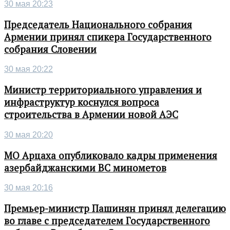
30 мая 20:23
Председатель Национального собрания
Армении принял спикера Государственного
собрания Словении
30 мая 20:22
Министр территориального управления и
инфраструктур коснулся вопроса
строительства в Армении новой АЭС
30 мая 20:20
МО Арцаха опубликовало кадры применения
азербайджанскими ВС минометов
30 мая 20:16
Премьер-министр Пашинян принял делегацию
во главе с председателем Государственного