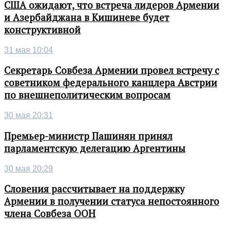
США ожидают, что встреча лидеров Армении
и Азербайджана в Кишиневе будет
конструктивной
31 мая 10:04
Секретарь Совбеза Армении провел встречу с
советником федерального канцлера Австрии
по внешнеполитическим вопросам
30 мая 20:31
Премьер-министр Пашинян принял
парламентскую делегацию Аргентины
30 мая 20:29
Словения рассчитывает на поддержку
Армении в получении статуса непостоянного
члена Совбеза ООН