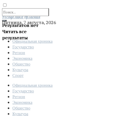
Отправить
Республика Армения
Пятница, 7 августа, 2026
Результатов нет
Читать все
результаты
Официальная хроника
Государство
Регион
Экономика
Общество
Культура
Спорт
Официальная хроника
Государство
Регион
Экономика
Общество
Культура