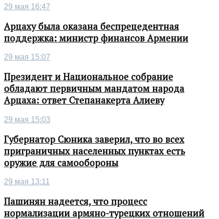
29 мая 16:47
Арцаху была оказана беспрецедентная
поддержка: министр финансов Армении
29 мая 15:07
Президент и Национальное собрание
обладают первичным мандатом народа
Арцаха: ответ Степанакерта Алиеву
29 мая 15:03
Губернатор Сюника заверил, что во всех
приграничных населенных пунктах есть
оружие для самообороны
29 мая 13:11
Пашинян надеется, что процесс
нормализации армяно-турецких отношений