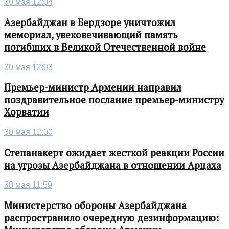
30 мая 12:04
Азербайджан в Бердзоре уничтожил
мемориал, увековечивающий память
погибших в Великой Отечественной войне
30 мая 12:03
Премьер-министр Армении направил
поздравительное послание премьер-министру
Хорватии
30 мая 12:00
Степанакерт ожидает жесткой реакции России
на угрозы Азербайджана в отношении Арцаха
30 мая 11:59
Министерство обороны Азербайджана
распространило очередную дезинформацию: