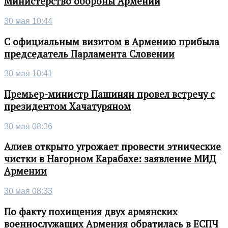
Министерство обороны Армении
30 мая 10:44
С официальным визитом в Армению прибыла
председатель Парламента Словении
30 мая 10:41
Премьер-министр Пашинян провел встречу с
президентом Хачатуряном
30 мая 08:36
Алиев открыто угрожает провести этнические
чистки в Нагорном Карабахе: заявление МИД
Армении
30 мая 08:33
По факту похищения двух армянских
военнослужащих Армения обратилась в ЕСПЧ