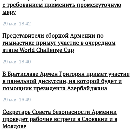
с требованием применить промежуточную
меру
29 мая 18:42
Представители сборной Армении по
гимнастике примут участие в очередном
этапе World Challenge Cup
29 мая 18:40
В Братиславе Армен Григорян примет участие
в панельной дискуссии, на которой будет и
помощник президента Азербайджана
29 мая 16:49
Секретарь Совета безопасности Армении
проведет рабочие встречи в Словакии и в
Молдове