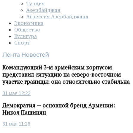
Турция
Азербайджан
Агрессия Азербайджана
Экономика
Общество
Культура
Спорт
Лента Новостей
Командующий 3-м армейским корпусом
представил ситуацию на северо-восточном
участке границы: она относительно стабильна
31 мая 12:22
Демократия — основной бренд Армении:
Никол Пашинян
31 мая 11:26