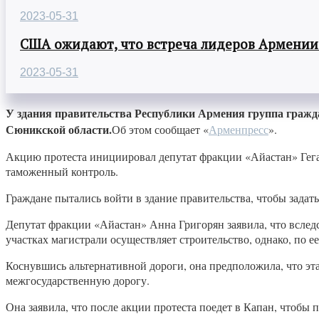
2023-05-31
США ожидают, что встреча лидеров Армении
2023-05-31
У здания правительства Республики Армения группа гражд
Сюникской области.
Об этом сообщает «
Арменпресс
».
Акцию протеста инициировал депутат фракции «Айастан» Гегам
таможенный контроль.
Граждане пытались войти в здание правительства, чтобы задат
Депутат фракции «Айастан» Анна Григорян заявила, что вследст
участках магистрали осуществляет строительство, однако, по ее
Коснувшись альтернативной дороги, она предположила, что эта
межгосударственную дорогу.
Она заявила, что после акции протеста поедет в Капан, чтобы 