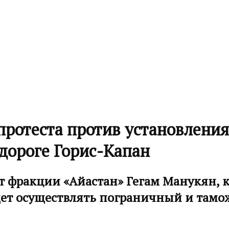
 протеста против установлени
дороге Горис-Капан
фракции «Айастан» Гегам Манукян, ког
дет осуществлять пограничный и тамо