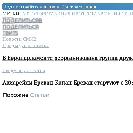
Подписывайтесь на наш Телеграм канал
МЕТКИ:
АВТОДОРОГА
АКЦИЯ ПРОТЕСТА
АРМЕНИЯ СЕГ
ПОДЕЛИТЬСЯ
8
ПОДЕЛИТЬСЯ
ТВИТ
5
Новости СМИ2
Предыдущая статья
В Европарламенте реорганизована группа дру
Следующая статья
Авиарейсы Ереван-Капан-Ереван стартуют с 20 
Похожие
Статьи