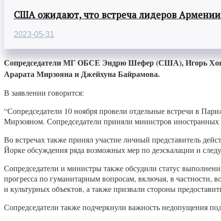
США ожидают, что встреча лидеров Армении
2023-05-31
Сопредседатели МГ ОБСЕ Эндрю Шефер (США), Игорь Ховае
Арарата Мирзояна и Джейхуна Байрамова.
В заявлении говорится:
“Сопредседатели 10 ноября провели отдельные встречи в Па
Мирзояном. Сопредседатели приняли министров иностранных 
Во встречах также принял участие личный представитель де
Йорке обсуждения ряда возможных мер по деэскалации и следу
Сопредседатели и министры также обсудили статус выполнения 
прогресса по гуманитарным вопросам, включая, в частности, 
и культурных объектов, а также призвали стороны предостав
Сопредседатели также подчеркнули важность недопущения под