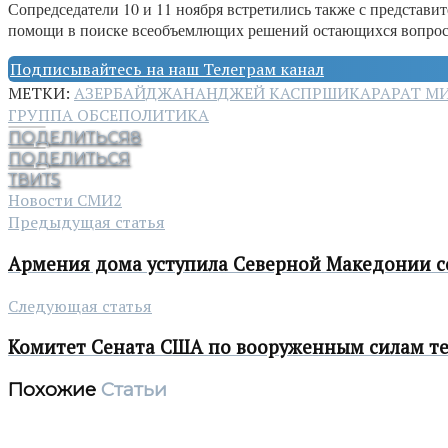
Сопредседатели 10 и 11 ноября встретились также с представ
помощи в поиске всеобъемлющих решений остающихся вопросов
Подписывайтесь на наш Телеграм канал
МЕТКИ:
АЗЕРБАЙДЖАН
АНДЖЕЙ КАСПРШИК
АРАРАТ М
ГРУППА ОБСЕ
ПОЛИТИКА
ПОДЕЛИТЬСЯ
8
ПОДЕЛИТЬСЯ
ТВИТ
5
Новости СМИ2
Предыдущая статья
Армения дома уступила Северной Македонии со
Следующая статья
Комитет Сената США по вооруженным силам т
Похожие
Статьи