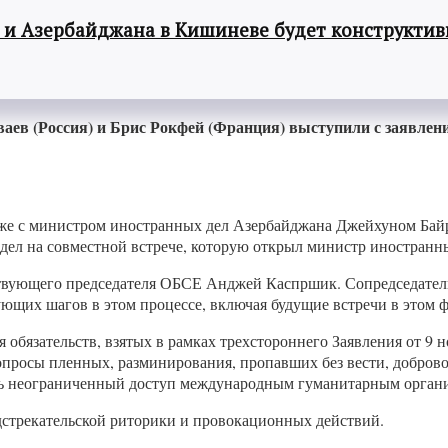
 и Азербайджана в Кишиневе будет конструкти
в (Россия) и Брис Рокфей (Франция) выступили с заявлен
риже с министром иностранных дел Азербайджана Джейхуном Б
дел на совместной встрече, которую открыл министр иностран
йствующего председателя ОБСЕ Анджей Каспршик. Сопредседате
ющих шагов в этом процессе, включая будущие встречи в этом ф
обязательств, взятых в рамках трехстороннего Заявления от 9 
вопросы пленных, разминирования, пропавших без вести, добро
ить неограниченный доступ международным гуманитарным орган
стрекательской риторики и провокационных действий.