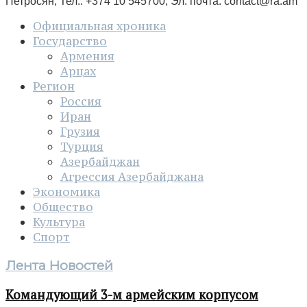
Петросян, Тел.: +374 10 545700, Эл. почта:
contact@ra.am
Официальная хроника
Государство
Армения
Арцах
Регион
Россия
Иран
Грузия
Турция
Азербайджан
Агрессия Азербайджана
Экономика
Общество
Культура
Спорт
Лента Новостей
Командующий 3-м армейским корпусом