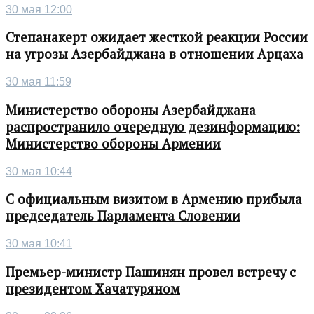
30 мая 12:00
Степанакерт ожидает жесткой реакции России
на угрозы Азербайджана в отношении Арцаха
30 мая 11:59
Министерство обороны Азербайджана
распространило очередную дезинформацию:
Министерство обороны Армении
30 мая 10:44
С официальным визитом в Армению прибыла
председатель Парламента Словении
30 мая 10:41
Премьер-министр Пашинян провел встречу с
президентом Хачатуряном