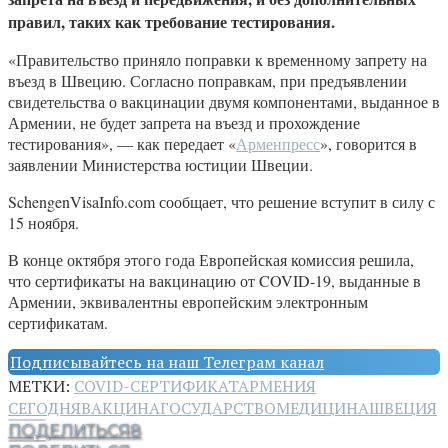
правил, таких как требование тестирования.
«Правительство приняло поправки к временному запрету на
въезд в Швецию. Согласно поправкам, при предъявлении
свидетельства о вакцинации двумя компонентами, выданное в
Армении, не будет запрета на въезд и прохождение
тестирования», — как передает «
Арменпресс
», говорится в
заявлении Министерства юстиции Швеции.
SchengenVisaInfo.com сообщает, что решение вступит в силу с
15 ноября.
В конце октября этого года Европейская комиссия решила,
что сертификаты на вакцинацию от COVID-19, выданные в
Армении, эквивалентны европейским электронным
сертификатам.
Подписывайтесь на наш Телеграм канал
МЕТКИ:
COVID-СЕРТИФИКАТ
АРМЕНИЯ
СЕГОДНЯ
ВАКЦИНА
ГОСУДАРСТВО
МЕДИЦИНА
ШВЕЦИЯ
ПОДЕЛИТЬСЯ
8