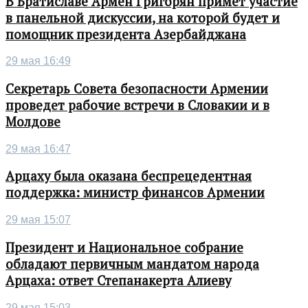
В Братиславе Армен Григорян примет участие
в панельной дискуссии, на которой будет и
помощник президента Азербайджана
29 мая 16:49
Секретарь Совета безопасности Армении
проведет рабочие встречи в Словакии и в
Молдове
29 мая 16:47
Арцаху была оказана беспрецедентная
поддержка: министр финансов Армении
29 мая 15:07
Президент и Национальное собрание
обладают первичным мандатом народа
Арцаха: ответ Степанакерта Алиеву
29 мая 15:03