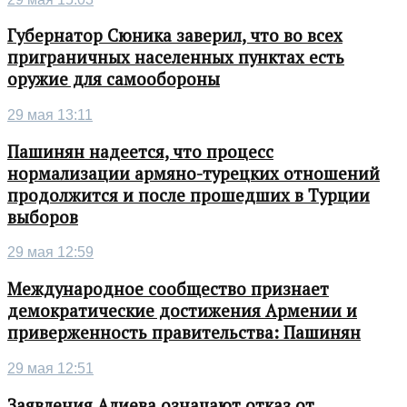
Губернатор Сюника заверил, что во всех
приграничных населенных пунктах есть
оружие для самообороны
29 мая 13:11
Пашинян надеется, что процесс
нормализации армяно-турецких отношений
продолжится и после прошедших в Турции
выборов
29 мая 12:59
Международное сообщество признает
демократические достижения Армении и
приверженность правительства: Пашинян
29 мая 12:51
Заявления Алиева означают отказ от