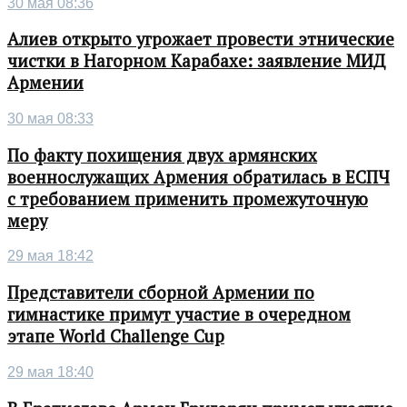
30 мая 08:36
Алиев открыто угрожает провести этнические
чистки в Нагорном Карабахе: заявление МИД
Армении
30 мая 08:33
По факту похищения двух армянских
военнослужащих Армения обратилась в ЕСПЧ
с требованием применить промежуточную
меру
29 мая 18:42
Представители сборной Армении по
гимнастике примут участие в очередном
этапе World Challenge Cup
29 мая 18:40