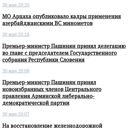
30 мая 20:20
МО Арцаха опубликовало кадры применения
азербайджанскими ВС минометов
30 мая 20:16
Премьер-министр Пашинян принял делегацию
во главе с председателем Государственного
собрания Республики Словения
30 мая 20:09
Премьер-министр Пашинян принял
новоизбранных членов Центрального
правления Армянской либерально-
демократической партии
30 мая 20:07
На восстановление железнодорожной