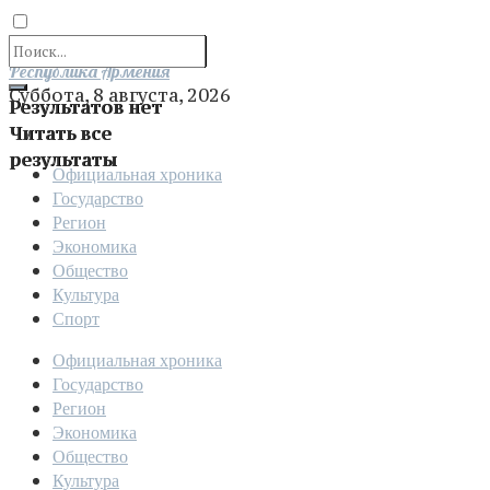
Отправить
Республика Армения
Суббота, 8 августа, 2026
Результатов нет
Читать все
результаты
Официальная хроника
Государство
Регион
Экономика
Общество
Культура
Спорт
Официальная хроника
Государство
Регион
Экономика
Общество
Культура