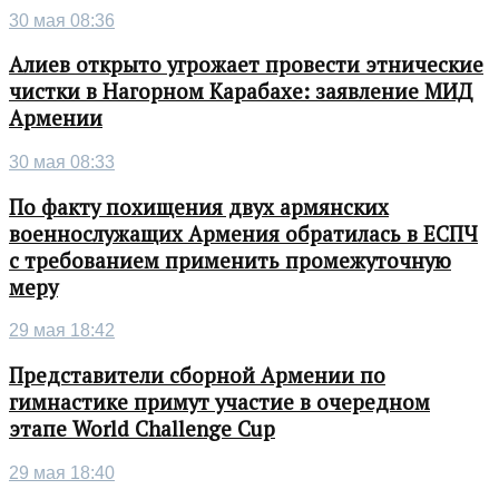
30 мая 08:36
Алиев открыто угрожает провести этнические
чистки в Нагорном Карабахе: заявление МИД
Армении
30 мая 08:33
По факту похищения двух армянских
военнослужащих Армения обратилась в ЕСПЧ
с требованием применить промежуточную
меру
29 мая 18:42
Представители сборной Армении по
гимнастике примут участие в очередном
этапе World Challenge Cup
29 мая 18:40