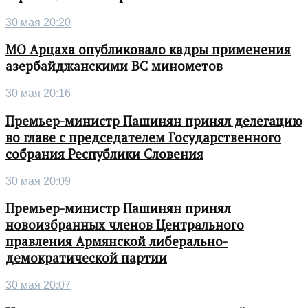
30 мая 20:20
МО Арцаха опубликовало кадры применения
азербайджанскими ВС минометов
30 мая 20:16
Премьер-министр Пашинян принял делегацию
во главе с председателем Государственного
собрания Республики Словения
30 мая 20:09
Премьер-министр Пашинян принял
новоизбранных членов Центрального
правления Армянской либерально-
демократической партии
30 мая 20:07