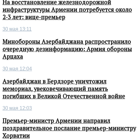
На восстановление железнодорожной
инфраструктуры Армении потребуется около
2-3 лет: вице-премьер
30 мая 13:11
Минобороны Азербайджана распространило
очередную дезинформацию: Армия обороны
Арцаха
30 мая 12:04
Азербайджан в Бердзоре уничтожил
мемориал, увековечивающий память
погибших в Великой Отечественной войне
30 мая 12:03
Премьер-министр Армении направил
поздравительное послание премьер-министру
Хорватии