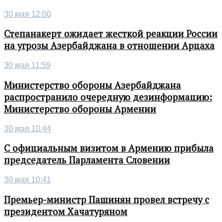
30 мая 12:00
Степанакерт ожидает жесткой реакции России
на угрозы Азербайджана в отношении Арцаха
30 мая 11:59
Министерство обороны Азербайджана
распространило очередную дезинформацию:
Министерство обороны Армении
30 мая 10:44
С официальным визитом в Армению прибыла
председатель Парламента Словении
30 мая 10:41
Премьер-министр Пашинян провел встречу с
президентом Хачатуряном