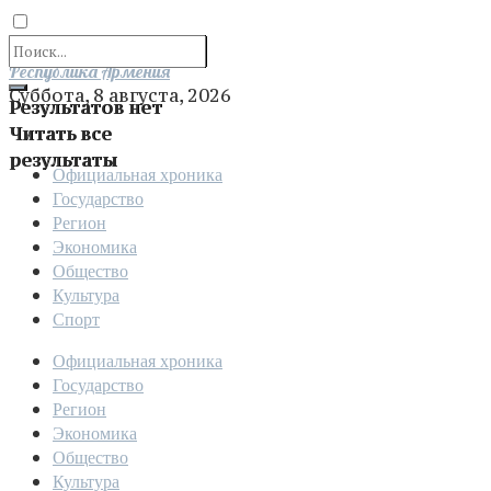
Отправить
Республика Армения
Суббота, 8 августа, 2026
Результатов нет
Читать все
результаты
Официальная хроника
Государство
Регион
Экономика
Общество
Культура
Спорт
Официальная хроника
Государство
Регион
Экономика
Общество
Культура