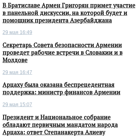
В Братиславе Армен Григорян примет участие
в панельной дискуссии, на которой будет и
помощник президента Азербайджана
29 мая 16:49
Секретарь Совета безопасности Армении
проведет рабочие встречи в Словакии и в
Молдове
29 мая 16:47
Арцаху была оказана беспрецедентная
поддержка: министр финансов Армении
29 мая 15:07
Президент и Национальное собрание
обладают первичным мандатом народа
Арцаха: ответ Степанакерта Алиеву