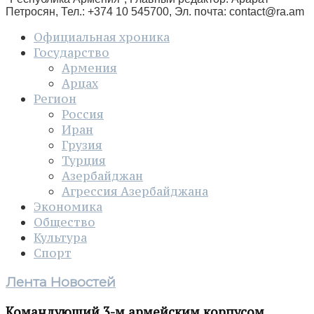
Петросян, Тел.: +374 10 545700, Эл. почта:
contact@ra.am
Официальная хроника
Государство
Армения
Арцах
Регион
Россия
Иран
Грузия
Турция
Азербайджан
Агрессия Азербайджана
Экономика
Общество
Культура
Спорт
Лента Новостей
Командующий 3-м армейским корпусом