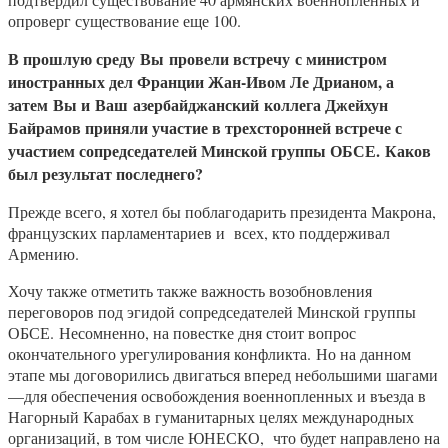
опроверг существование еще 100.
В прошлую среду
В
ы
провели встречу
с министром
иностранных дел Франции Жан-Ивом Ле Дрианом, а
затем
В
ы и
В
аш
азербайджанский
коллега Джейхун
Байрамов приняли участие в трехсторонней встрече с
участием сопредседателей Минской группы ОБСЕ. Каков
был результат последнего?
Прежде всего, я хотел бы поблагодарить президента Макрона,
французских парламентариев и всех, кто поддерживал
Армению.
Хочу также отметить также важность возобновления
переговоров под эгидой сопредседателей Минской группы
ОБСЕ. Несомненно, на повестке дня стоит вопрос
окончательного урегулирования конфликта. Но на данном
этапе мы договорились двигаться вперед небольшими шагами
—для обеспечения освобождения военнопленных и въезда в
Нагорный Карабах в гуманитарных целях международных
организаций, в том числе ЮНЕСКО, что будет направлено на