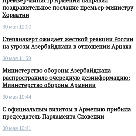
Премьер-министр Армении направил
поздравительное послание премьер-министру
Хорватии
30 мая 12:00
Степанакерт ожидает жесткой реакции России
на угрозы Азербайджана в отношении Арцаха
30 мая 11:59
Министерство обороны Азербайджана
распространило очередную дезинформацию:
Министерство обороны Армении
30 мая 10:44
С официальным визитом в Армению прибыла
председатель Парламента Словении
30 мая 10:41