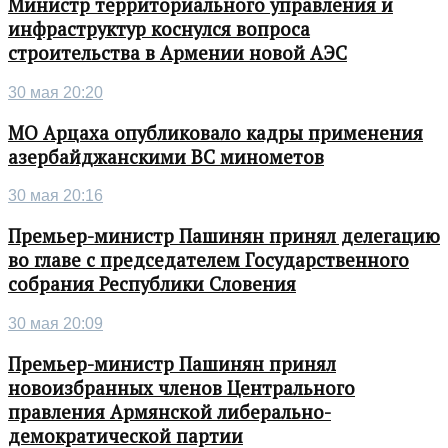
Министр территориального управления и
инфраструктур коснулся вопроса
строительства в Армении новой АЭС
30 мая 20:20
МО Арцаха опубликовало кадры применения
азербайджанскими ВС минометов
30 мая 20:16
Премьер-министр Пашинян принял делегацию
во главе с председателем Государственного
собрания Республики Словения
30 мая 20:09
Премьер-министр Пашинян принял
новоизбранных членов Центрального
правления Армянской либерально-
демократической партии