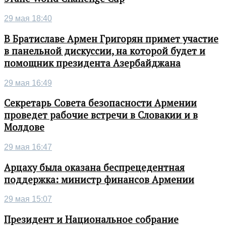
29 мая 18:40
В Братиславе Армен Григорян примет участие
в панельной дискуссии, на которой будет и
помощник президента Азербайджана
29 мая 16:49
Секретарь Совета безопасности Армении
проведет рабочие встречи в Словакии и в
Молдове
29 мая 16:47
Арцаху была оказана беспрецедентная
поддержка: министр финансов Армении
29 мая 15:07
Президент и Национальное собрание