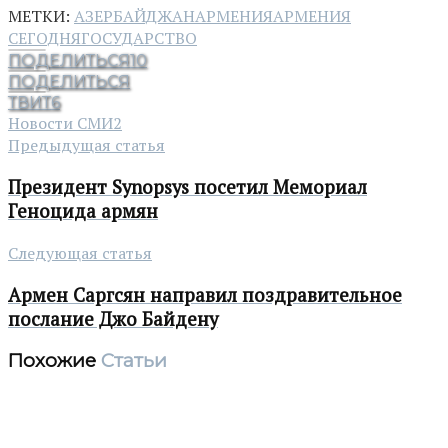
МЕТКИ:
АЗЕРБАЙДЖАН
АРМЕНИЯ
АРМЕНИЯ
СЕГОДНЯ
ГОСУДАРСТВО
ПОДЕЛИТЬСЯ
10
ПОДЕЛИТЬСЯ
ТВИТ
6
Новости СМИ2
Предыдущая статья
Президент Synopsys посетил Мемориал
Геноцида армян
Следующая статья
Армен Саргсян направил поздравительное
послание Джо Байдену
Похожие
Статьи