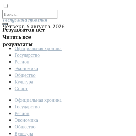
Отправить
Республика Армения
Четверг, 6 августа, 2026
Результатов нет
Читать все
результаты
Официальная хроника
Государство
Регион
Экономика
Общество
Культура
Спорт
Официальная хроника
Государство
Регион
Экономика
Общество
Культура