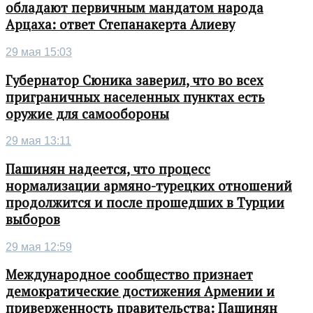
обладают первичным мандатом народа
Арцаха: ответ Степанакерта Алиеву
29 мая 15:03
Губернатор Сюника заверил, что во всех
приграничных населенных пунктах есть
оружие для самообороны
29 мая 13:11
Пашинян надеется, что процесс
нормализации армяно-турецких отношений
продолжится и после прошедших в Турции
выборов
29 мая 12:59
Международное сообщество признает
демократические достижения Армении и
приверженность правительства: Пашинян