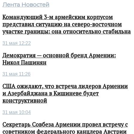
Лента Новостей
Командующий 3-м армейским корпусом
представил ситуацию на северо-восточном
участке границы: она относительно стабильна
31 мая 12:22
Демократия — основной бренд Армении:
Никол Пашинян
31 мая 11:26
США ожидают, что встреча лидеров Армении
и Азербайджана в Кишиневе будет
конструктивной
31 мая 10:04
Секретарь Совбеза Армении провел встречу с
советником федерального канцлера Австрии