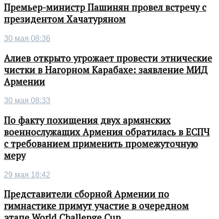
Премьер-министр Пашинян провел встречу с
президентом Хачатуряном
30 мая 08:36
Алиев открыто угрожает провести этнические
чистки в Нагорном Карабахе: заявление МИД
Армении
30 мая 08:33
По факту похищения двух армянских
военнослужащих Армения обратилась в ЕСПЧ
с требованием применить промежуточную
меру
29 мая 18:42
Представители сборной Армении по
гимнастике примут участие в очередном
этапе World Challenge Cup