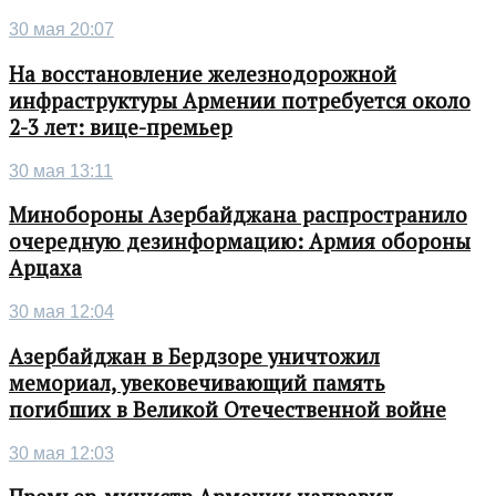
30 мая 20:07
На восстановление железнодорожной
инфраструктуры Армении потребуется около
2-3 лет: вице-премьер
30 мая 13:11
Минобороны Азербайджана распространило
очередную дезинформацию: Армия обороны
Арцаха
30 мая 12:04
Азербайджан в Бердзоре уничтожил
мемориал, увековечивающий память
погибших в Великой Отечественной войне
30 мая 12:03