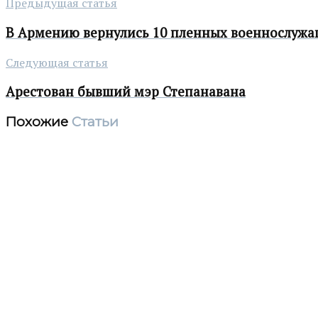
Предыдущая статья
В Армению вернулись 10 пленных военнослуж
Следующая статья
Арестован бывший мэр Степанавана
Похожие
Статьи