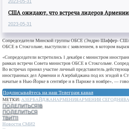
2023-05-31
США ожидают, что встреча лидеров Армении
2023-05-31
Сопредседатели Минской группы ОБСЕ (Эндрю Шаффер- США, И
ОБСЕ в Стокгольме, выступили с заявлением, в котором выраз
«Сопредседатели встретились 1 декабря с министром иностр
рамках встречи Совета министров ОБСЕ в Стокгольме. Сопред
Во встречах принял участие личный представитель действующ
иностранных дел Армении и Азербайджана под их эгидой в Сто
начатые в Нью-Йорке в сентябре и в Париже в ноябре», — гов
Подписывайтесь на наш Телеграм канал
МЕТКИ:
АЗЕРБАЙДЖАН
АРМЕНИЯ
АРМЕНИЯ СЕГОДНЯ
В
ПОДЕЛИТЬСЯ
18
ПОДЕЛИТЬСЯ
ТВИТ
11
Новости СМИ2