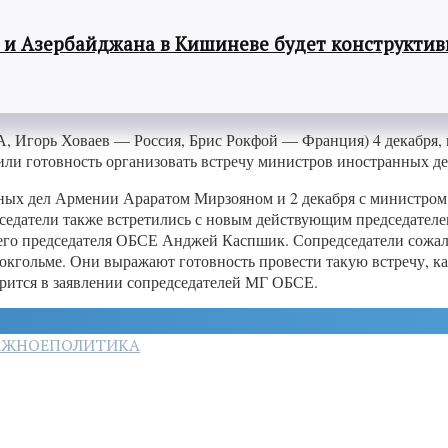
 и Азербайджана в Кишиневе будет конструкти
горь Ховаев — Россия, Брис Рокфой — Франция) 4 декабря, в
или готовность организовать встречу министров иностранных д
анных дел Армении Араратом Мирзояном и 2 декабря с министр
седатели также встретились с новым действующим председател
его председателя ОБСЕ Анджей Каспшик. Сопредседатели сожале
кгольме. Они выражают готовность провести такую встречу, как
орится в заявлении сопредседателей МГ ОБСЕ.
АЖНОЕ
ПОЛИТИКА