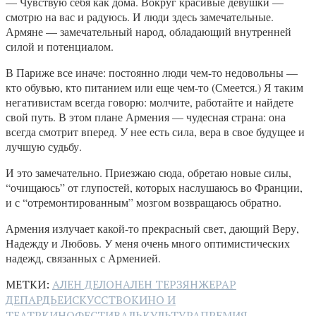
— Чувствую себя как дома. Вокруг красивые девушки —
смотрю на вас и радуюсь. И люди здесь замечательные.
Армяне — замечательный народ, обладающий внутренней
силой и потенциалом.
В Париже все иначе: постоянно люди чем-то недовольны —
кто обувью, кто питанием или еще чем-то (Смеется.) Я таким
негативистам всегда говорю: молчите, работайте и найдете
свой путь. В этом плане Армения — чудесная страна: она
всегда смотрит вперед. У нее есть сила, вера в свое будущее и
лучшую судьбу.
И это замечательно. Приезжаю сюда, обретаю новые силы,
“очищаюсь” от глупостей, которых наслушаюсь во Франции,
и с “отремонтированным” мозгом возвращаюсь обратно.
Армения излучает какой-то прекрасный свет, дающий Веру,
Надежду и Любовь. У меня очень много оптимистических
надежд, связанных с Арменией.
МЕТКИ:
АЛЕН ДЕЛОН
АЛЕН ТЕРЗЯН
ЖЕРАР
ДЕПАРДЬЕ
ИСКУССТВО
КИНО И
ТЕАТР
КИНОФЕСТИВАЛЬ
КУЛЬТУРА
ПРЕМИЯ