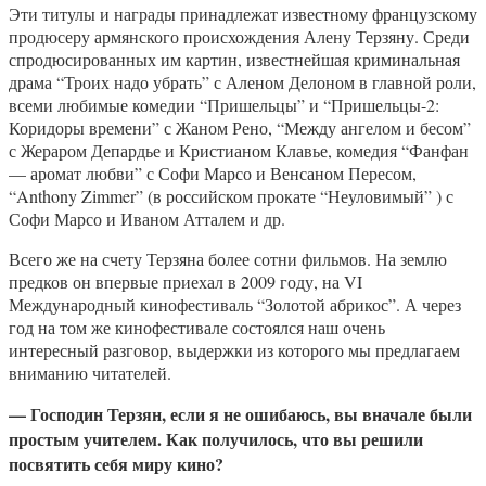
Эти титулы и награды принадлежат известному французскому
продюсеру армянского происхождения Алену Терзяну. Среди
спродюсированных им картин, известнейшая криминальная
драма “Троих надо убрать” с Аленом Делоном в главной роли,
всеми любимые комедии “Пришельцы” и “Пришельцы-2:
Коридоры времени” с Жаном Рено, “Между ангелом и бесом”
с Жераром Депардье и Кристианом Клавье, комедия “Фанфан
— аромат любви” с Софи Марсо и Венсаном Пересом,
“Anthony Zimmer” (в российском прокате “Неуловимый” ) с
Софи Марсо и Иваном Атталем и др.
Всего же на счету Терзяна более сотни фильмов. На землю
предков он впервые приехал в 2009 году, на VI
Международный кинофестиваль “Золотой абрикос”. А через
год на том же кинофестивале состоялся наш очень
интересный разговор, выдержки из которого мы предлагаем
вниманию читателей.
— Господин Терзян, если я не ошибаюсь, вы вначале были
простым учителем. Как получилось, что вы решили
посвятить себя миру кино?