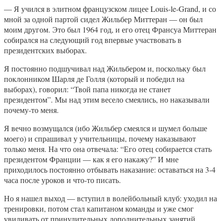
— Я учился в элитном французском лицее Louis-le-Grand, и со
мной за одной партой сидел Жильбер Миттеран — он был
моим другом. Это был 1964 год, и его отец Франсуа Миттеран
собирался на следующий год впервые участвовать в
президентских выборах.
Я постоянно подшучивал над Жильбером и, поскольку был
поклонником Шарля де Голля (который и победил на
выборах), говорил: “Твой папа никогда не станет
президентом”. Мы над этим весело смеялись, но наказывали
почему-то меня.
Я вечно возмущался (ибо Жильбер смеялся и шумел больше
моего) и спрашивал у учительницы, почему наказывают
только меня. На что она отвечала: “Его отец собирается стать
президентом Франции — как я его накажу?” И мне
приходилось постоянно отбывать наказание: оставаться на 3-4
часа после уроков и что-то писать.
Но я нашел выход — вступил в волейбольный клуб: уходил на
тренировки, потом стал капитаном команды и уже смог
увиливать от принудительных дополнительных занятий.