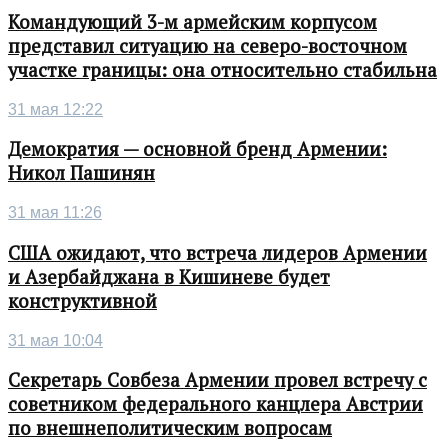
Командующий 3-м армейским корпусом
представил ситуацию на северо-восточном
участке границы: она относительно стабильна
31 мая 12:22
Демократия — основной бренд Армении:
Никол Пашинян
31 мая 11:26
США ожидают, что встреча лидеров Армении
и Азербайджана в Кишиневе будет
конструктивной
31 мая 10:04
Секретарь Совбеза Армении провел встречу с
советником федерального канцлера Австрии
по внешнеполитическим вопросам