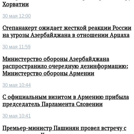
Хорватии
30 мая 12:00
Степанакерт ожидает жесткой реакции России
на угрозы Азербайджана в отношении Арцаха
30 мая 11:59
Министерство обороны Азербайджана
распространило очередную дезинформацию:
Министерство обороны Армении
30 мая 10:44
С официальным визитом в Армению прибыла
председатель Парламента Словении
30 мая 10:41
Премьер-министр Пашинян провел встречу с