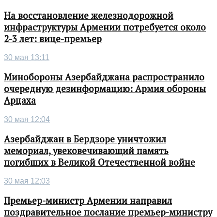
На восстановление железнодорожной
инфраструктуры Армении потребуется около
2-3 лет: вице-премьер
30 мая 13:11
Минобороны Азербайджана распространило
очередную дезинформацию: Армия обороны
Арцаха
30 мая 12:04
Азербайджан в Бердзоре уничтожил
мемориал, увековечивающий память
погибших в Великой Отечественной войне
30 мая 12:03
Премьер-министр Армении направил
поздравительное послание премьер-министру