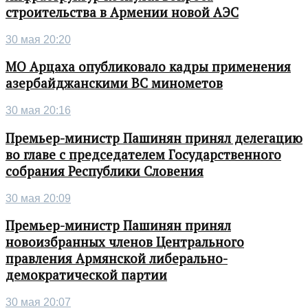
строительства в Армении новой АЭС
30 мая 20:20
МО Арцаха опубликовало кадры применения
азербайджанскими ВС минометов
30 мая 20:16
Премьер-министр Пашинян принял делегацию
во главе с председателем Государственного
собрания Республики Словения
30 мая 20:09
Премьер-министр Пашинян принял
новоизбранных членов Центрального
правления Армянской либерально-
демократической партии
30 мая 20:07