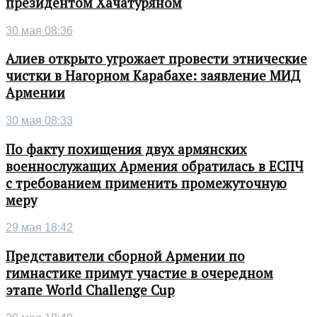
президентом Хачатуряном
30 мая 08:36
Алиев открыто угрожает провести этнические
чистки в Нагорном Карабахе: заявление МИД
Армении
30 мая 08:33
По факту похищения двух армянских
военнослужащих Армения обратилась в ЕСПЧ
с требованием применить промежуточную
меру
29 мая 18:42
Представители сборной Армении по
гимнастике примут участие в очередном
этапе World Challenge Cup