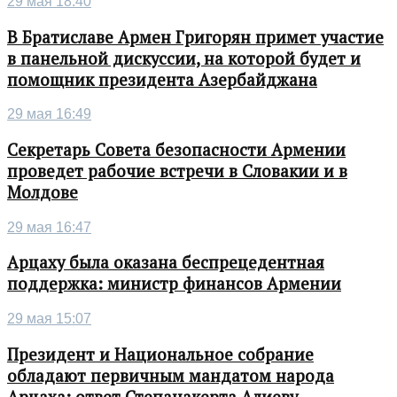
29 мая 18:40
В Братиславе Армен Григорян примет участие
в панельной дискуссии, на которой будет и
помощник президента Азербайджана
29 мая 16:49
Секретарь Совета безопасности Армении
проведет рабочие встречи в Словакии и в
Молдове
29 мая 16:47
Арцаху была оказана беспрецедентная
поддержка: министр финансов Армении
29 мая 15:07
Президент и Национальное собрание
обладают первичным мандатом народа
Арцаха: ответ Степанакерта Алиеву