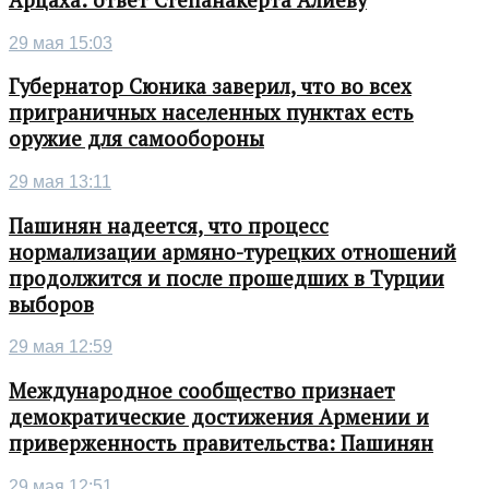
29 мая 15:03
Губернатор Сюника заверил, что во всех
приграничных населенных пунктах есть
оружие для самообороны
29 мая 13:11
Пашинян надеется, что процесс
нормализации армяно-турецких отношений
продолжится и после прошедших в Турции
выборов
29 мая 12:59
Международное сообщество признает
демократические достижения Армении и
приверженность правительства: Пашинян
29 мая 12:51