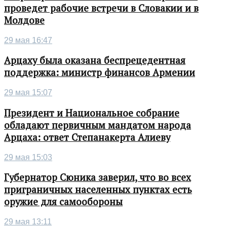
проведет рабочие встречи в Словакии и в
Молдове
29 мая 16:47
Арцаху была оказана беспрецедентная
поддержка: министр финансов Армении
29 мая 15:07
Президент и Национальное собрание
обладают первичным мандатом народа
Арцаха: ответ Степанакерта Алиеву
29 мая 15:03
Губернатор Сюника заверил, что во всех
приграничных населенных пунктах есть
оружие для самообороны
29 мая 13:11