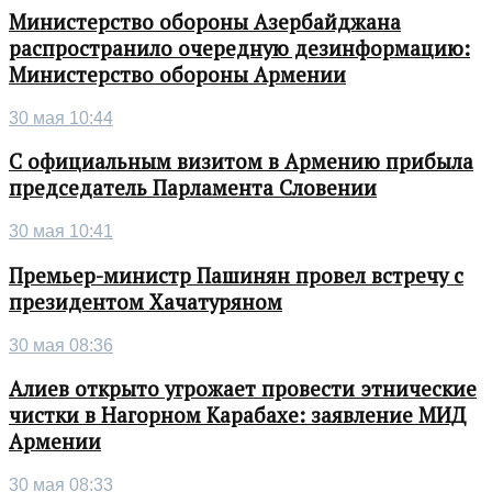
Министерство обороны Азербайджана
распространило очередную дезинформацию:
Министерство обороны Армении
30 мая 10:44
С официальным визитом в Армению прибыла
председатель Парламента Словении
30 мая 10:41
Премьер-министр Пашинян провел встречу с
президентом Хачатуряном
30 мая 08:36
Алиев открыто угрожает провести этнические
чистки в Нагорном Карабахе: заявление МИД
Армении
30 мая 08:33