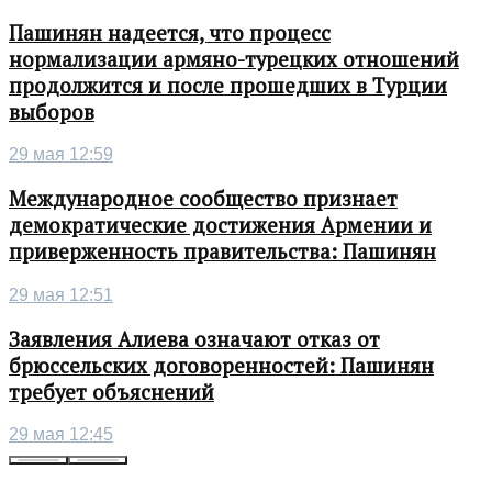
Пашинян надеется, что процесс
нормализации армяно-турецких отношений
продолжится и после прошедших в Турции
выборов
29 мая 12:59
Международное сообщество признает
демократические достижения Армении и
приверженность правительства: Пашинян
29 мая 12:51
Заявления Алиева означают отказ от
брюссельских договоренностей: Пашинян
требует объяснений
29 мая 12:45