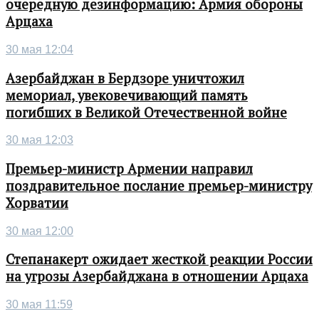
очередную дезинформацию: Армия обороны
Арцаха
30 мая 12:04
Азербайджан в Бердзоре уничтожил
мемориал, увековечивающий память
погибших в Великой Отечественной войне
30 мая 12:03
Премьер-министр Армении направил
поздравительное послание премьер-министру
Хорватии
30 мая 12:00
Степанакерт ожидает жесткой реакции России
на угрозы Азербайджана в отношении Арцаха
30 мая 11:59