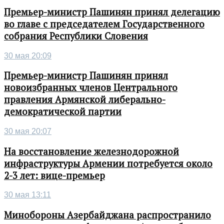
Премьер-министр Пашинян принял делегацию
во главе с председателем Государственного
собрания Республики Словения
30 мая 20:09
Премьер-министр Пашинян принял
новоизбранных членов Центрального
правления Армянской либерально-
демократической партии
30 мая 20:07
На восстановление железнодорожной
инфраструктуры Армении потребуется около
2-3 лет: вице-премьер
30 мая 13:11
Минобороны Азербайджана распространило