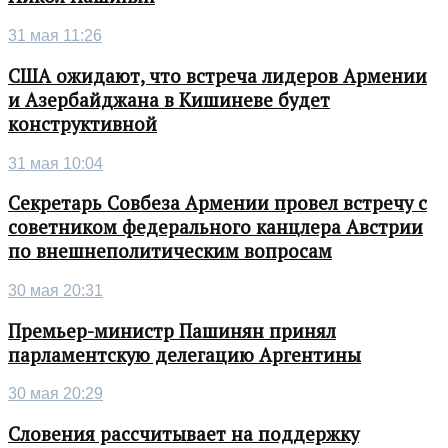
31 мая 11:26
США ожидают, что встреча лидеров Армении
и Азербайджана в Кишиневе будет
конструктивной
31 мая 10:04
Секретарь Совбеза Армении провел встречу с
советником федерального канцлера Австрии
по внешнеполитическим вопросам
30 мая 20:31
Премьер-министр Пашинян принял
парламентскую делегацию Аргентины
30 мая 20:29
Словения рассчитывает на поддержку