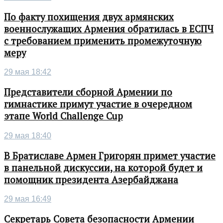
По факту похищения двух армянских
военнослужащих Армения обратилась в ЕСПЧ
с требованием применить промежуточную
меру
29 мая 18:42
Представители сборной Армении по
гимнастике примут участие в очередном
этапе World Challenge Cup
29 мая 18:40
В Братиславе Армен Григорян примет участие
в панельной дискуссии, на которой будет и
помощник президента Азербайджана
29 мая 16:49
Секретарь Совета безопасности Армении