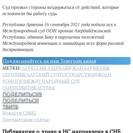
Суд призвал стороны воздержаться от действий, которые
осложнили бы работу суда.
Республика Армения 16 сентября 2021 года подала иск в
Международный суд ООН против Азербайджанской
Республики, обвинив Баку в нарушении положений
Международной конвенции о ликвидации всех форм расовой
дискриминации.
Подписывайтесь на наш Телеграм канал
МЕТКИ:
АГРЕССИЯ АЗЕРБАЙДЖАНА
АРМЕНИЯ
СЕГОДНЯ
ГААГСКИЙ СУД
ГОСУДАРСТВО
ДЖОАН
ДОНОГЮ
МЕЖДУНАРОДНЫЙ СУД
ООН
ПОЛИТИКА
СУДЬЯ
ПОДЕЛИТЬСЯ
9
ПОДЕЛИТЬСЯ
ТВИТ
6
Новости СМИ2
Предыдущая статья
Публикация о драке в НС направлена в СНБ