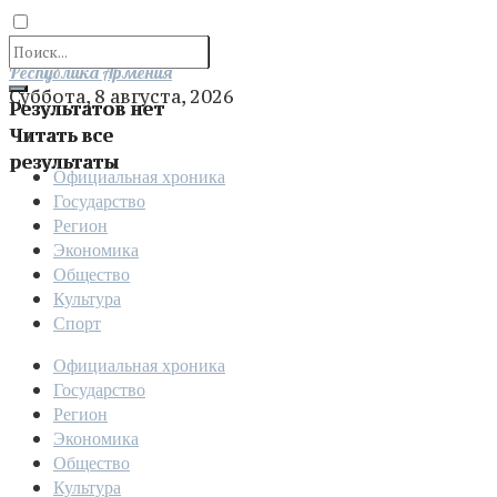
Отправить
Республика Армения
Суббота, 8 августа, 2026
Результатов нет
Читать все
результаты
Официальная хроника
Государство
Регион
Экономика
Общество
Культура
Спорт
Официальная хроника
Государство
Регион
Экономика
Общество
Культура