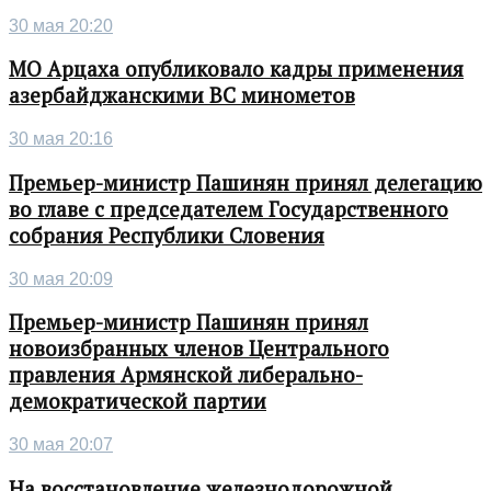
30 мая 20:20
МО Арцаха опубликовало кадры применения
азербайджанскими ВС минометов
30 мая 20:16
Премьер-министр Пашинян принял делегацию
во главе с председателем Государственного
собрания Республики Словения
30 мая 20:09
Премьер-министр Пашинян принял
новоизбранных членов Центрального
правления Армянской либерально-
демократической партии
30 мая 20:07
На восстановление железнодорожной