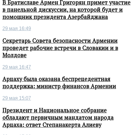
В Братиславе Армен Григорян примет участие
в панельной дискуссии, на которой будет и
помощник президента Азербайджана
29 мая 16:49
Секретарь Совета безопасности Армении
проведет рабочие встречи в Словакии и в
Молдове
29 мая 16:47
Арцаху была оказана беспрецедентная
поддержка: министр финансов Армении
29 мая 15:07
Президент и Национальное собрание
обладают первичным мандатом народа
Арцаха: ответ Степанакерта Алиеву