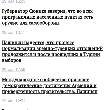
29 мая 15:03
Губернатор Сюника заверил, что во всех
приграничных населенных пунктах есть
оружие для самообороны
29 мая 13:11
Пашинян надеется, что процесс
нормализации армяно-турецких отношений
продолжится и после прошедших в Турции
выборов
29 мая 12:59
Международное сообщество признает
демократические достижения Армении и
приверженность правительства: Пашинян
29 мая 12:51