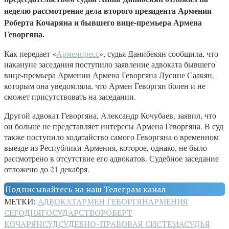
неделю рассмотрение дела второго президента Армении
Роберта Кочаряна и бывшего вице-премьера Армена
Геворгяна.
Как передает «
Арменпресс
», судья Данибекян сообщила, что
накануне заседания поступило заявление адвоката бывшего
вице-премьера Армении Армена Геворгяна Лусине Саакян,
которым она уведомляла, что Армен Геворгян болен и не
сможет присутствовать на заседании.
Другой адвокат Геворгяна, Александр Кочубаев, заявил, что
он больше не представляет интересы Армена Геворгяна. В суд
также поступило ходатайство самого Геворгяна о временном
выезде из Республики Армения, которое, однако, не было
рассмотрено в отсутствие его адвокатов. Судебное заседание
отложено до 21 декабря.
Подписывайтесь на наш Телеграм канал
МЕТКИ:
АДВОКАТ
АРМЕН ГЕВОРГЯН
АРМЕНИЯ
СЕГОДНЯ
ГОСУДАРСТВО
РОБЕРТ
КОЧАРЯН
СУД
СУДЕБНО-ПРАВОВАЯ СИСТЕМА
СУДЬЯ