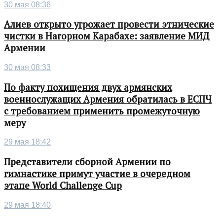
30 мая 08:36
Алиев открыто угрожает провести этнические
чистки в Нагорном Карабахе: заявление МИД
Армении
30 мая 08:33
По факту похищения двух армянских
военнослужащих Армения обратилась в ЕСПЧ
с требованием применить промежуточную
меру
29 мая 18:42
Представители сборной Армении по
гимнастике примут участие в очередном
этапе World Challenge Cup
29 мая 18:40