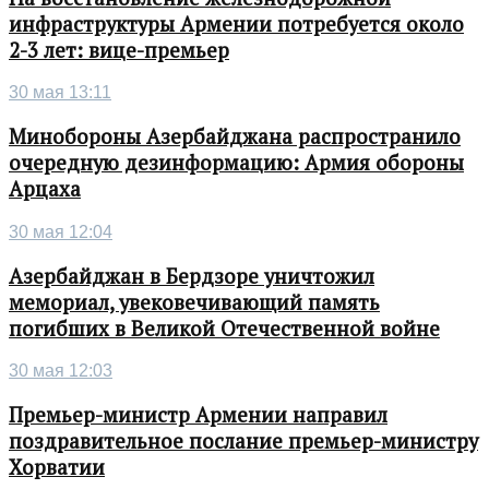
инфраструктуры Армении потребуется около
2-3 лет: вице-премьер
30 мая 13:11
Минобороны Азербайджана распространило
очередную дезинформацию: Армия обороны
Арцаха
30 мая 12:04
Азербайджан в Бердзоре уничтожил
мемориал, увековечивающий память
погибших в Великой Отечественной войне
30 мая 12:03
Премьер-министр Армении направил
поздравительное послание премьер-министру
Хорватии