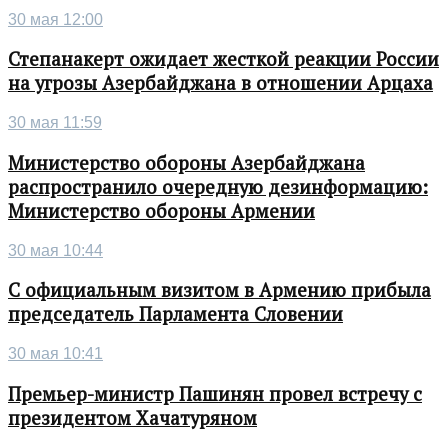
30 мая 12:00
Степанакерт ожидает жесткой реакции России
на угрозы Азербайджана в отношении Арцаха
30 мая 11:59
Министерство обороны Азербайджана
распространило очередную дезинформацию:
Министерство обороны Армении
30 мая 10:44
С официальным визитом в Армению прибыла
председатель Парламента Словении
30 мая 10:41
Премьер-министр Пашинян провел встречу с
президентом Хачатуряном