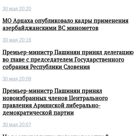
30 мая 20:20
МО Арцаха опубликовало кадры применения
азербайджанскими ВС минометов
30 мая 20:16
Премьер-министр Пашинян принял делегацию
во главе с председателем Государственного
собрания Республики Словения
30 мая 20:09
Премьер-министр Пашинян принял
новоизбранных членов Центрального
правления Армянской либерально-
демократической партии
30 мая 20:07