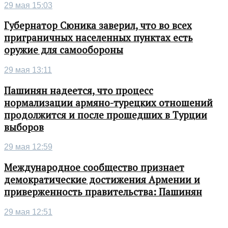
29 мая 15:03
Губернатор Сюника заверил, что во всех
приграничных населенных пунктах есть
оружие для самообороны
29 мая 13:11
Пашинян надеется, что процесс
нормализации армяно-турецких отношений
продолжится и после прошедших в Турции
выборов
29 мая 12:59
Международное сообщество признает
демократические достижения Армении и
приверженность правительства: Пашинян
29 мая 12:51