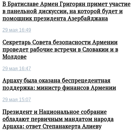
В Братиславе Армен Григорян примет участие
в панельной дискуссии, на которой будет и
помощник президента Азербайджана
29 мая 16:49
Секретарь Совета безопасности Армении
проведет рабочие встречи в Словакии и в
Молдове
29 мая 16:47
Арцаху была оказана беспрецедентная
поддержка: министр финансов Армении
29 мая 15:07
Президент и Национальное собрание
обладают первичным мандатом народа
Арцаха: ответ Степанакерта Алиеву