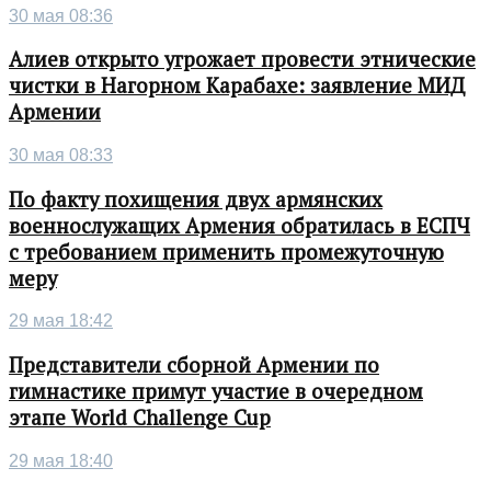
30 мая 08:36
Алиев открыто угрожает провести этнические
чистки в Нагорном Карабахе: заявление МИД
Армении
30 мая 08:33
По факту похищения двух армянских
военнослужащих Армения обратилась в ЕСПЧ
с требованием применить промежуточную
меру
29 мая 18:42
Представители сборной Армении по
гимнастике примут участие в очередном
этапе World Challenge Cup
29 мая 18:40