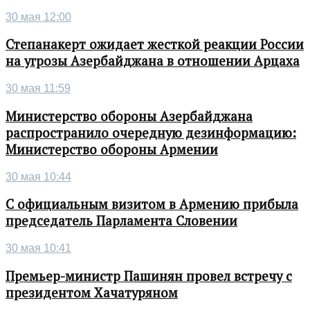
30 мая 12:00
Степанакерт ожидает жесткой реакции России
на угрозы Азербайджана в отношении Арцаха
30 мая 11:59
Министерство обороны Азербайджана
распространило очередную дезинформацию:
Министерство обороны Армении
30 мая 10:44
С официальным визитом в Армению прибыла
председатель Парламента Словении
30 мая 10:41
Премьер-министр Пашинян провел встречу с
президентом Хачатуряном