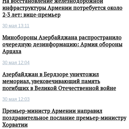
На восстановление железнодорожной
инфраструктуры Армении потребуется около
2-3 лет: вице-премьер
30 мая 13:11
Минобороны Азербайджана распространило
очередную дезинформацию: Армия обороны
Арцаха
30 мая 12:04
Азербайджан в Бердзоре уничтожил
мемориал, увековечивающий память
погибших в Великой Отечественной войне
30 мая 12:03
Премьер-министр Армении направил
поздравительное послание премьер-министру
Хорватии