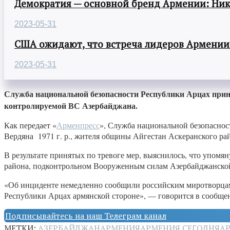
Демократия — основной бренд Армении: Ни
2023-05-31
США ожидают, что встреча лидеров Армении
2023-05-31
Служба национальной безопасности Республики Арцах прин
контролируемой ВС Азербайджана.
Как передает «
Арменпресс
», Служба национальной безопаснос
Вердяна 1971 г. р., жителя общины Айгестан Аскеранского ра
В результате принятых по тревоге мер, выяснилось, что упом
района, подконтрольном Вооруженным силам Азербайджанско
«Об инциденте немедленно сообщили российским миротворцам,
Республики Арцах армянской стороне», — говорится в сообщ
Подписывайтесь на наш Телеграм канал
МЕТКИ:
АЗЕРБАЙДЖАН
АРМЕНИЯ
АРМЕНИЯ СЕГОДНЯ
А