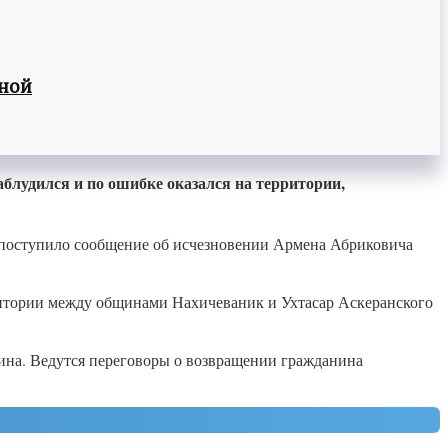
вной
лудился и по ошибке оказался на территории,
а поступило сообщение об исчезновении Армена Абриковича
рритории между общинами Нахичеваник и Ухтасар Аскеранского
ина. Ведутся переговоры о возвращении гражданина